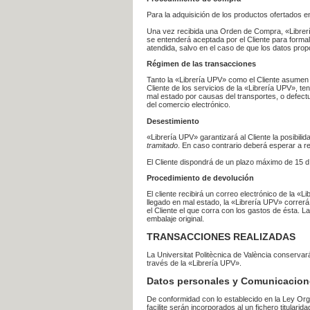
Para la adquisición de los productos ofertados e
Una vez recibida una Orden de Compra, «Librería
se entenderá aceptada por el Cliente para formal
atendida, salvo en el caso de que los datos prop
Régimen de las transacciones
Tanto la «Librería UPV» como el Cliente asumen 
Cliente de los servicios de la «Librería UPV», t
mal estado por causas del transportes, o defect
del comercio electrónico.
Desestimiento
«Librería UPV» garantizará al Cliente la posibil
tramitado
. En caso contrario deberá esperar a
El Cliente dispondrá de un plazo máximo de 15 dí
Procedimiento de devolución
El cliente recibirá un correo electrónico de la «
llegado en mal estado, la «Librería UPV» correrá
el Cliente el que corra con los gastos de ésta.
embalaje original.
TRANSACCIONES REALIZADAS
La Universitat Politècnica de València conserva
través de la «Librería UPV».
Datos personales y Comunicacion
De conformidad con lo establecido en la Ley Org
facilite serán incorporados al un fichero titularid