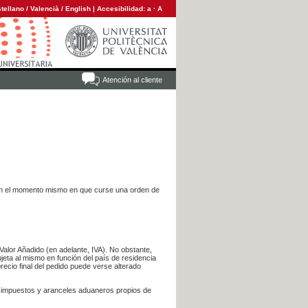
tellano
/
Valencià
/
English
|
Accesibilidad:
a
·
A
Atención al cliente
es en el momento mismo en que curse una orden de
Valor Añadido (en adelante, IVA). No obstante,
jeta al mismo en función del país de residencia
recio final del pedido puede verse alterado
s impuestos y aranceles aduaneros propios de