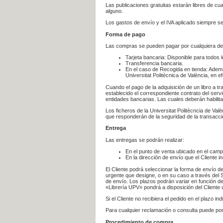
Las publicaciones gratuitas estarán libres de c
alguno.
Los gastos de envío y el IVA aplicado siempre se
Forma de pago
Las compras se pueden pagar por cualquiera de
Tarjeta bancaria: Disponible para todos 
Transferencia bancaria.
En el caso de Recogida en tienda: Ademá
Universitat Politècnica de València, en e
Cuando el pago de la adquisición de un libro a t
establecido el correspondiente contrato del servi
entidades bancarias. Las cuales deberán habilita
Los ficheros de la Universitat Politècncia de Val
que responderán de la seguridad de la transacción
Entrega
Las entregas se podrán realizar:
En el punto de venta ubicado en el campu
En la dirección de envío que el Cliente
El Cliente podrá seleccionar la forma de envío d
urgente que designe, o en su caso a través del Se
de envío. Los plazos podrán variar en función de
«Librería UPV» pondrá a disposición del Cliente u
Si el Cliente no recibiera el pedido en el plazo 
Para cualquier reclamación o consulta puede po
Procedimiento de compra