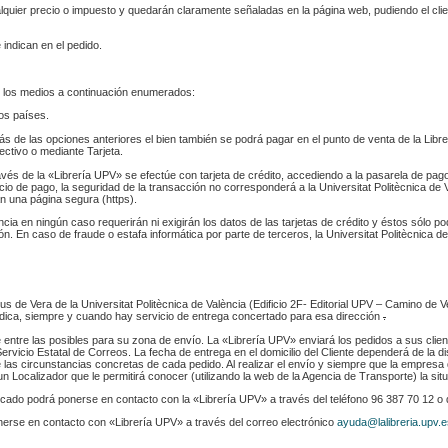
ualquier precio o impuesto y quedarán claramente señaladas en la página web, pudiendo el cl
 indican en el pedido.
 los medios a continuación enumerados:
los países.
s de las opciones anteriores el bien también se podrá pagar en el punto de venta de la Libr
fectivo o mediante Tarjeta.
ravés de la «Librería UPV» se efectúe con tarjeta de crédito, accediendo a la pasarela de pa
cio de pago, la seguridad de la transacción no corresponderá a la Universitat Politècnica de V
n una página segura (https).
ència en ningún caso requerirán ni exigirán los datos de las tarjetas de crédito y éstos sólo p
. En caso de fraude o estafa informática por parte de terceros, la Universitat Politècnica de
s de Vera de la Universitat Politècnica de València (Edificio 2F- Editorial UPV – Camino de V
 indica, siempre y cuando hay servicio de entrega concertado para esa dirección
.
e entre las posibles para su zona de envío. La «Librería UPV» enviará los pedidos a sus clie
rvicio Estatal de Correos. La fecha de entrega en el domicilio del Cliente dependerá de la di
 las circunstancias concretas de cada pedido. Al realizar el envío y siempre que la empresa 
n Localizador que le permitirá conocer (utilizando la web de la Agencia de Transporte) la sit
indicado podrá ponerse en contacto con la «Librería UPV» a través del teléfono 96 387 70 12 o
nerse en contacto con «Librería UPV» a través del correo electrónico
ayuda@lalibreria.upv.e