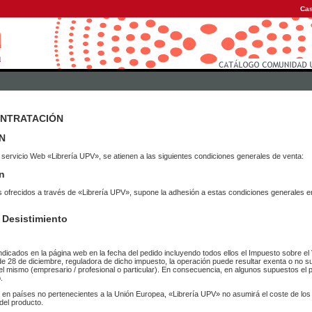
Cas
ONTRATACIÓN
N
 servicio Web «Librería UPV», se atienen a las siguientes condiciones generales de venta:
n
vicios ofrecidos a través de «Librería UPV», supone la adhesión a estas condiciones general
 Desistimiento
ndicados en la página web en la fecha del pedido incluyendo todos ellos el Impuesto sobre el 
de 28 de diciembre, reguladora de dicho impuesto, la operación puede resultar exenta o no su
el mismo (empresario / profesional o particular). En consecuencia, en algunos supuestos el p
.
r en países no pertenecientes a la Unión Europea, «Librería UPV» no asumirá el coste de lo
del producto.