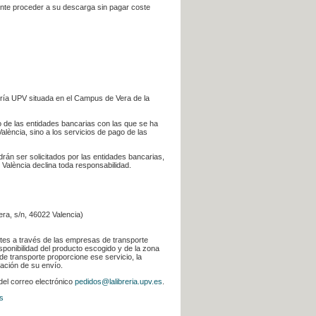
iente proceder a su descarga sin pagar coste
ería UPV situada en el Campus de Vera de la
go de las entidades bancarias con las que se ha
alència, sino a los servicios de pago de las
odrán ser solicitados por las entidades bancarias,
 València declina toda responsabilidad.
era, s/n, 46022 Valencia)
ntes a través de las empresas de transporte
sponibilidad del producto escogido y de la zona
de transporte proporcione ese servicio, la
uación de su envío.
 del correo electrónico
pedidos@lalibreria.upv.es
.
s