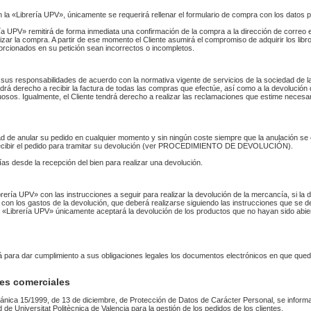
n la «Librería UPV», únicamente se requerirá rellenar el formulario de compra con los datos 
 UPV» remitirá de forma inmediata una confirmación de la compra a la dirección de correo 
izar la compra. A partir de ese momento el Cliente asumirá el compromiso de adquirir los li
orcionados en su petición sean incorrectos o incompletos.
sus responsabilidades de acuerdo con la normativa vigente de servicios de la sociedad de la
endrá derecho a recibir la factura de todas las compras que efectúe, así como a la devolución
uosos. Igualmente, el Cliente tendrá derecho a realizar las reclamaciones que estime necesa
idad de anular su pedido en cualquier momento y sin ningún coste siempre que la anulación s
 recibir el pedido para tramitar su devolución (ver PROCEDIMIENTO DE DEVOLUCIÓN).
as desde la recepción del bien para realizar una devolución.
Librería UPV» con las instrucciones a seguir para realizar la devolución de la mercancía, si 
 con los gastos de la devolución, que deberá realizarse siguiendo las instrucciones que se de
 La «Librería UPV» únicamente aceptará la devolución de los productos que no hayan sido abi
rá para dar cumplimiento a sus obligaciones legales los documentos electrónicos en que qued
es comerciales
ánica 15/1999, de 13 de diciembre, de Protección de Datos de Carácter Personal, se informa
ad de Universitat Politècnica de Valencia para la gestión de los pedidos de los clientes.