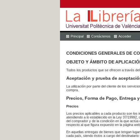
Principal
Contáctenos
Acceder
CONDICIONES GENERALES DE C
OBJETO Y ÁMBITO DE APLICACIÓ
Todos los productos que se ofrecen a través del
Aceptación y prueba de aceptació
La utilización por parte del cliente de los ser
compra.
Precios, Forma de Pago, Entrega y
Precios
Los precios aplicables a cada producto son los i
atendiendo a lo establecido en la Ley 37/19992, 
del comprador y de la condición en la que actúa 
respecto al que figura expuesto en la página web
En aquellas entregas de bienes que tengan luga
cada país, siendo éstos a cargo del destinatario 