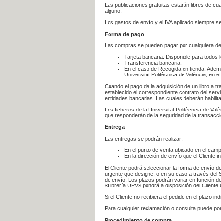
Las publicaciones gratuitas estarán libres de c
alguno.
Los gastos de envío y el IVA aplicado siempre se
Forma de pago
Las compras se pueden pagar por cualquiera de
Tarjeta bancaria: Disponible para todos 
Transferencia bancaria.
En el caso de Recogida en tienda: Ademá
Universitat Politècnica de València, en e
Cuando el pago de la adquisición de un libro a t
establecido el correspondiente contrato del servi
entidades bancarias. Las cuales deberán habilita
Los ficheros de la Universitat Politècncia de Val
que responderán de la seguridad de la transacción
Entrega
Las entregas se podrán realizar:
En el punto de venta ubicado en el campu
En la dirección de envío que el Cliente
El Cliente podrá seleccionar la forma de envío d
urgente que designe, o en su caso a través del Se
de envío. Los plazos podrán variar en función de
«Librería UPV» pondrá a disposición del Cliente u
Si el Cliente no recibiera el pedido en el plazo 
Para cualquier reclamación o consulta puede po
Procedimiento de compra