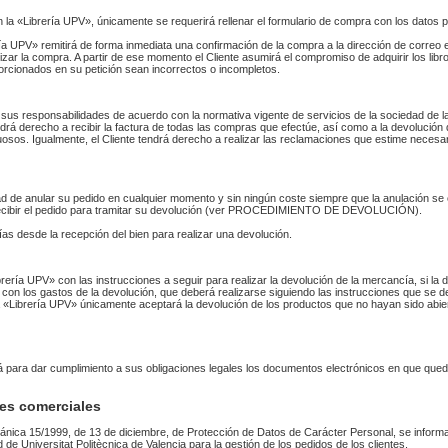
n la «Librería UPV», únicamente se requerirá rellenar el formulario de compra con los datos 
 UPV» remitirá de forma inmediata una confirmación de la compra a la dirección de correo 
izar la compra. A partir de ese momento el Cliente asumirá el compromiso de adquirir los li
orcionados en su petición sean incorrectos o incompletos.
sus responsabilidades de acuerdo con la normativa vigente de servicios de la sociedad de la
endrá derecho a recibir la factura de todas las compras que efectúe, así como a la devolución
uosos. Igualmente, el Cliente tendrá derecho a realizar las reclamaciones que estime necesa
idad de anular su pedido en cualquier momento y sin ningún coste siempre que la anulación s
 recibir el pedido para tramitar su devolución (ver PROCEDIMIENTO DE DEVOLUCIÓN).
as desde la recepción del bien para realizar una devolución.
Librería UPV» con las instrucciones a seguir para realizar la devolución de la mercancía, si 
 con los gastos de la devolución, que deberá realizarse siguiendo las instrucciones que se de
 La «Librería UPV» únicamente aceptará la devolución de los productos que no hayan sido abi
rá para dar cumplimiento a sus obligaciones legales los documentos electrónicos en que qued
es comerciales
ánica 15/1999, de 13 de diciembre, de Protección de Datos de Carácter Personal, se informa
ad de Universitat Politècnica de Valencia para la gestión de los pedidos de los clientes.