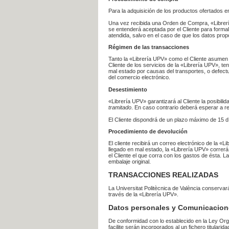
Para la adquisición de los productos ofertados e
Una vez recibida una Orden de Compra, «Librería
se entenderá aceptada por el Cliente para formal
atendida, salvo en el caso de que los datos prop
Régimen de las transacciones
Tanto la «Librería UPV» como el Cliente asumen 
Cliente de los servicios de la «Librería UPV», t
mal estado por causas del transportes, o defect
del comercio electrónico.
Desestimiento
«Librería UPV» garantizará al Cliente la posibil
tramitado
. En caso contrario deberá esperar a
El Cliente dispondrá de un plazo máximo de 15 dí
Procedimiento de devolución
El cliente recibirá un correo electrónico de la «
llegado en mal estado, la «Librería UPV» correrá
el Cliente el que corra con los gastos de ésta.
embalaje original.
TRANSACCIONES REALIZADAS
La Universitat Politècnica de València conserva
través de la «Librería UPV».
Datos personales y Comunicacion
De conformidad con lo establecido en la Ley Org
facilite serán incorporados al un fichero titularid