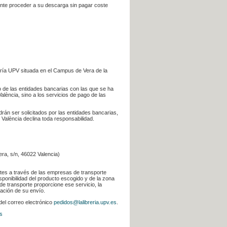
iente proceder a su descarga sin pagar coste
ería UPV situada en el Campus de Vera de la
go de las entidades bancarias con las que se ha
alència, sino a los servicios de pago de las
odrán ser solicitados por las entidades bancarias,
 València declina toda responsabilidad.
era, s/n, 46022 Valencia)
ntes a través de las empresas de transporte
sponibilidad del producto escogido y de la zona
de transporte proporcione ese servicio, la
uación de su envío.
 del correo electrónico
pedidos@lalibreria.upv.es
.
s