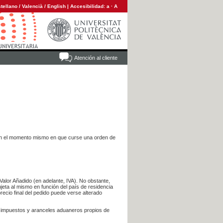
tellano
/
Valencià
/
English
|
Accesibilidad:
a
·
A
Atención al cliente
es en el momento mismo en que curse una orden de
Valor Añadido (en adelante, IVA). No obstante,
jeta al mismo en función del país de residencia
recio final del pedido puede verse alterado
s impuestos y aranceles aduaneros propios de