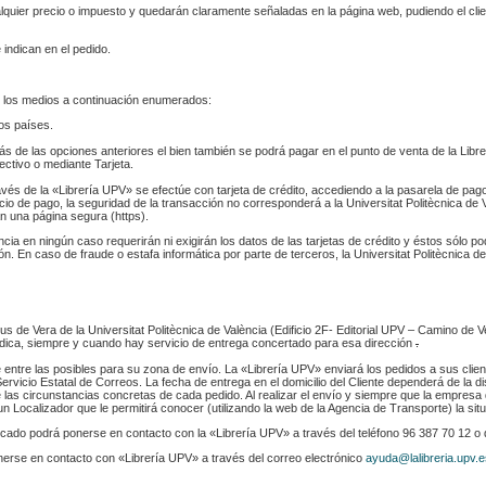
ualquier precio o impuesto y quedarán claramente señaladas en la página web, pudiendo el cl
 indican en el pedido.
 los medios a continuación enumerados:
los países.
s de las opciones anteriores el bien también se podrá pagar en el punto de venta de la Libr
fectivo o mediante Tarjeta.
ravés de la «Librería UPV» se efectúe con tarjeta de crédito, accediendo a la pasarela de pa
cio de pago, la seguridad de la transacción no corresponderá a la Universitat Politècnica de V
n una página segura (https).
ència en ningún caso requerirán ni exigirán los datos de las tarjetas de crédito y éstos sólo p
. En caso de fraude o estafa informática por parte de terceros, la Universitat Politècnica de
s de Vera de la Universitat Politècnica de València (Edificio 2F- Editorial UPV – Camino de V
 indica, siempre y cuando hay servicio de entrega concertado para esa dirección
.
e entre las posibles para su zona de envío. La «Librería UPV» enviará los pedidos a sus clie
rvicio Estatal de Correos. La fecha de entrega en el domicilio del Cliente dependerá de la di
 las circunstancias concretas de cada pedido. Al realizar el envío y siempre que la empresa 
n Localizador que le permitirá conocer (utilizando la web de la Agencia de Transporte) la sit
indicado podrá ponerse en contacto con la «Librería UPV» a través del teléfono 96 387 70 12 o
nerse en contacto con «Librería UPV» a través del correo electrónico
ayuda@lalibreria.upv.e