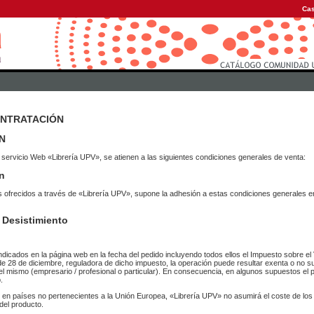
Cas
ONTRATACIÓN
N
 servicio Web «Librería UPV», se atienen a las siguientes condiciones generales de venta:
n
vicios ofrecidos a través de «Librería UPV», supone la adhesión a estas condiciones general
 Desistimiento
ndicados en la página web en la fecha del pedido incluyendo todos ellos el Impuesto sobre el 
de 28 de diciembre, reguladora de dicho impuesto, la operación puede resultar exenta o no su
el mismo (empresario / profesional o particular). En consecuencia, en algunos supuestos el p
.
r en países no pertenecientes a la Unión Europea, «Librería UPV» no asumirá el coste de lo
del producto.