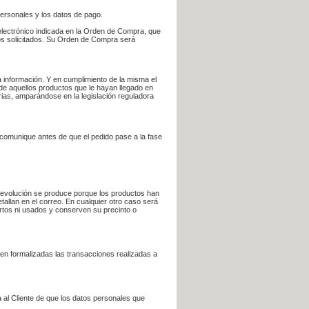
personales y los datos de pago.
electrónico indicada en la Orden de Compra, que
bros solicitados. Su Orden de Compra será
 información. Y en cumplimiento de la misma el
 de aquellos productos que le hayan llegado en
rias, amparándose en la legislación reguladora
e comunique antes de que el pedido pase a la fase
la devolución se produce porque los productos han
tallan en el correo. En cualquier otro caso será
ertos ni usados y conserven su precinto o
en formalizadas las transacciones realizadas a
 al Cliente de que los datos personales que