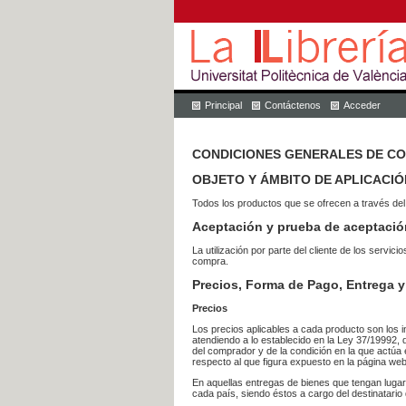
Principal
Contáctenos
Acceder
CONDICIONES GENERALES DE C
OBJETO Y ÁMBITO DE APLICACIÓ
Todos los productos que se ofrecen a través del
Aceptación y prueba de aceptació
La utilización por parte del cliente de los ser
compra.
Precios, Forma de Pago, Entrega y
Precios
Los precios aplicables a cada producto son los i
atendiendo a lo establecido en la Ley 37/19992, 
del comprador y de la condición en la que actúa 
respecto al que figura expuesto en la página web
En aquellas entregas de bienes que tengan luga
cada país, siendo éstos a cargo del destinatario 