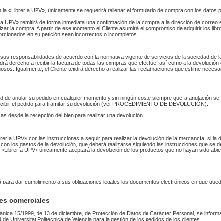
n la «Librería UPV», únicamente se requerirá rellenar el formulario de compra con los datos 
 UPV» remitirá de forma inmediata una confirmación de la compra a la dirección de correo 
izar la compra. A partir de ese momento el Cliente asumirá el compromiso de adquirir los li
orcionados en su petición sean incorrectos o incompletos.
sus responsabilidades de acuerdo con la normativa vigente de servicios de la sociedad de la
endrá derecho a recibir la factura de todas las compras que efectúe, así como a la devolución
uosos. Igualmente, el Cliente tendrá derecho a realizar las reclamaciones que estime necesa
idad de anular su pedido en cualquier momento y sin ningún coste siempre que la anulación s
 recibir el pedido para tramitar su devolución (ver PROCEDIMIENTO DE DEVOLUCIÓN).
as desde la recepción del bien para realizar una devolución.
Librería UPV» con las instrucciones a seguir para realizar la devolución de la mercancía, si 
 con los gastos de la devolución, que deberá realizarse siguiendo las instrucciones que se de
 La «Librería UPV» únicamente aceptará la devolución de los productos que no hayan sido abi
rá para dar cumplimiento a sus obligaciones legales los documentos electrónicos en que qued
es comerciales
ánica 15/1999, de 13 de diciembre, de Protección de Datos de Carácter Personal, se informa
ad de Universitat Politècnica de Valencia para la gestión de los pedidos de los clientes.