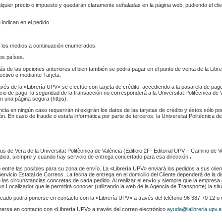
ualquier precio o impuesto y quedarán claramente señaladas en la página web, pudiendo el cl
 indican en el pedido.
 los medios a continuación enumerados:
los países.
s de las opciones anteriores el bien también se podrá pagar en el punto de venta de la Libr
fectivo o mediante Tarjeta.
ravés de la «Librería UPV» se efectúe con tarjeta de crédito, accediendo a la pasarela de pa
cio de pago, la seguridad de la transacción no corresponderá a la Universitat Politècnica de V
n una página segura (https).
ència en ningún caso requerirán ni exigirán los datos de las tarjetas de crédito y éstos sólo p
. En caso de fraude o estafa informática por parte de terceros, la Universitat Politècnica de
s de Vera de la Universitat Politècnica de València (Edificio 2F- Editorial UPV – Camino de V
 indica, siempre y cuando hay servicio de entrega concertado para esa dirección
.
e entre las posibles para su zona de envío. La «Librería UPV» enviará los pedidos a sus clie
rvicio Estatal de Correos. La fecha de entrega en el domicilio del Cliente dependerá de la di
 las circunstancias concretas de cada pedido. Al realizar el envío y siempre que la empresa 
n Localizador que le permitirá conocer (utilizando la web de la Agencia de Transporte) la sit
indicado podrá ponerse en contacto con la «Librería UPV» a través del teléfono 96 387 70 12 o
nerse en contacto con «Librería UPV» a través del correo electrónico
ayuda@lalibreria.upv.e