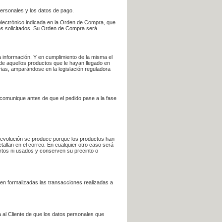
personales y los datos de pago.
electrónico indicada en la Orden de Compra, que
bros solicitados. Su Orden de Compra será
 información. Y en cumplimiento de la misma el
 de aquellos productos que le hayan llegado en
rias, amparándose en la legislación reguladora
e comunique antes de que el pedido pase a la fase
la devolución se produce porque los productos han
tallan en el correo. En cualquier otro caso será
ertos ni usados y conserven su precinto o
en formalizadas las transacciones realizadas a
 al Cliente de que los datos personales que