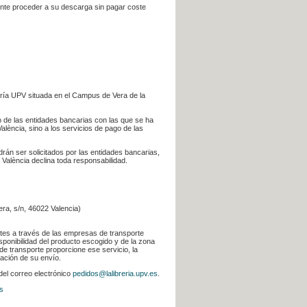
iente proceder a su descarga sin pagar coste
ería UPV situada en el Campus de Vera de la
go de las entidades bancarias con las que se ha
alència, sino a los servicios de pago de las
odrán ser solicitados por las entidades bancarias,
 València declina toda responsabilidad.
era, s/n, 46022 Valencia)
ntes a través de las empresas de transporte
sponibilidad del producto escogido y de la zona
de transporte proporcione ese servicio, la
uación de su envío.
 del correo electrónico
pedidos@lalibreria.upv.es
.
s