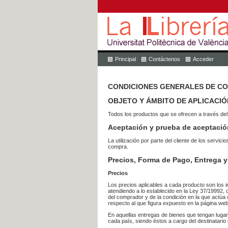
Principal
Contáctenos
Acceder
CONDICIONES GENERALES DE C
OBJETO Y ÁMBITO DE APLICACIÓ
Todos los productos que se ofrecen a través del
Aceptación y prueba de aceptació
La utilización por parte del cliente de los ser
compra.
Precios, Forma de Pago, Entrega y
Precios
Los precios aplicables a cada producto son los i
atendiendo a lo establecido en la Ley 37/19992, 
del comprador y de la condición en la que actúa 
respecto al que figura expuesto en la página web
En aquellas entregas de bienes que tengan luga
cada país, siendo éstos a cargo del destinatario 