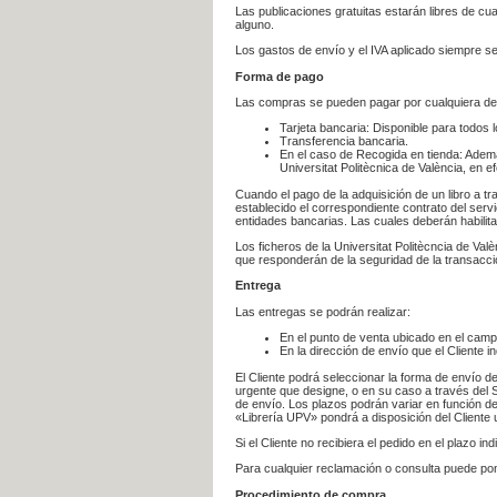
Las publicaciones gratuitas estarán libres de c
alguno.
Los gastos de envío y el IVA aplicado siempre se
Forma de pago
Las compras se pueden pagar por cualquiera de
Tarjeta bancaria: Disponible para todos 
Transferencia bancaria.
En el caso de Recogida en tienda: Ademá
Universitat Politècnica de València, en e
Cuando el pago de la adquisición de un libro a t
establecido el correspondiente contrato del servi
entidades bancarias. Las cuales deberán habilita
Los ficheros de la Universitat Politècncia de Val
que responderán de la seguridad de la transacción
Entrega
Las entregas se podrán realizar:
En el punto de venta ubicado en el campu
En la dirección de envío que el Cliente
El Cliente podrá seleccionar la forma de envío d
urgente que designe, o en su caso a través del Se
de envío. Los plazos podrán variar en función de
«Librería UPV» pondrá a disposición del Cliente u
Si el Cliente no recibiera el pedido en el plazo 
Para cualquier reclamación o consulta puede po
Procedimiento de compra