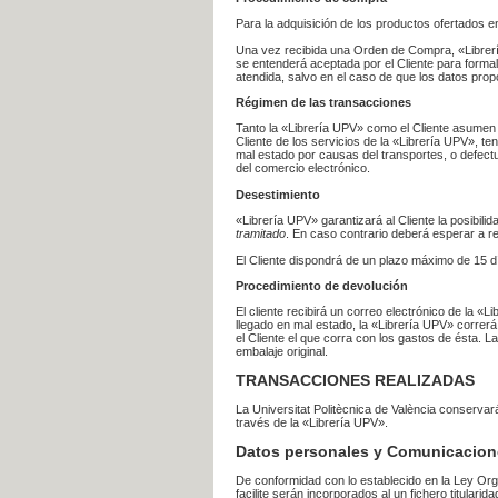
Para la adquisición de los productos ofertados e
Una vez recibida una Orden de Compra, «Librería
se entenderá aceptada por el Cliente para formal
atendida, salvo en el caso de que los datos prop
Régimen de las transacciones
Tanto la «Librería UPV» como el Cliente asumen 
Cliente de los servicios de la «Librería UPV», t
mal estado por causas del transportes, o defect
del comercio electrónico.
Desestimiento
«Librería UPV» garantizará al Cliente la posibil
tramitado
. En caso contrario deberá esperar a
El Cliente dispondrá de un plazo máximo de 15 dí
Procedimiento de devolución
El cliente recibirá un correo electrónico de la «
llegado en mal estado, la «Librería UPV» correrá
el Cliente el que corra con los gastos de ésta.
embalaje original.
TRANSACCIONES REALIZADAS
La Universitat Politècnica de València conserva
través de la «Librería UPV».
Datos personales y Comunicacion
De conformidad con lo establecido en la Ley Org
facilite serán incorporados al un fichero titularid