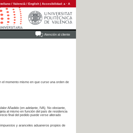
tellano
/
Valencià
/
English
|
Accesibilidad:
a
·
A
Atención al cliente
es en el momento mismo en que curse una orden de
Valor Añadido (en adelante, IVA). No obstante,
jeta al mismo en función del país de residencia
recio final del pedido puede verse alterado
s impuestos y aranceles aduaneros propios de