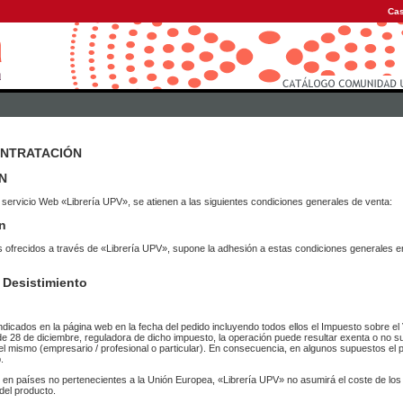
Cas
ONTRATACIÓN
N
 servicio Web «Librería UPV», se atienen a las siguientes condiciones generales de venta:
n
vicios ofrecidos a través de «Librería UPV», supone la adhesión a estas condiciones general
 Desistimiento
ndicados en la página web en la fecha del pedido incluyendo todos ellos el Impuesto sobre el 
de 28 de diciembre, reguladora de dicho impuesto, la operación puede resultar exenta o no su
el mismo (empresario / profesional o particular). En consecuencia, en algunos supuestos el p
.
r en países no pertenecientes a la Unión Europea, «Librería UPV» no asumirá el coste de lo
del producto.