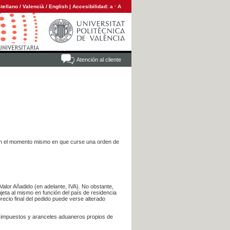
tellano
/
Valencià
/
English
|
Accesibilidad:
a
·
A
Atención al cliente
es en el momento mismo en que curse una orden de
Valor Añadido (en adelante, IVA). No obstante,
jeta al mismo en función del país de residencia
recio final del pedido puede verse alterado
s impuestos y aranceles aduaneros propios de