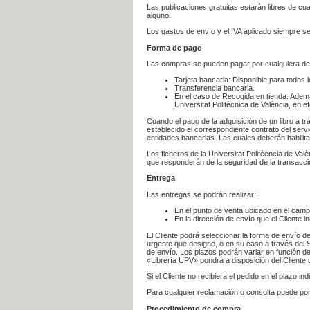
Las publicaciones gratuitas estarán libres de c
alguno.
Los gastos de envío y el IVA aplicado siempre se
Forma de pago
Las compras se pueden pagar por cualquiera de
Tarjeta bancaria: Disponible para todos 
Transferencia bancaria.
En el caso de Recogida en tienda: Ademá
Universitat Politècnica de València, en e
Cuando el pago de la adquisición de un libro a t
establecido el correspondiente contrato del servi
entidades bancarias. Las cuales deberán habilita
Los ficheros de la Universitat Politècncia de Val
que responderán de la seguridad de la transacción
Entrega
Las entregas se podrán realizar:
En el punto de venta ubicado en el campu
En la dirección de envío que el Cliente
El Cliente podrá seleccionar la forma de envío d
urgente que designe, o en su caso a través del Se
de envío. Los plazos podrán variar en función de
«Librería UPV» pondrá a disposición del Cliente u
Si el Cliente no recibiera el pedido en el plazo 
Para cualquier reclamación o consulta puede po
Procedimiento de compra