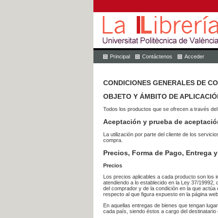
Principal
Contáctenos
Acceder
CONDICIONES GENERALES DE C
OBJETO Y ÁMBITO DE APLICACIÓ
Todos los productos que se ofrecen a través del
Aceptación y prueba de aceptació
La utilización por parte del cliente de los ser
compra.
Precios, Forma de Pago, Entrega y
Precios
Los precios aplicables a cada producto son los i
atendiendo a lo establecido en la Ley 37/19992, 
del comprador y de la condición en la que actúa 
respecto al que figura expuesto en la página web
En aquellas entregas de bienes que tengan luga
cada país, siendo éstos a cargo del destinatario 