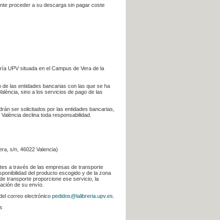
iente proceder a su descarga sin pagar coste
ería UPV situada en el Campus de Vera de la
go de las entidades bancarias con las que se ha
alència, sino a los servicios de pago de las
odrán ser solicitados por las entidades bancarias,
 València declina toda responsabilidad.
era, s/n, 46022 Valencia)
ntes a través de las empresas de transporte
sponibilidad del producto escogido y de la zona
de transporte proporcione ese servicio, la
uación de su envío.
 del correo electrónico
pedidos@lalibreria.upv.es
.
s