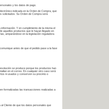
personales y los datos de pago.
electrónico indicada en la Orden de Compra, que
bros solicitados. Su Orden de Compra será
 información. Y en cumplimiento de la misma el
 de aquellos productos que le hayan llegado en
rias, amparándose en la legislación reguladora
e comunique antes de que el pedido pase a la fase
la devolución se produce porque los productos han
tallan en el correo. En cualquier otro caso será
ertos ni usados y conserven su precinto o
en formalizadas las transacciones realizadas a
 al Cliente de que los datos personales que