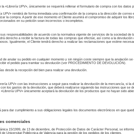
n la «Librería UPV», únicamente se requerirá rellenar el formulario de compra con los datos 
 UPV» remitirá de forma inmediata una confirmación de la compra a la dirección de correo 
izar la compra. A partir de ese momento el Cliente asumirá el compromiso de adquirir los li
orcionados en su petición sean incorrectos o incompletos.
sus responsabilidades de acuerdo con la normativa vigente de servicios de la sociedad de la
endrá derecho a recibir la factura de todas las compras que efectúe, así como a la devolución
uosos. Igualmente, el Cliente tendrá derecho a realizar las reclamaciones que estime necesa
idad de anular su pedido en cualquier momento y sin ningún coste siempre que la anulación s
 recibir el pedido para tramitar su devolución (ver PROCEDIMIENTO DE DEVOLUCIÓN).
as desde la recepción del bien para realizar una devolución.
Librería UPV» con las instrucciones a seguir para realizar la devolución de la mercancía, si 
 con los gastos de la devolución, que deberá realizarse siguiendo las instrucciones que se de
 La «Librería UPV» únicamente aceptará la devolución de los productos que no hayan sido abi
rá para dar cumplimiento a sus obligaciones legales los documentos electrónicos en que qued
es comerciales
ánica 15/1999, de 13 de diciembre, de Protección de Datos de Carácter Personal, se informa
ad de Universitat Politècnica de Valencia para la gestión de los pedidos de los clientes.