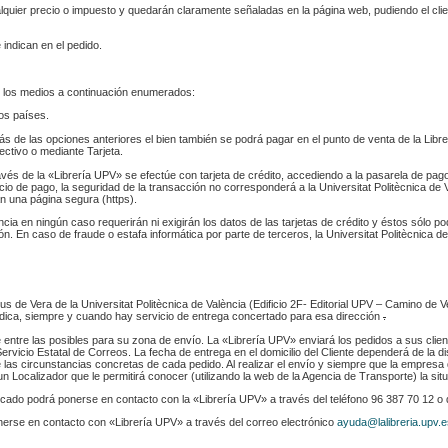
ualquier precio o impuesto y quedarán claramente señaladas en la página web, pudiendo el cl
 indican en el pedido.
 los medios a continuación enumerados:
los países.
s de las opciones anteriores el bien también se podrá pagar en el punto de venta de la Libr
fectivo o mediante Tarjeta.
ravés de la «Librería UPV» se efectúe con tarjeta de crédito, accediendo a la pasarela de pa
cio de pago, la seguridad de la transacción no corresponderá a la Universitat Politècnica de V
n una página segura (https).
ència en ningún caso requerirán ni exigirán los datos de las tarjetas de crédito y éstos sólo p
. En caso de fraude o estafa informática por parte de terceros, la Universitat Politècnica de
s de Vera de la Universitat Politècnica de València (Edificio 2F- Editorial UPV – Camino de V
 indica, siempre y cuando hay servicio de entrega concertado para esa dirección
.
e entre las posibles para su zona de envío. La «Librería UPV» enviará los pedidos a sus clie
rvicio Estatal de Correos. La fecha de entrega en el domicilio del Cliente dependerá de la di
 las circunstancias concretas de cada pedido. Al realizar el envío y siempre que la empresa 
n Localizador que le permitirá conocer (utilizando la web de la Agencia de Transporte) la sit
indicado podrá ponerse en contacto con la «Librería UPV» a través del teléfono 96 387 70 12 o
nerse en contacto con «Librería UPV» a través del correo electrónico
ayuda@lalibreria.upv.e