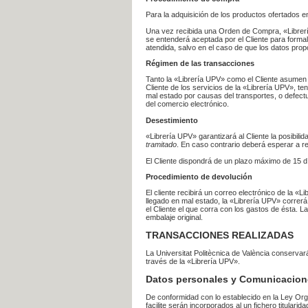
Para la adquisición de los productos ofertados e
Una vez recibida una Orden de Compra, «Librería
se entenderá aceptada por el Cliente para formal
atendida, salvo en el caso de que los datos prop
Régimen de las transacciones
Tanto la «Librería UPV» como el Cliente asumen 
Cliente de los servicios de la «Librería UPV», t
mal estado por causas del transportes, o defect
del comercio electrónico.
Desestimiento
«Librería UPV» garantizará al Cliente la posibil
tramitado
. En caso contrario deberá esperar a
El Cliente dispondrá de un plazo máximo de 15 dí
Procedimiento de devolución
El cliente recibirá un correo electrónico de la «
llegado en mal estado, la «Librería UPV» correrá
el Cliente el que corra con los gastos de ésta.
embalaje original.
TRANSACCIONES REALIZADAS
La Universitat Politècnica de València conserva
través de la «Librería UPV».
Datos personales y Comunicacion
De conformidad con lo establecido en la Ley Org
facilite serán incorporados al un fichero titularid