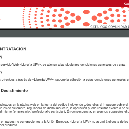
Cas
ONTRATACIÓN
N
 servicio Web «Librería UPV», se atienen a las siguientes condiciones generales de venta:
n
vicios ofrecidos a través de «Librería UPV», supone la adhesión a estas condiciones general
 Desistimiento
ndicados en la página web en la fecha del pedido incluyendo todos ellos el Impuesto sobre el 
de 28 de diciembre, reguladora de dicho impuesto, la operación puede resultar exenta o no su
el mismo (empresario / profesional o particular). En consecuencia, en algunos supuestos el p
.
r en países no pertenecientes a la Unión Europea, «Librería UPV» no asumirá el coste de lo
del producto.