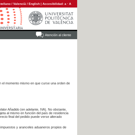
tellano
/
Valencià
/
English
|
Accesibilidad:
a
·
A
Atención al cliente
es en el momento mismo en que curse una orden de
Valor Añadido (en adelante, IVA). No obstante,
jeta al mismo en función del país de residencia
recio final del pedido puede verse alterado
s impuestos y aranceles aduaneros propios de