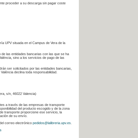
iente proceder a su descarga sin pagar coste
ería UPV situada en el Campus de Vera de la
go de las entidades bancarias con las que se ha
alència, sino a los servicios de pago de las
odrán ser solicitados por las entidades bancarias,
 València declina toda responsabilidad.
era, s/n, 46022 Valencia)
ntes a través de las empresas de transporte
sponibilidad del producto escogido y de la zona
de transporte proporcione ese servicio, la
uación de su envío.
 del correo electrónico
pedidos@lalibreria.upv.es
.
s