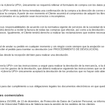
n la «Librería UPV», únicamente se requerirá rellenar el formulario de compra con los datos 
 UPV» remitirá de forma inmediata una confirmación de la compra a la dirección de correo 
izar la compra. A partir de ese momento el Cliente asumirá el compromiso de adquirir los li
orcionados en su petición sean incorrectos o incompletos.
sus responsabilidades de acuerdo con la normativa vigente de servicios de la sociedad de la
endrá derecho a recibir la factura de todas las compras que efectúe, así como a la devolución
uosos. Igualmente, el Cliente tendrá derecho a realizar las reclamaciones que estime necesa
idad de anular su pedido en cualquier momento y sin ningún coste siempre que la anulación s
 recibir el pedido para tramitar su devolución (ver PROCEDIMIENTO DE DEVOLUCIÓN).
as desde la recepción del bien para realizar una devolución.
Librería UPV» con las instrucciones a seguir para realizar la devolución de la mercancía, si 
 con los gastos de la devolución, que deberá realizarse siguiendo las instrucciones que se de
 La «Librería UPV» únicamente aceptará la devolución de los productos que no hayan sido abi
rá para dar cumplimiento a sus obligaciones legales los documentos electrónicos en que qued
es comerciales
ánica 15/1999, de 13 de diciembre, de Protección de Datos de Carácter Personal, se informa
ad de Universitat Politècnica de Valencia para la gestión de los pedidos de los clientes.