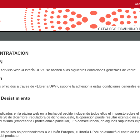
Cas
ONTRATACIÓN
N
 servicio Web «Librería UPV», se atienen a las siguientes condiciones generales de venta:
n
vicios ofrecidos a través de «Librería UPV», supone la adhesión a estas condiciones general
 Desistimiento
ndicados en la página web en la fecha del pedido incluyendo todos ellos el Impuesto sobre el 
de 28 de diciembre, reguladora de dicho impuesto, la operación puede resultar exenta o no su
el mismo (empresario / profesional o particular). En consecuencia, en algunos supuestos el p
.
r en países no pertenecientes a la Unión Europea, «Librería UPV» no asumirá el coste de lo
del producto.