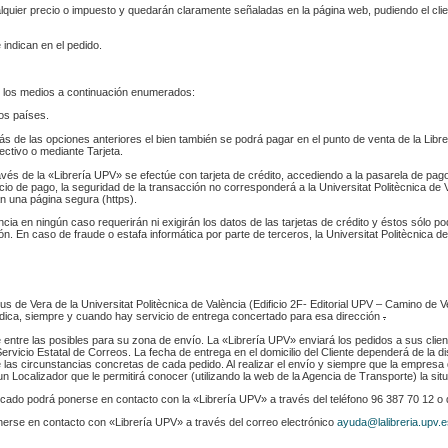
ualquier precio o impuesto y quedarán claramente señaladas en la página web, pudiendo el cl
 indican en el pedido.
 los medios a continuación enumerados:
los países.
s de las opciones anteriores el bien también se podrá pagar en el punto de venta de la Libr
fectivo o mediante Tarjeta.
ravés de la «Librería UPV» se efectúe con tarjeta de crédito, accediendo a la pasarela de pa
cio de pago, la seguridad de la transacción no corresponderá a la Universitat Politècnica de V
n una página segura (https).
ència en ningún caso requerirán ni exigirán los datos de las tarjetas de crédito y éstos sólo p
. En caso de fraude o estafa informática por parte de terceros, la Universitat Politècnica de
s de Vera de la Universitat Politècnica de València (Edificio 2F- Editorial UPV – Camino de V
 indica, siempre y cuando hay servicio de entrega concertado para esa dirección
.
e entre las posibles para su zona de envío. La «Librería UPV» enviará los pedidos a sus clie
rvicio Estatal de Correos. La fecha de entrega en el domicilio del Cliente dependerá de la di
 las circunstancias concretas de cada pedido. Al realizar el envío y siempre que la empresa 
n Localizador que le permitirá conocer (utilizando la web de la Agencia de Transporte) la sit
indicado podrá ponerse en contacto con la «Librería UPV» a través del teléfono 96 387 70 12 o
nerse en contacto con «Librería UPV» a través del correo electrónico
ayuda@lalibreria.upv.e