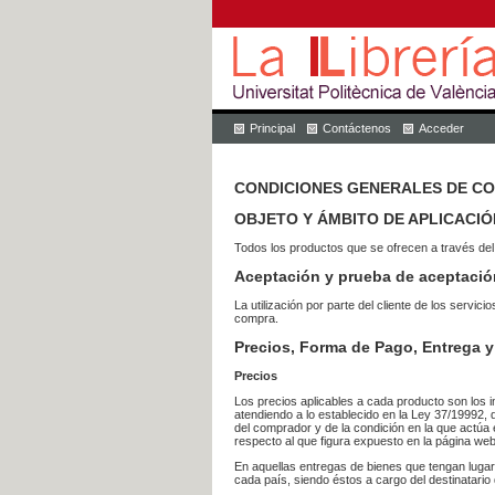
Principal
Contáctenos
Acceder
CONDICIONES GENERALES DE C
OBJETO Y ÁMBITO DE APLICACIÓ
Todos los productos que se ofrecen a través del
Aceptación y prueba de aceptació
La utilización por parte del cliente de los ser
compra.
Precios, Forma de Pago, Entrega y
Precios
Los precios aplicables a cada producto son los i
atendiendo a lo establecido en la Ley 37/19992, 
del comprador y de la condición en la que actúa 
respecto al que figura expuesto en la página web
En aquellas entregas de bienes que tengan luga
cada país, siendo éstos a cargo del destinatario 