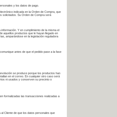
personales y los datos de pago.
electrónico indicada en la Orden de Compra, que
bros solicitados. Su Orden de Compra será
 información. Y en cumplimiento de la misma el
 de aquellos productos que le hayan llegado en
rias, amparándose en la legislación reguladora
e comunique antes de que el pedido pase a la fase
la devolución se produce porque los productos han
tallan en el correo. En cualquier otro caso será
ertos ni usados y conserven su precinto o
en formalizadas las transacciones realizadas a
 al Cliente de que los datos personales que