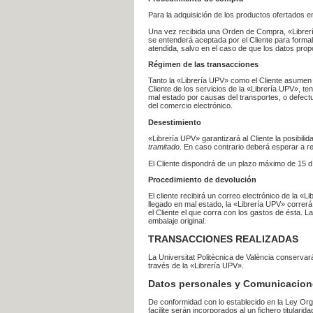
Para la adquisición de los productos ofertados e
Una vez recibida una Orden de Compra, «Librería
se entenderá aceptada por el Cliente para formal
atendida, salvo en el caso de que los datos prop
Régimen de las transacciones
Tanto la «Librería UPV» como el Cliente asumen 
Cliente de los servicios de la «Librería UPV», t
mal estado por causas del transportes, o defect
del comercio electrónico.
Desestimiento
«Librería UPV» garantizará al Cliente la posibil
tramitado
. En caso contrario deberá esperar a
El Cliente dispondrá de un plazo máximo de 15 dí
Procedimiento de devolución
El cliente recibirá un correo electrónico de la «
llegado en mal estado, la «Librería UPV» correrá
el Cliente el que corra con los gastos de ésta.
embalaje original.
TRANSACCIONES REALIZADAS
La Universitat Politècnica de València conserva
través de la «Librería UPV».
Datos personales y Comunicacion
De conformidad con lo establecido en la Ley Org
facilite serán incorporados al un fichero titularid