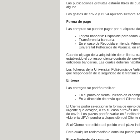
Las publicaciones gratuitas estarán libres de c
alguno.
Los gastos de envío y el IVA aplicado siempre se
Forma de pago
Las compras se pueden pagar por cualquiera de
Tarjeta bancaria: Disponible para todos 
Transferencia bancaria.
En el caso de Recogida en tienda: Ademá
Universitat Politècnica de València, en e
Cuando el pago de la adquisición de un libro a t
establecido el correspondiente contrato del servi
entidades bancarias. Las cuales deberán habilita
Los ficheros de la Universitat Politècncia de Val
que responderán de la seguridad de la transacción
Entrega
Las entregas se podrán realizar:
En el punto de venta ubicado en el campu
En la dirección de envío que el Cliente
El Cliente podrá seleccionar la forma de envío d
urgente que designe, o en su caso a través del Se
de envío. Los plazos podrán variar en función de
«Librería UPV» pondrá a disposición del Cliente u
Si el Cliente no recibiera el pedido en el plazo 
Para cualquier reclamación o consulta puede po
Procedimiento de compra