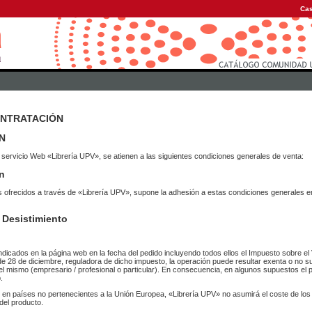
Cas
ONTRATACIÓN
N
 servicio Web «Librería UPV», se atienen a las siguientes condiciones generales de venta:
n
vicios ofrecidos a través de «Librería UPV», supone la adhesión a estas condiciones general
 Desistimiento
ndicados en la página web en la fecha del pedido incluyendo todos ellos el Impuesto sobre el 
de 28 de diciembre, reguladora de dicho impuesto, la operación puede resultar exenta o no su
el mismo (empresario / profesional o particular). En consecuencia, en algunos supuestos el p
.
r en países no pertenecientes a la Unión Europea, «Librería UPV» no asumirá el coste de lo
del producto.