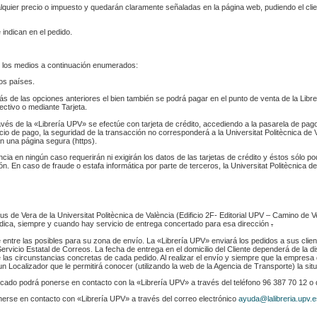
ualquier precio o impuesto y quedarán claramente señaladas en la página web, pudiendo el cl
 indican en el pedido.
 los medios a continuación enumerados:
los países.
s de las opciones anteriores el bien también se podrá pagar en el punto de venta de la Libr
fectivo o mediante Tarjeta.
ravés de la «Librería UPV» se efectúe con tarjeta de crédito, accediendo a la pasarela de pa
cio de pago, la seguridad de la transacción no corresponderá a la Universitat Politècnica de V
n una página segura (https).
ència en ningún caso requerirán ni exigirán los datos de las tarjetas de crédito y éstos sólo p
. En caso de fraude o estafa informática por parte de terceros, la Universitat Politècnica de
s de Vera de la Universitat Politècnica de València (Edificio 2F- Editorial UPV – Camino de V
 indica, siempre y cuando hay servicio de entrega concertado para esa dirección
.
e entre las posibles para su zona de envío. La «Librería UPV» enviará los pedidos a sus clie
rvicio Estatal de Correos. La fecha de entrega en el domicilio del Cliente dependerá de la di
 las circunstancias concretas de cada pedido. Al realizar el envío y siempre que la empresa 
n Localizador que le permitirá conocer (utilizando la web de la Agencia de Transporte) la sit
indicado podrá ponerse en contacto con la «Librería UPV» a través del teléfono 96 387 70 12 o
nerse en contacto con «Librería UPV» a través del correo electrónico
ayuda@lalibreria.upv.e