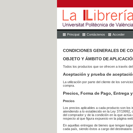
Principal
Contáctenos
Acceder
CONDICIONES GENERALES DE C
OBJETO Y ÁMBITO DE APLICACIÓ
Todos los productos que se ofrecen a través del
Aceptación y prueba de aceptació
La utilización por parte del cliente de los ser
compra.
Precios, Forma de Pago, Entrega y
Precios
Los precios aplicables a cada producto son los i
atendiendo a lo establecido en la Ley 37/19992, 
del comprador y de la condición en la que actúa 
respecto al que figura expuesto en la página web
En aquellas entregas de bienes que tengan luga
cada país, siendo éstos a cargo del destinatario 