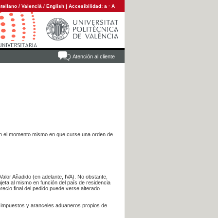
tellano
/
Valencià
/
English
|
Accesibilidad:
a
·
A
Atención al cliente
es en el momento mismo en que curse una orden de
Valor Añadido (en adelante, IVA). No obstante,
jeta al mismo en función del país de residencia
recio final del pedido puede verse alterado
s impuestos y aranceles aduaneros propios de