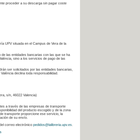
iente proceder a su descarga sin pagar coste
ería UPV situada en el Campus de Vera de la
go de las entidades bancarias con las que se ha
alència, sino a los servicios de pago de las
odrán ser solicitados por las entidades bancarias,
 València declina toda responsabilidad.
era, s/n, 46022 Valencia)
ntes a través de las empresas de transporte
sponibilidad del producto escogido y de la zona
de transporte proporcione ese servicio, la
uación de su envío.
 del correo electrónico
pedidos@lalibreria.upv.es
.
s