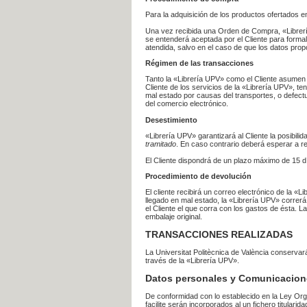
Para la adquisición de los productos ofertados e
Una vez recibida una Orden de Compra, «Librería
se entenderá aceptada por el Cliente para formal
atendida, salvo en el caso de que los datos prop
Régimen de las transacciones
Tanto la «Librería UPV» como el Cliente asumen 
Cliente de los servicios de la «Librería UPV», t
mal estado por causas del transportes, o defect
del comercio electrónico.
Desestimiento
«Librería UPV» garantizará al Cliente la posibil
tramitado
. En caso contrario deberá esperar a
El Cliente dispondrá de un plazo máximo de 15 dí
Procedimiento de devolución
El cliente recibirá un correo electrónico de la «
llegado en mal estado, la «Librería UPV» correrá
el Cliente el que corra con los gastos de ésta.
embalaje original.
TRANSACCIONES REALIZADAS
La Universitat Politècnica de València conserva
través de la «Librería UPV».
Datos personales y Comunicacion
De conformidad con lo establecido en la Ley Org
facilite serán incorporados al un fichero titularid