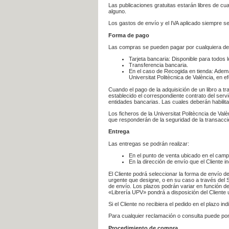
Las publicaciones gratuitas estarán libres de c
alguno.
Los gastos de envío y el IVA aplicado siempre se
Forma de pago
Las compras se pueden pagar por cualquiera de
Tarjeta bancaria: Disponible para todos 
Transferencia bancaria.
En el caso de Recogida en tienda: Ademá
Universitat Politècnica de València, en e
Cuando el pago de la adquisición de un libro a t
establecido el correspondiente contrato del servi
entidades bancarias. Las cuales deberán habilita
Los ficheros de la Universitat Politècncia de Val
que responderán de la seguridad de la transacción
Entrega
Las entregas se podrán realizar:
En el punto de venta ubicado en el campu
En la dirección de envío que el Cliente
El Cliente podrá seleccionar la forma de envío d
urgente que designe, o en su caso a través del Se
de envío. Los plazos podrán variar en función de
«Librería UPV» pondrá a disposición del Cliente u
Si el Cliente no recibiera el pedido en el plazo 
Para cualquier reclamación o consulta puede po
Procedimiento de compra