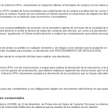
n la «Librería UPV», únicamente se requerirá rellenar el formulario de compra con los datos 
 UPV» remitirá de forma inmediata una confirmación de la compra a la dirección de correo 
izar la compra. A partir de ese momento el Cliente asumirá el compromiso de adquirir los li
orcionados en su petición sean incorrectos o incompletos.
sus responsabilidades de acuerdo con la normativa vigente de servicios de la sociedad de la
endrá derecho a recibir la factura de todas las compras que efectúe, así como a la devolución
uosos. Igualmente, el Cliente tendrá derecho a realizar las reclamaciones que estime necesa
idad de anular su pedido en cualquier momento y sin ningún coste siempre que la anulación s
 recibir el pedido para tramitar su devolución (ver PROCEDIMIENTO DE DEVOLUCIÓN).
as desde la recepción del bien para realizar una devolución.
Librería UPV» con las instrucciones a seguir para realizar la devolución de la mercancía, si 
 con los gastos de la devolución, que deberá realizarse siguiendo las instrucciones que se de
 La «Librería UPV» únicamente aceptará la devolución de los productos que no hayan sido abi
rá para dar cumplimiento a sus obligaciones legales los documentos electrónicos en que qued
es comerciales
ánica 15/1999, de 13 de diciembre, de Protección de Datos de Carácter Personal, se informa
ad de Universitat Politècnica de Valencia para la gestión de los pedidos de los clientes.