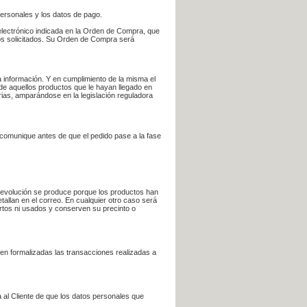
personales y los datos de pago.
electrónico indicada en la Orden de Compra, que
bros solicitados. Su Orden de Compra será
 información. Y en cumplimiento de la misma el
 de aquellos productos que le hayan llegado en
rias, amparándose en la legislación reguladora
e comunique antes de que el pedido pase a la fase
la devolución se produce porque los productos han
tallan en el correo. En cualquier otro caso será
ertos ni usados y conserven su precinto o
en formalizadas las transacciones realizadas a
 al Cliente de que los datos personales que