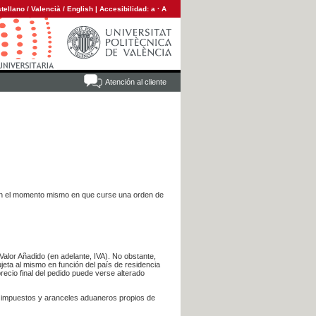
tellano
/
Valencià
/
English
|
Accesibilidad:
a
·
A
Atención al cliente
es en el momento mismo en que curse una orden de
Valor Añadido (en adelante, IVA). No obstante,
jeta al mismo en función del país de residencia
recio final del pedido puede verse alterado
s impuestos y aranceles aduaneros propios de