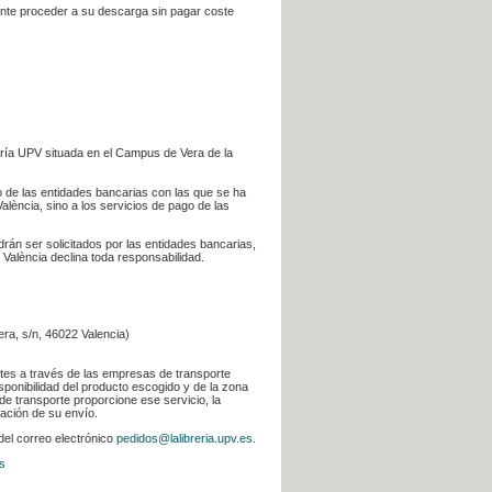
iente proceder a su descarga sin pagar coste
ería UPV situada en el Campus de Vera de la
go de las entidades bancarias con las que se ha
alència, sino a los servicios de pago de las
odrán ser solicitados por las entidades bancarias,
 València declina toda responsabilidad.
era, s/n, 46022 Valencia)
ntes a través de las empresas de transporte
sponibilidad del producto escogido y de la zona
de transporte proporcione ese servicio, la
uación de su envío.
 del correo electrónico
pedidos@lalibreria.upv.es
.
s