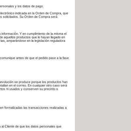
personales y los datos de pago.
electrónico indicada en la Orden de Compra, que
bros solicitados. Su Orden de Compra será
 información. Y en cumplimiento de la misma el
 de aquellos productos que le hayan llegado en
rias, amparándose en la legislación reguladora
e comunique antes de que el pedido pase a la fase
la devolución se produce porque los productos han
tallan en el correo. En cualquier otro caso será
ertos ni usados y conserven su precinto o
en formalizadas las transacciones realizadas a
 al Cliente de que los datos personales que