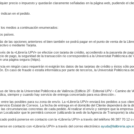
ualquier precio o impuesto y quedarán claramente señaladas en la página web, pudiendo el cl
 indican en el pedido.
 los medios a continuación enumerados:
los países.
s de las opciones anteriores el bien también se podrá pagar en el punto de venta de la Libr
fectivo o mediante Tarjeta.
ravés de la «Librería UPV» se efectúe con tarjeta de crédito, accediendo a la pasarela de pa
cio de pago, la seguridad de la transacción no corresponderá a la Universitat Politècnica de V
n una página segura (https).
ència en ningún caso requerirán ni exigirán los datos de las tarjetas de crédito y éstos sólo p
. En caso de fraude o estafa informática por parte de terceros, la Universitat Politècnica de
s de Vera de la Universitat Politècnica de València (Edificio 2F- Editorial UPV – Camino de V
 indica, siempre y cuando hay servicio de entrega concertado para esa dirección
.
e entre las posibles para su zona de envío. La «Librería UPV» enviará los pedidos a sus clie
rvicio Estatal de Correos. La fecha de entrega en el domicilio del Cliente dependerá de la di
 las circunstancias concretas de cada pedido. Al realizar el envío y siempre que la empresa 
n Localizador que le permitirá conocer (utilizando la web de la Agencia de Transporte) la sit
indicado podrá ponerse en contacto con la «Librería UPV» a través del teléfono 96 387 70 12 o
nerse en contacto con «Librería UPV» a través del correo electrónico
ayuda@lalibreria.upv.e