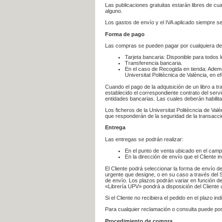
Las publicaciones gratuitas estarán libres de c
alguno.
Los gastos de envío y el IVA aplicado siempre se
Forma de pago
Las compras se pueden pagar por cualquiera de
Tarjeta bancaria: Disponible para todos 
Transferencia bancaria.
En el caso de Recogida en tienda: Ademá
Universitat Politècnica de València, en e
Cuando el pago de la adquisición de un libro a t
establecido el correspondiente contrato del servi
entidades bancarias. Las cuales deberán habilita
Los ficheros de la Universitat Politècncia de Val
que responderán de la seguridad de la transacción
Entrega
Las entregas se podrán realizar:
En el punto de venta ubicado en el campu
En la dirección de envío que el Cliente
El Cliente podrá seleccionar la forma de envío d
urgente que designe, o en su caso a través del Se
de envío. Los plazos podrán variar en función de
«Librería UPV» pondrá a disposición del Cliente u
Si el Cliente no recibiera el pedido en el plazo 
Para cualquier reclamación o consulta puede po
Procedimiento de compra