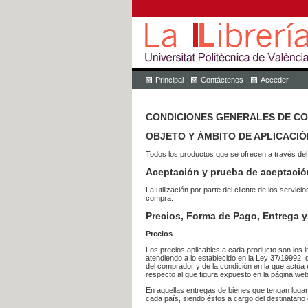
Principal
Contáctenos
Acceder
CONDICIONES GENERALES DE C
OBJETO Y ÁMBITO DE APLICACIÓ
Todos los productos que se ofrecen a través del
Aceptación y prueba de aceptació
La utilización por parte del cliente de los ser
compra.
Precios, Forma de Pago, Entrega y
Precios
Los precios aplicables a cada producto son los i
atendiendo a lo establecido en la Ley 37/19992, 
del comprador y de la condición en la que actúa 
respecto al que figura expuesto en la página web
En aquellas entregas de bienes que tengan luga
cada país, siendo éstos a cargo del destinatario 