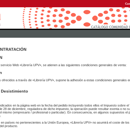
Cas
ONTRATACIÓN
N
 servicio Web «Librería UPV», se atienen a las siguientes condiciones generales de venta:
n
vicios ofrecidos a través de «Librería UPV», supone la adhesión a estas condiciones general
 Desistimiento
ndicados en la página web en la fecha del pedido incluyendo todos ellos el Impuesto sobre el 
de 28 de diciembre, reguladora de dicho impuesto, la operación puede resultar exenta o no su
el mismo (empresario / profesional o particular). En consecuencia, en algunos supuestos el p
.
r en países no pertenecientes a la Unión Europea, «Librería UPV» no asumirá el coste de lo
del producto.