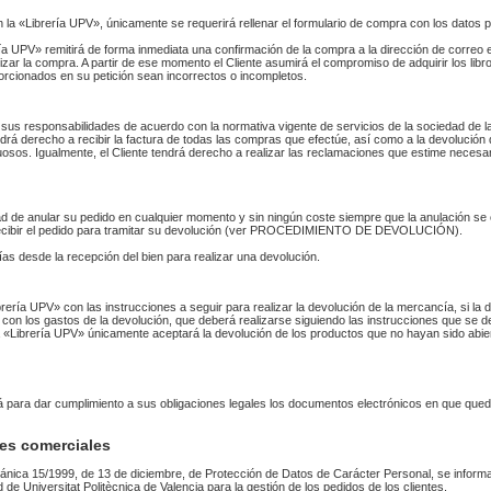
n la «Librería UPV», únicamente se requerirá rellenar el formulario de compra con los datos 
 UPV» remitirá de forma inmediata una confirmación de la compra a la dirección de correo 
izar la compra. A partir de ese momento el Cliente asumirá el compromiso de adquirir los li
orcionados en su petición sean incorrectos o incompletos.
sus responsabilidades de acuerdo con la normativa vigente de servicios de la sociedad de la
endrá derecho a recibir la factura de todas las compras que efectúe, así como a la devolución
uosos. Igualmente, el Cliente tendrá derecho a realizar las reclamaciones que estime necesa
idad de anular su pedido en cualquier momento y sin ningún coste siempre que la anulación s
 recibir el pedido para tramitar su devolución (ver PROCEDIMIENTO DE DEVOLUCIÓN).
as desde la recepción del bien para realizar una devolución.
Librería UPV» con las instrucciones a seguir para realizar la devolución de la mercancía, si 
 con los gastos de la devolución, que deberá realizarse siguiendo las instrucciones que se de
 La «Librería UPV» únicamente aceptará la devolución de los productos que no hayan sido abi
rá para dar cumplimiento a sus obligaciones legales los documentos electrónicos en que qued
es comerciales
ánica 15/1999, de 13 de diciembre, de Protección de Datos de Carácter Personal, se informa
ad de Universitat Politècnica de Valencia para la gestión de los pedidos de los clientes.