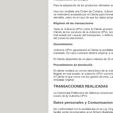
Para la adquisición de los productos ofertados e
Una vez recibida una Orden de Compra, «Librería
se entenderá aceptada por el Cliente para formal
atendida, salvo en el caso de que los datos prop
Régimen de las transacciones
Tanto la «Librería UPV» como el Cliente asumen 
Cliente de los servicios de la «Librería UPV», t
mal estado por causas del transportes, o defect
del comercio electrónico.
Desestimiento
«Librería UPV» garantizará al Cliente la posibil
tramitado
. En caso contrario deberá esperar a
El Cliente dispondrá de un plazo máximo de 15 dí
Procedimiento de devolución
El cliente recibirá un correo electrónico de la «
llegado en mal estado, la «Librería UPV» correrá
el Cliente el que corra con los gastos de ésta.
embalaje original.
TRANSACCIONES REALIZADAS
La Universitat Politècnica de València conserva
través de la «Librería UPV».
Datos personales y Comunicacion
De conformidad con lo establecido en la Ley Org
facilite serán incorporados al un fichero titularid