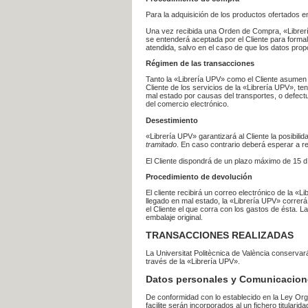
Para la adquisición de los productos ofertados e
Una vez recibida una Orden de Compra, «Librería
se entenderá aceptada por el Cliente para formal
atendida, salvo en el caso de que los datos prop
Régimen de las transacciones
Tanto la «Librería UPV» como el Cliente asumen 
Cliente de los servicios de la «Librería UPV», t
mal estado por causas del transportes, o defect
del comercio electrónico.
Desestimiento
«Librería UPV» garantizará al Cliente la posibil
tramitado
. En caso contrario deberá esperar a
El Cliente dispondrá de un plazo máximo de 15 dí
Procedimiento de devolución
El cliente recibirá un correo electrónico de la «
llegado en mal estado, la «Librería UPV» correrá
el Cliente el que corra con los gastos de ésta.
embalaje original.
TRANSACCIONES REALIZADAS
La Universitat Politècnica de València conserva
través de la «Librería UPV».
Datos personales y Comunicacion
De conformidad con lo establecido en la Ley Org
facilite serán incorporados al un fichero titularid