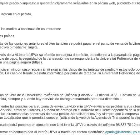
ualquier precio o impuesto y quedarán claramente señaladas en la página web, pudiendo el cl
 indican en el pedido.
 los medios a continuación enumerados:
los países.
s de las opciones anteriores el bien también se podrá pagar en el punto de venta de la Libr
fectivo o mediante Tarjeta.
ravés de la «Librería UPV» se efectúe con tarjeta de crédito, accediendo a la pasarela de pa
cio de pago, la seguridad de la transacción no corresponderá a la Universitat Politècnica de V
n una página segura (https).
ència en ningún caso requerirán ni exigirán los datos de las tarjetas de crédito y éstos sólo p
. En caso de fraude o estafa informática por parte de terceros, la Universitat Politècnica de
s de Vera de la Universitat Politècnica de València (Edificio 2F- Editorial UPV – Camino de V
 indica, siempre y cuando hay servicio de entrega concertado para esa dirección
.
e entre las posibles para su zona de envío. La «Librería UPV» enviará los pedidos a sus clie
rvicio Estatal de Correos. La fecha de entrega en el domicilio del Cliente dependerá de la di
 las circunstancias concretas de cada pedido. Al realizar el envío y siempre que la empresa 
n Localizador que le permitirá conocer (utilizando la web de la Agencia de Transporte) la sit
indicado podrá ponerse en contacto con la «Librería UPV» a través del teléfono 96 387 70 12 o
nerse en contacto con «Librería UPV» a través del correo electrónico
ayuda@lalibreria.upv.e