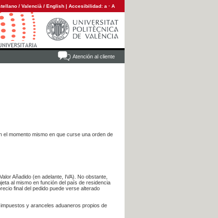
tellano
/
Valencià
/
English
|
Accesibilidad:
a
·
A
Atención al cliente
es en el momento mismo en que curse una orden de
Valor Añadido (en adelante, IVA). No obstante,
jeta al mismo en función del país de residencia
recio final del pedido puede verse alterado
s impuestos y aranceles aduaneros propios de