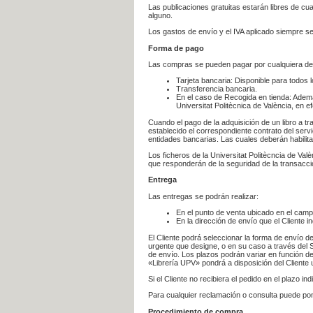
Las publicaciones gratuitas estarán libres de c
alguno.
Los gastos de envío y el IVA aplicado siempre se
Forma de pago
Las compras se pueden pagar por cualquiera de
Tarjeta bancaria: Disponible para todos 
Transferencia bancaria.
En el caso de Recogida en tienda: Ademá
Universitat Politècnica de València, en e
Cuando el pago de la adquisición de un libro a t
establecido el correspondiente contrato del servi
entidades bancarias. Las cuales deberán habilita
Los ficheros de la Universitat Politècncia de Val
que responderán de la seguridad de la transacción
Entrega
Las entregas se podrán realizar:
En el punto de venta ubicado en el campu
En la dirección de envío que el Cliente
El Cliente podrá seleccionar la forma de envío d
urgente que designe, o en su caso a través del Se
de envío. Los plazos podrán variar en función de
«Librería UPV» pondrá a disposición del Cliente u
Si el Cliente no recibiera el pedido en el plazo 
Para cualquier reclamación o consulta puede po
Procedimiento de compra