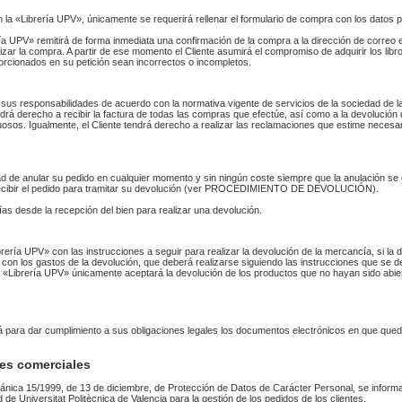
n la «Librería UPV», únicamente se requerirá rellenar el formulario de compra con los datos 
 UPV» remitirá de forma inmediata una confirmación de la compra a la dirección de correo 
izar la compra. A partir de ese momento el Cliente asumirá el compromiso de adquirir los li
orcionados en su petición sean incorrectos o incompletos.
sus responsabilidades de acuerdo con la normativa vigente de servicios de la sociedad de la
endrá derecho a recibir la factura de todas las compras que efectúe, así como a la devolución
uosos. Igualmente, el Cliente tendrá derecho a realizar las reclamaciones que estime necesa
idad de anular su pedido en cualquier momento y sin ningún coste siempre que la anulación s
 recibir el pedido para tramitar su devolución (ver PROCEDIMIENTO DE DEVOLUCIÓN).
as desde la recepción del bien para realizar una devolución.
Librería UPV» con las instrucciones a seguir para realizar la devolución de la mercancía, si 
 con los gastos de la devolución, que deberá realizarse siguiendo las instrucciones que se de
 La «Librería UPV» únicamente aceptará la devolución de los productos que no hayan sido abi
rá para dar cumplimiento a sus obligaciones legales los documentos electrónicos en que qued
es comerciales
ánica 15/1999, de 13 de diciembre, de Protección de Datos de Carácter Personal, se informa
ad de Universitat Politècnica de Valencia para la gestión de los pedidos de los clientes.