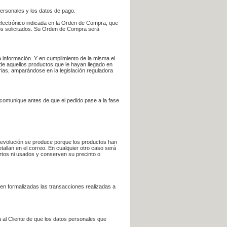
personales y los datos de pago.
electrónico indicada en la Orden de Compra, que
bros solicitados. Su Orden de Compra será
 información. Y en cumplimiento de la misma el
 de aquellos productos que le hayan llegado en
rias, amparándose en la legislación reguladora
e comunique antes de que el pedido pase a la fase
la devolución se produce porque los productos han
tallan en el correo. En cualquier otro caso será
ertos ni usados y conserven su precinto o
en formalizadas las transacciones realizadas a
 al Cliente de que los datos personales que