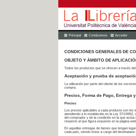
Principal
Contáctenos
Acceder
CONDICIONES GENERALES DE C
OBJETO Y ÁMBITO DE APLICACIÓ
Todos los productos que se ofrecen a través del
Aceptación y prueba de aceptació
La utilización por parte del cliente de los ser
compra.
Precios, Forma de Pago, Entrega y
Precios
Los precios aplicables a cada producto son los i
atendiendo a lo establecido en la Ley 37/19992, 
del comprador y de la condición en la que actúa 
respecto al que figura expuesto en la página web
En aquellas entregas de bienes que tengan luga
cada país, siendo éstos a cargo del destinatario 