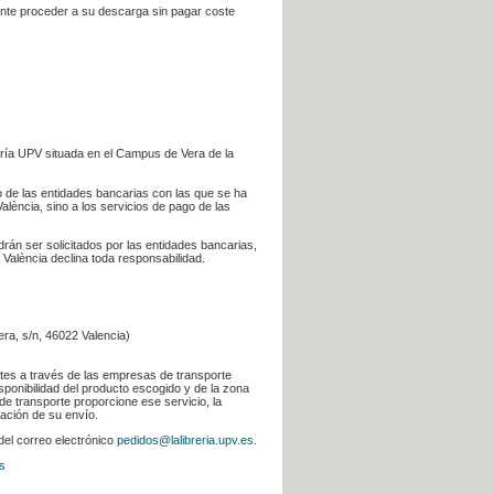
iente proceder a su descarga sin pagar coste
ería UPV situada en el Campus de Vera de la
go de las entidades bancarias con las que se ha
alència, sino a los servicios de pago de las
odrán ser solicitados por las entidades bancarias,
 València declina toda responsabilidad.
era, s/n, 46022 Valencia)
ntes a través de las empresas de transporte
sponibilidad del producto escogido y de la zona
de transporte proporcione ese servicio, la
uación de su envío.
 del correo electrónico
pedidos@lalibreria.upv.es
.
s