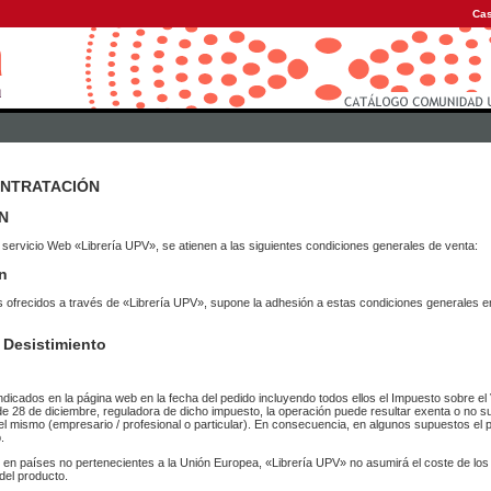
Cas
ONTRATACIÓN
N
 servicio Web «Librería UPV», se atienen a las siguientes condiciones generales de venta:
n
vicios ofrecidos a través de «Librería UPV», supone la adhesión a estas condiciones general
 Desistimiento
ndicados en la página web en la fecha del pedido incluyendo todos ellos el Impuesto sobre el 
de 28 de diciembre, reguladora de dicho impuesto, la operación puede resultar exenta o no su
el mismo (empresario / profesional o particular). En consecuencia, en algunos supuestos el p
.
r en países no pertenecientes a la Unión Europea, «Librería UPV» no asumirá el coste de lo
del producto.