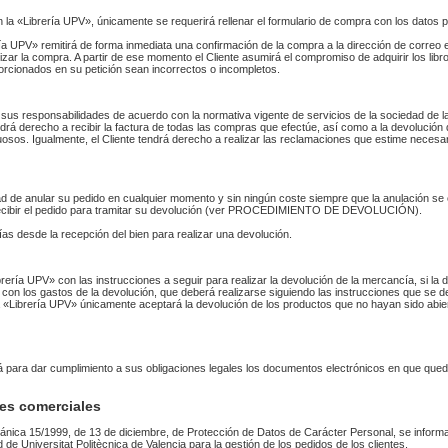
n la «Librería UPV», únicamente se requerirá rellenar el formulario de compra con los datos 
 UPV» remitirá de forma inmediata una confirmación de la compra a la dirección de correo 
izar la compra. A partir de ese momento el Cliente asumirá el compromiso de adquirir los li
orcionados en su petición sean incorrectos o incompletos.
sus responsabilidades de acuerdo con la normativa vigente de servicios de la sociedad de la
endrá derecho a recibir la factura de todas las compras que efectúe, así como a la devolución
uosos. Igualmente, el Cliente tendrá derecho a realizar las reclamaciones que estime necesa
idad de anular su pedido en cualquier momento y sin ningún coste siempre que la anulación s
 recibir el pedido para tramitar su devolución (ver PROCEDIMIENTO DE DEVOLUCIÓN).
as desde la recepción del bien para realizar una devolución.
Librería UPV» con las instrucciones a seguir para realizar la devolución de la mercancía, si 
 con los gastos de la devolución, que deberá realizarse siguiendo las instrucciones que se de
 La «Librería UPV» únicamente aceptará la devolución de los productos que no hayan sido abi
rá para dar cumplimiento a sus obligaciones legales los documentos electrónicos en que qued
es comerciales
ánica 15/1999, de 13 de diciembre, de Protección de Datos de Carácter Personal, se informa
ad de Universitat Politècnica de Valencia para la gestión de los pedidos de los clientes.