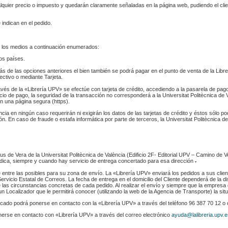
ualquier precio o impuesto y quedarán claramente señaladas en la página web, pudiendo el cl
 indican en el pedido.
 los medios a continuación enumerados:
los países.
s de las opciones anteriores el bien también se podrá pagar en el punto de venta de la Libr
fectivo o mediante Tarjeta.
ravés de la «Librería UPV» se efectúe con tarjeta de crédito, accediendo a la pasarela de pa
cio de pago, la seguridad de la transacción no corresponderá a la Universitat Politècnica de V
n una página segura (https).
ència en ningún caso requerirán ni exigirán los datos de las tarjetas de crédito y éstos sólo p
. En caso de fraude o estafa informática por parte de terceros, la Universitat Politècnica de
s de Vera de la Universitat Politècnica de València (Edificio 2F- Editorial UPV – Camino de V
 indica, siempre y cuando hay servicio de entrega concertado para esa dirección
.
e entre las posibles para su zona de envío. La «Librería UPV» enviará los pedidos a sus clie
rvicio Estatal de Correos. La fecha de entrega en el domicilio del Cliente dependerá de la di
 las circunstancias concretas de cada pedido. Al realizar el envío y siempre que la empresa 
n Localizador que le permitirá conocer (utilizando la web de la Agencia de Transporte) la sit
indicado podrá ponerse en contacto con la «Librería UPV» a través del teléfono 96 387 70 12 o
nerse en contacto con «Librería UPV» a través del correo electrónico
ayuda@lalibreria.upv.e