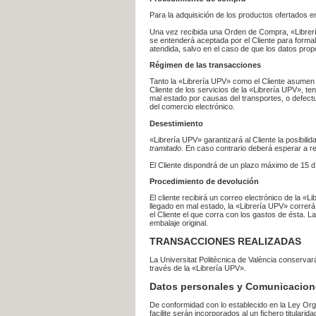
Para la adquisición de los productos ofertados e
Una vez recibida una Orden de Compra, «Librería
se entenderá aceptada por el Cliente para formal
atendida, salvo en el caso de que los datos prop
Régimen de las transacciones
Tanto la «Librería UPV» como el Cliente asumen 
Cliente de los servicios de la «Librería UPV», t
mal estado por causas del transportes, o defect
del comercio electrónico.
Desestimiento
«Librería UPV» garantizará al Cliente la posibil
tramitado
. En caso contrario deberá esperar a
El Cliente dispondrá de un plazo máximo de 15 dí
Procedimiento de devolución
El cliente recibirá un correo electrónico de la «
llegado en mal estado, la «Librería UPV» correrá
el Cliente el que corra con los gastos de ésta.
embalaje original.
TRANSACCIONES REALIZADAS
La Universitat Politècnica de València conserva
través de la «Librería UPV».
Datos personales y Comunicacion
De conformidad con lo establecido en la Ley Org
facilite serán incorporados al un fichero titularid