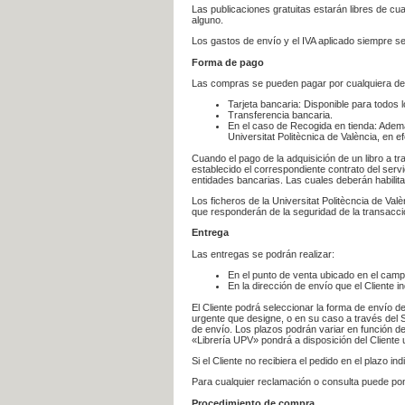
Las publicaciones gratuitas estarán libres de c
alguno.
Los gastos de envío y el IVA aplicado siempre se
Forma de pago
Las compras se pueden pagar por cualquiera de
Tarjeta bancaria: Disponible para todos 
Transferencia bancaria.
En el caso de Recogida en tienda: Ademá
Universitat Politècnica de València, en e
Cuando el pago de la adquisición de un libro a t
establecido el correspondiente contrato del servi
entidades bancarias. Las cuales deberán habilita
Los ficheros de la Universitat Politècncia de Val
que responderán de la seguridad de la transacción
Entrega
Las entregas se podrán realizar:
En el punto de venta ubicado en el campu
En la dirección de envío que el Cliente
El Cliente podrá seleccionar la forma de envío d
urgente que designe, o en su caso a través del Se
de envío. Los plazos podrán variar en función de
«Librería UPV» pondrá a disposición del Cliente u
Si el Cliente no recibiera el pedido en el plazo 
Para cualquier reclamación o consulta puede po
Procedimiento de compra