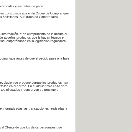
personales y los datos de pago.
electrónico indicada en la Orden de Compra, que
bros solicitados. Su Orden de Compra será
 información. Y en cumplimiento de la misma el
 de aquellos productos que le hayan llegado en
rias, amparándose en la legislación reguladora
e comunique antes de que el pedido pase a la fase
la devolución se produce porque los productos han
tallan en el correo. En cualquier otro caso será
ertos ni usados y conserven su precinto o
en formalizadas las transacciones realizadas a
 al Cliente de que los datos personales que