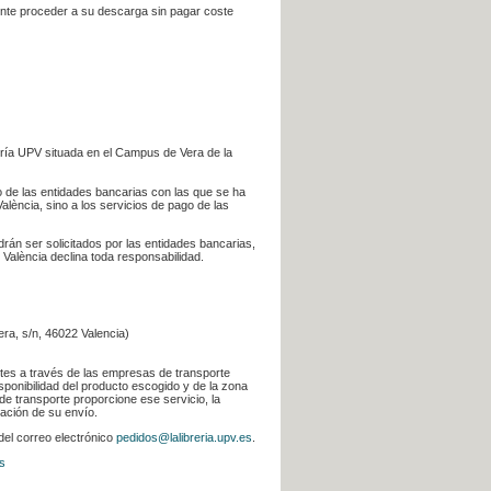
iente proceder a su descarga sin pagar coste
ería UPV situada en el Campus de Vera de la
go de las entidades bancarias con las que se ha
alència, sino a los servicios de pago de las
odrán ser solicitados por las entidades bancarias,
 València declina toda responsabilidad.
era, s/n, 46022 Valencia)
ntes a través de las empresas de transporte
sponibilidad del producto escogido y de la zona
de transporte proporcione ese servicio, la
uación de su envío.
 del correo electrónico
pedidos@lalibreria.upv.es
.
s