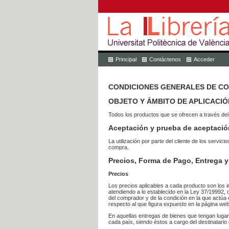
Principal
Contáctenos
Acceder
CONDICIONES GENERALES DE C
OBJETO Y ÁMBITO DE APLICACIÓ
Todos los productos que se ofrecen a través del
Aceptación y prueba de aceptació
La utilización por parte del cliente de los ser
compra.
Precios, Forma de Pago, Entrega y
Precios
Los precios aplicables a cada producto son los i
atendiendo a lo establecido en la Ley 37/19992, 
del comprador y de la condición en la que actúa 
respecto al que figura expuesto en la página web
En aquellas entregas de bienes que tengan luga
cada país, siendo éstos a cargo del destinatario 