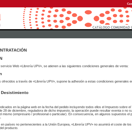
Cas
ONTRATACIÓN
N
 servicio Web «Librería UPV», se atienen a las siguientes condiciones generales de venta:
n
vicios ofrecidos a través de «Librería UPV», supone la adhesión a estas condiciones general
 Desistimiento
ndicados en la página web en la fecha del pedido incluyendo todos ellos el Impuesto sobre el 
de 28 de diciembre, reguladora de dicho impuesto, la operación puede resultar exenta o no su
el mismo (empresario / profesional o particular). En consecuencia, en algunos supuestos el p
.
r en países no pertenecientes a la Unión Europea, «Librería UPV» no asumirá el coste de lo
del producto.