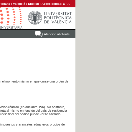
tellano
/
Valencià
/
English
|
Accesibilidad:
a
·
A
Atención al cliente
es en el momento mismo en que curse una orden de
Valor Añadido (en adelante, IVA). No obstante,
jeta al mismo en función del país de residencia
recio final del pedido puede verse alterado
s impuestos y aranceles aduaneros propios de