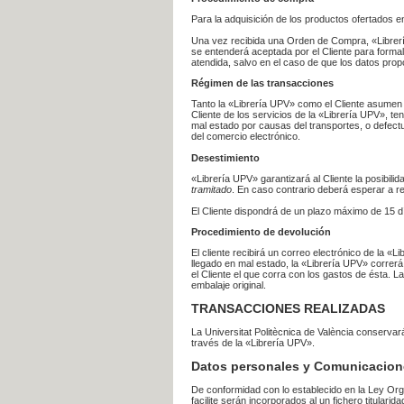
Para la adquisición de los productos ofertados e
Una vez recibida una Orden de Compra, «Librería
se entenderá aceptada por el Cliente para formal
atendida, salvo en el caso de que los datos prop
Régimen de las transacciones
Tanto la «Librería UPV» como el Cliente asumen 
Cliente de los servicios de la «Librería UPV», t
mal estado por causas del transportes, o defect
del comercio electrónico.
Desestimiento
«Librería UPV» garantizará al Cliente la posibil
tramitado
. En caso contrario deberá esperar a
El Cliente dispondrá de un plazo máximo de 15 dí
Procedimiento de devolución
El cliente recibirá un correo electrónico de la «
llegado en mal estado, la «Librería UPV» correrá
el Cliente el que corra con los gastos de ésta.
embalaje original.
TRANSACCIONES REALIZADAS
La Universitat Politècnica de València conserva
través de la «Librería UPV».
Datos personales y Comunicacion
De conformidad con lo establecido en la Ley Org
facilite serán incorporados al un fichero titularid