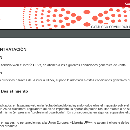
Cas
ONTRATACIÓN
N
 servicio Web «Librería UPV», se atienen a las siguientes condiciones generales de venta:
n
vicios ofrecidos a través de «Librería UPV», supone la adhesión a estas condiciones general
 Desistimiento
ndicados en la página web en la fecha del pedido incluyendo todos ellos el Impuesto sobre el 
de 28 de diciembre, reguladora de dicho impuesto, la operación puede resultar exenta o no su
el mismo (empresario / profesional o particular). En consecuencia, en algunos supuestos el p
.
r en países no pertenecientes a la Unión Europea, «Librería UPV» no asumirá el coste de lo
del producto.