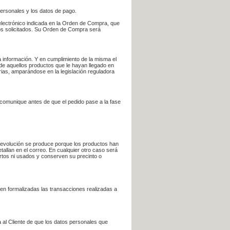
personales y los datos de pago.
electrónico indicada en la Orden de Compra, que
bros solicitados. Su Orden de Compra será
 información. Y en cumplimiento de la misma el
 de aquellos productos que le hayan llegado en
rias, amparándose en la legislación reguladora
e comunique antes de que el pedido pase a la fase
la devolución se produce porque los productos han
tallan en el correo. En cualquier otro caso será
ertos ni usados y conserven su precinto o
en formalizadas las transacciones realizadas a
 al Cliente de que los datos personales que