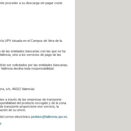
iente proceder a su descarga sin pagar coste
ería UPV situada en el Campus de Vera de la
go de las entidades bancarias con las que se ha
alència, sino a los servicios de pago de las
odrán ser solicitados por las entidades bancarias,
 València declina toda responsabilidad.
era, s/n, 46022 Valencia)
ntes a través de las empresas de transporte
sponibilidad del producto escogido y de la zona
de transporte proporcione ese servicio, la
uación de su envío.
 del correo electrónico
pedidos@lalibreria.upv.es
.
s