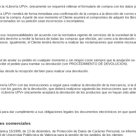
n la «Librería UPV», únicamente se requerirá rellenar el formulario de compra con los datos 
 UPV» remitirá de forma inmediata una confirmación de la compra a la dirección de correo 
izar la compra. A partir de ese momento el Cliente asumirá el compromiso de adquirir los li
orcionados en su petición sean incorrectos o incompletos.
sus responsabilidades de acuerdo con la normativa vigente de servicios de la sociedad de la
endrá derecho a recibir la factura de todas las compras que efectúe, así como a la devolución
uosos. Igualmente, el Cliente tendrá derecho a realizar las reclamaciones que estime necesa
idad de anular su pedido en cualquier momento y sin ningún coste siempre que la anulación s
 recibir el pedido para tramitar su devolución (ver PROCEDIMIENTO DE DEVOLUCIÓN).
as desde la recepción del bien para realizar una devolución.
Librería UPV» con las instrucciones a seguir para realizar la devolución de la mercancía, si 
 con los gastos de la devolución, que deberá realizarse siguiendo las instrucciones que se de
 La «Librería UPV» únicamente aceptará la devolución de los productos que no hayan sido abi
rá para dar cumplimiento a sus obligaciones legales los documentos electrónicos en que qued
es comerciales
ánica 15/1999, de 13 de diciembre, de Protección de Datos de Carácter Personal, se informa
ad de Universitat Politècnica de Valencia para la gestión de los pedidos de los clientes.