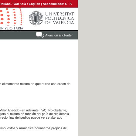
tellano
/
Valencià
/
English
|
Accesibilidad:
a
·
A
Atención al cliente
es en el momento mismo en que curse una orden de
Valor Añadido (en adelante, IVA). No obstante,
jeta al mismo en función del país de residencia
recio final del pedido puede verse alterado
s impuestos y aranceles aduaneros propios de