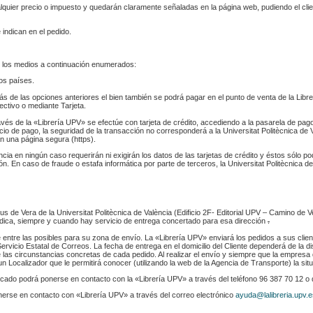
ualquier precio o impuesto y quedarán claramente señaladas en la página web, pudiendo el cl
 indican en el pedido.
 los medios a continuación enumerados:
los países.
s de las opciones anteriores el bien también se podrá pagar en el punto de venta de la Libr
fectivo o mediante Tarjeta.
ravés de la «Librería UPV» se efectúe con tarjeta de crédito, accediendo a la pasarela de pa
cio de pago, la seguridad de la transacción no corresponderá a la Universitat Politècnica de V
n una página segura (https).
ència en ningún caso requerirán ni exigirán los datos de las tarjetas de crédito y éstos sólo p
. En caso de fraude o estafa informática por parte de terceros, la Universitat Politècnica de
s de Vera de la Universitat Politècnica de València (Edificio 2F- Editorial UPV – Camino de V
 indica, siempre y cuando hay servicio de entrega concertado para esa dirección
.
e entre las posibles para su zona de envío. La «Librería UPV» enviará los pedidos a sus clie
rvicio Estatal de Correos. La fecha de entrega en el domicilio del Cliente dependerá de la di
 las circunstancias concretas de cada pedido. Al realizar el envío y siempre que la empresa 
n Localizador que le permitirá conocer (utilizando la web de la Agencia de Transporte) la sit
indicado podrá ponerse en contacto con la «Librería UPV» a través del teléfono 96 387 70 12 o
nerse en contacto con «Librería UPV» a través del correo electrónico
ayuda@lalibreria.upv.e