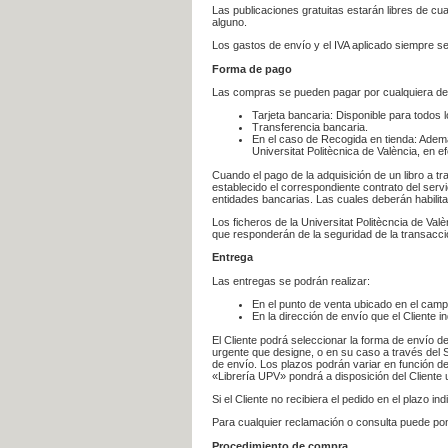
Las publicaciones gratuitas estarán libres de c
alguno.
Los gastos de envío y el IVA aplicado siempre se
Forma de pago
Las compras se pueden pagar por cualquiera de
Tarjeta bancaria: Disponible para todos 
Transferencia bancaria.
En el caso de Recogida en tienda: Ademá
Universitat Politècnica de València, en e
Cuando el pago de la adquisición de un libro a t
establecido el correspondiente contrato del servi
entidades bancarias. Las cuales deberán habilita
Los ficheros de la Universitat Politècncia de Val
que responderán de la seguridad de la transacción
Entrega
Las entregas se podrán realizar:
En el punto de venta ubicado en el campu
En la dirección de envío que el Cliente
El Cliente podrá seleccionar la forma de envío d
urgente que designe, o en su caso a través del Se
de envío. Los plazos podrán variar en función de
«Librería UPV» pondrá a disposición del Cliente u
Si el Cliente no recibiera el pedido en el plazo 
Para cualquier reclamación o consulta puede po
Procedimiento de compra