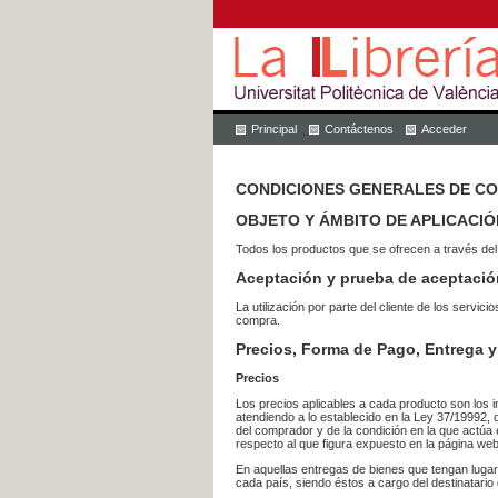
Principal
Contáctenos
Acceder
CONDICIONES GENERALES DE C
OBJETO Y ÁMBITO DE APLICACIÓ
Todos los productos que se ofrecen a través del
Aceptación y prueba de aceptació
La utilización por parte del cliente de los ser
compra.
Precios, Forma de Pago, Entrega y
Precios
Los precios aplicables a cada producto son los i
atendiendo a lo establecido en la Ley 37/19992, 
del comprador y de la condición en la que actúa 
respecto al que figura expuesto en la página web
En aquellas entregas de bienes que tengan luga
cada país, siendo éstos a cargo del destinatario 