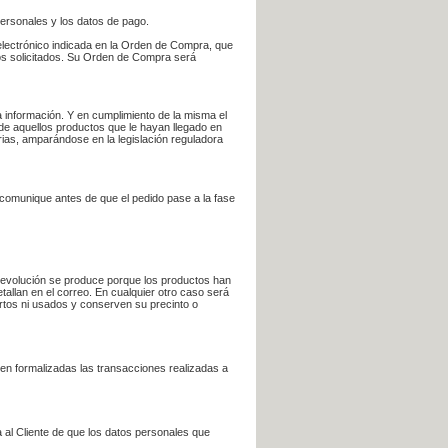
personales y los datos de pago.
electrónico indicada en la Orden de Compra, que
bros solicitados. Su Orden de Compra será
 información. Y en cumplimiento de la misma el
 de aquellos productos que le hayan llegado en
rias, amparándose en la legislación reguladora
e comunique antes de que el pedido pase a la fase
la devolución se produce porque los productos han
tallan en el correo. En cualquier otro caso será
ertos ni usados y conserven su precinto o
en formalizadas las transacciones realizadas a
 al Cliente de que los datos personales que