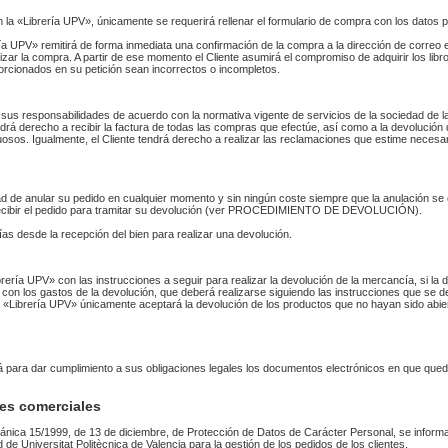
n la «Librería UPV», únicamente se requerirá rellenar el formulario de compra con los datos 
 UPV» remitirá de forma inmediata una confirmación de la compra a la dirección de correo 
izar la compra. A partir de ese momento el Cliente asumirá el compromiso de adquirir los li
orcionados en su petición sean incorrectos o incompletos.
sus responsabilidades de acuerdo con la normativa vigente de servicios de la sociedad de la
endrá derecho a recibir la factura de todas las compras que efectúe, así como a la devolución
uosos. Igualmente, el Cliente tendrá derecho a realizar las reclamaciones que estime necesa
idad de anular su pedido en cualquier momento y sin ningún coste siempre que la anulación s
 recibir el pedido para tramitar su devolución (ver PROCEDIMIENTO DE DEVOLUCIÓN).
as desde la recepción del bien para realizar una devolución.
Librería UPV» con las instrucciones a seguir para realizar la devolución de la mercancía, si 
 con los gastos de la devolución, que deberá realizarse siguiendo las instrucciones que se de
 La «Librería UPV» únicamente aceptará la devolución de los productos que no hayan sido abi
rá para dar cumplimiento a sus obligaciones legales los documentos electrónicos en que qued
es comerciales
ánica 15/1999, de 13 de diciembre, de Protección de Datos de Carácter Personal, se informa
ad de Universitat Politècnica de Valencia para la gestión de los pedidos de los clientes.