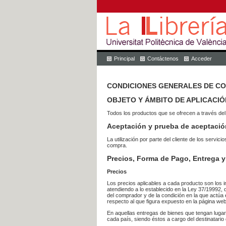
Principal
Contáctenos
Acceder
CONDICIONES GENERALES DE C
OBJETO Y ÁMBITO DE APLICACIÓ
Todos los productos que se ofrecen a través del
Aceptación y prueba de aceptació
La utilización por parte del cliente de los ser
compra.
Precios, Forma de Pago, Entrega y
Precios
Los precios aplicables a cada producto son los i
atendiendo a lo establecido en la Ley 37/19992, 
del comprador y de la condición en la que actúa 
respecto al que figura expuesto en la página web
En aquellas entregas de bienes que tengan luga
cada país, siendo éstos a cargo del destinatario 