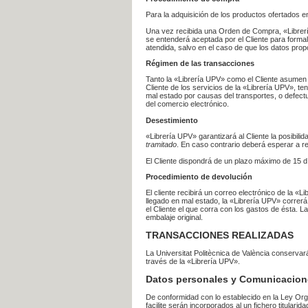
Para la adquisición de los productos ofertados e
Una vez recibida una Orden de Compra, «Librería
se entenderá aceptada por el Cliente para formal
atendida, salvo en el caso de que los datos prop
Régimen de las transacciones
Tanto la «Librería UPV» como el Cliente asumen 
Cliente de los servicios de la «Librería UPV», t
mal estado por causas del transportes, o defect
del comercio electrónico.
Desestimiento
«Librería UPV» garantizará al Cliente la posibil
tramitado
. En caso contrario deberá esperar a
El Cliente dispondrá de un plazo máximo de 15 dí
Procedimiento de devolución
El cliente recibirá un correo electrónico de la «
llegado en mal estado, la «Librería UPV» correrá
el Cliente el que corra con los gastos de ésta.
embalaje original.
TRANSACCIONES REALIZADAS
La Universitat Politècnica de València conserva
través de la «Librería UPV».
Datos personales y Comunicacion
De conformidad con lo establecido en la Ley Org
facilite serán incorporados al un fichero titularid