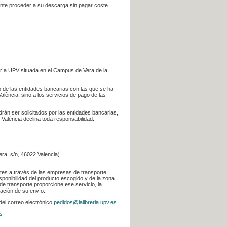
iente proceder a su descarga sin pagar coste
ería UPV situada en el Campus de Vera de la
go de las entidades bancarias con las que se ha
alència, sino a los servicios de pago de las
odrán ser solicitados por las entidades bancarias,
 València declina toda responsabilidad.
era, s/n, 46022 Valencia)
ntes a través de las empresas de transporte
sponibilidad del producto escogido y de la zona
de transporte proporcione ese servicio, la
uación de su envío.
 del correo electrónico
pedidos@lalibreria.upv.es
.
s