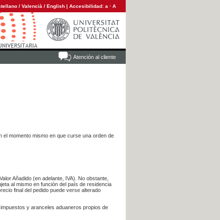
tellano
/
Valencià
/
English
|
Accesibilidad:
a
·
A
Atención al cliente
es en el momento mismo en que curse una orden de
Valor Añadido (en adelante, IVA). No obstante,
jeta al mismo en función del país de residencia
recio final del pedido puede verse alterado
s impuestos y aranceles aduaneros propios de