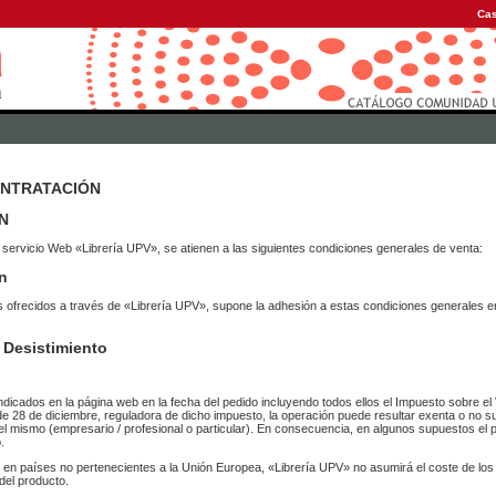
Cas
ONTRATACIÓN
N
 servicio Web «Librería UPV», se atienen a las siguientes condiciones generales de venta:
n
vicios ofrecidos a través de «Librería UPV», supone la adhesión a estas condiciones general
 Desistimiento
ndicados en la página web en la fecha del pedido incluyendo todos ellos el Impuesto sobre el 
de 28 de diciembre, reguladora de dicho impuesto, la operación puede resultar exenta o no su
el mismo (empresario / profesional o particular). En consecuencia, en algunos supuestos el p
.
r en países no pertenecientes a la Unión Europea, «Librería UPV» no asumirá el coste de lo
del producto.