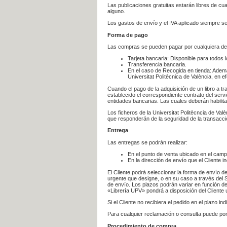
Las publicaciones gratuitas estarán libres de c
alguno.
Los gastos de envío y el IVA aplicado siempre se
Forma de pago
Las compras se pueden pagar por cualquiera de
Tarjeta bancaria: Disponible para todos 
Transferencia bancaria.
En el caso de Recogida en tienda: Ademá
Universitat Politècnica de València, en e
Cuando el pago de la adquisición de un libro a t
establecido el correspondiente contrato del servi
entidades bancarias. Las cuales deberán habilita
Los ficheros de la Universitat Politècncia de Val
que responderán de la seguridad de la transacción
Entrega
Las entregas se podrán realizar:
En el punto de venta ubicado en el campu
En la dirección de envío que el Cliente
El Cliente podrá seleccionar la forma de envío d
urgente que designe, o en su caso a través del Se
de envío. Los plazos podrán variar en función de
«Librería UPV» pondrá a disposición del Cliente u
Si el Cliente no recibiera el pedido en el plazo 
Para cualquier reclamación o consulta puede po
Procedimiento de compra