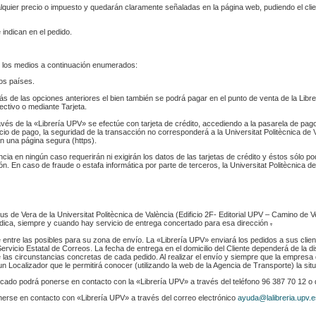
ualquier precio o impuesto y quedarán claramente señaladas en la página web, pudiendo el cl
 indican en el pedido.
 los medios a continuación enumerados:
los países.
s de las opciones anteriores el bien también se podrá pagar en el punto de venta de la Libr
fectivo o mediante Tarjeta.
ravés de la «Librería UPV» se efectúe con tarjeta de crédito, accediendo a la pasarela de pa
cio de pago, la seguridad de la transacción no corresponderá a la Universitat Politècnica de V
n una página segura (https).
ència en ningún caso requerirán ni exigirán los datos de las tarjetas de crédito y éstos sólo p
. En caso de fraude o estafa informática por parte de terceros, la Universitat Politècnica de
s de Vera de la Universitat Politècnica de València (Edificio 2F- Editorial UPV – Camino de V
 indica, siempre y cuando hay servicio de entrega concertado para esa dirección
.
e entre las posibles para su zona de envío. La «Librería UPV» enviará los pedidos a sus clie
rvicio Estatal de Correos. La fecha de entrega en el domicilio del Cliente dependerá de la di
 las circunstancias concretas de cada pedido. Al realizar el envío y siempre que la empresa 
n Localizador que le permitirá conocer (utilizando la web de la Agencia de Transporte) la sit
indicado podrá ponerse en contacto con la «Librería UPV» a través del teléfono 96 387 70 12 o
nerse en contacto con «Librería UPV» a través del correo electrónico
ayuda@lalibreria.upv.e