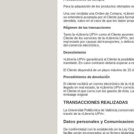
Para la adquisición de los productos ofertados e
Una vez recibida una Orden de Compra, «Librería
se entenderá aceptada por el Cliente para formal
atendida, salvo en el caso de que los datos prop
Régimen de las transacciones
Tanto la «Librería UPV» como el Cliente asumen 
Cliente de los servicios de la «Librería UPV», t
mal estado por causas del transportes, o defect
del comercio electrónico.
Desestimiento
«Librería UPV» garantizará al Cliente la posibil
tramitado
. En caso contrario deberá esperar a
El Cliente dispondrá de un plazo máximo de 15 dí
Procedimiento de devolución
El cliente recibirá un correo electrónico de la «
llegado en mal estado, la «Librería UPV» correrá
el Cliente el que corra con los gastos de ésta.
embalaje original.
TRANSACCIONES REALIZADAS
La Universitat Politècnica de València conserva
través de la «Librería UPV».
Datos personales y Comunicacion
De conformidad con lo establecido en la Ley Org
facilite serán incorporados al un fichero titularid