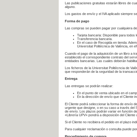
Las publicaciones gratuitas estarán libres de c
alguno.
Los gastos de envío y el IVA aplicado siempre se
Forma de pago
Las compras se pueden pagar por cualquiera de
Tarjeta bancaria: Disponible para todos 
Transferencia bancaria.
En el caso de Recogida en tienda: Ademá
Universitat Politècnica de València, en e
Cuando el pago de la adquisición de un libro a t
establecido el correspondiente contrato del servi
entidades bancarias. Las cuales deberán habilita
Los ficheros de la Universitat Politècncia de Val
que responderán de la seguridad de la transacción
Entrega
Las entregas se podrán realizar:
En el punto de venta ubicado en el campu
En la dirección de envío que el Cliente
El Cliente podrá seleccionar la forma de envío d
urgente que designe, o en su caso a través del Se
de envío. Los plazos podrán variar en función de
«Librería UPV» pondrá a disposición del Cliente u
Si el Cliente no recibiera el pedido en el plazo 
Para cualquier reclamación o consulta puede po
Procedimiento de compra