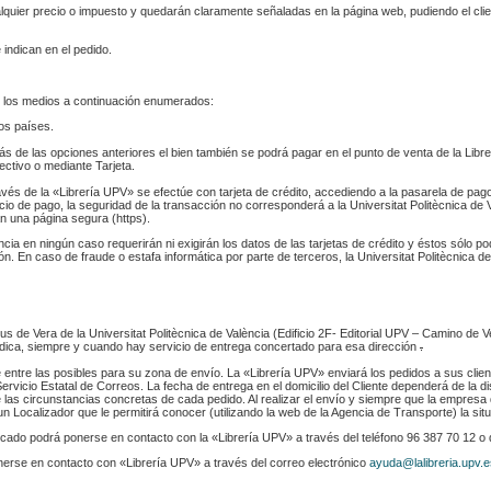
ualquier precio o impuesto y quedarán claramente señaladas en la página web, pudiendo el cl
 indican en el pedido.
 los medios a continuación enumerados:
los países.
s de las opciones anteriores el bien también se podrá pagar en el punto de venta de la Libr
fectivo o mediante Tarjeta.
ravés de la «Librería UPV» se efectúe con tarjeta de crédito, accediendo a la pasarela de pa
cio de pago, la seguridad de la transacción no corresponderá a la Universitat Politècnica de V
n una página segura (https).
ència en ningún caso requerirán ni exigirán los datos de las tarjetas de crédito y éstos sólo p
. En caso de fraude o estafa informática por parte de terceros, la Universitat Politècnica de
s de Vera de la Universitat Politècnica de València (Edificio 2F- Editorial UPV – Camino de V
 indica, siempre y cuando hay servicio de entrega concertado para esa dirección
.
e entre las posibles para su zona de envío. La «Librería UPV» enviará los pedidos a sus clie
rvicio Estatal de Correos. La fecha de entrega en el domicilio del Cliente dependerá de la di
 las circunstancias concretas de cada pedido. Al realizar el envío y siempre que la empresa 
n Localizador que le permitirá conocer (utilizando la web de la Agencia de Transporte) la sit
indicado podrá ponerse en contacto con la «Librería UPV» a través del teléfono 96 387 70 12 o
nerse en contacto con «Librería UPV» a través del correo electrónico
ayuda@lalibreria.upv.e