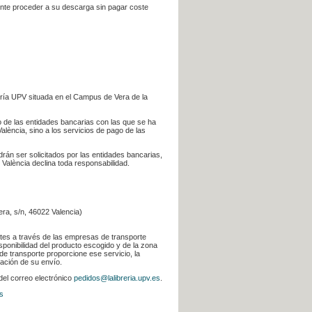
iente proceder a su descarga sin pagar coste
ería UPV situada en el Campus de Vera de la
go de las entidades bancarias con las que se ha
alència, sino a los servicios de pago de las
odrán ser solicitados por las entidades bancarias,
 València declina toda responsabilidad.
era, s/n, 46022 Valencia)
ntes a través de las empresas de transporte
sponibilidad del producto escogido y de la zona
de transporte proporcione ese servicio, la
uación de su envío.
 del correo electrónico
pedidos@lalibreria.upv.es
.
s