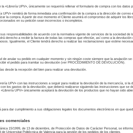
n la «Librería UPV», únicamente se requerirá rellenar el formulario de compra con los datos 
 UPV» remitirá de forma inmediata una confirmación de la compra a la dirección de correo 
izar la compra. A partir de ese momento el Cliente asumirá el compromiso de adquirir los li
orcionados en su petición sean incorrectos o incompletos.
sus responsabilidades de acuerdo con la normativa vigente de servicios de la sociedad de la
endrá derecho a recibir la factura de todas las compras que efectúe, así como a la devolución
uosos. Igualmente, el Cliente tendrá derecho a realizar las reclamaciones que estime necesa
idad de anular su pedido en cualquier momento y sin ningún coste siempre que la anulación s
 recibir el pedido para tramitar su devolución (ver PROCEDIMIENTO DE DEVOLUCIÓN).
as desde la recepción del bien para realizar una devolución.
Librería UPV» con las instrucciones a seguir para realizar la devolución de la mercancía, si 
 con los gastos de la devolución, que deberá realizarse siguiendo las instrucciones que se de
 La «Librería UPV» únicamente aceptará la devolución de los productos que no hayan sido abi
rá para dar cumplimiento a sus obligaciones legales los documentos electrónicos en que qued
es comerciales
ánica 15/1999, de 13 de diciembre, de Protección de Datos de Carácter Personal, se informa
ad de Universitat Politècnica de Valencia para la gestión de los pedidos de los clientes.