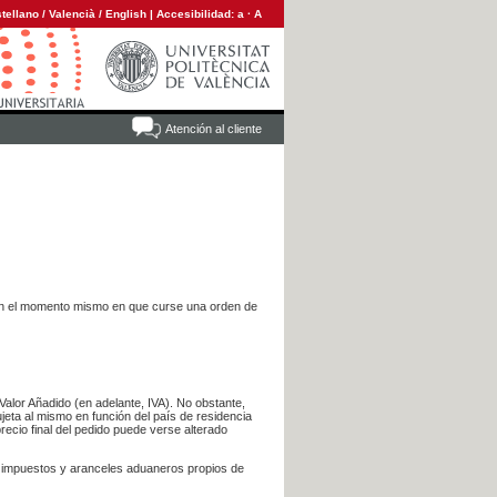
tellano
/
Valencià
/
English
|
Accesibilidad:
a
·
A
Atención al cliente
es en el momento mismo en que curse una orden de
Valor Añadido (en adelante, IVA). No obstante,
jeta al mismo en función del país de residencia
recio final del pedido puede verse alterado
s impuestos y aranceles aduaneros propios de