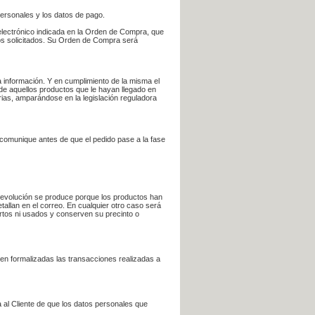
personales y los datos de pago.
electrónico indicada en la Orden de Compra, que
bros solicitados. Su Orden de Compra será
 información. Y en cumplimiento de la misma el
 de aquellos productos que le hayan llegado en
rias, amparándose en la legislación reguladora
e comunique antes de que el pedido pase a la fase
la devolución se produce porque los productos han
tallan en el correo. En cualquier otro caso será
ertos ni usados y conserven su precinto o
en formalizadas las transacciones realizadas a
 al Cliente de que los datos personales que