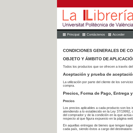
Principal
Contáctenos
Acceder
CONDICIONES GENERALES DE C
OBJETO Y ÁMBITO DE APLICACIÓ
Todos los productos que se ofrecen a través del
Aceptación y prueba de aceptació
La utilización por parte del cliente de los ser
compra.
Precios, Forma de Pago, Entrega y
Precios
Los precios aplicables a cada producto son los i
atendiendo a lo establecido en la Ley 37/19992, 
del comprador y de la condición en la que actúa 
respecto al que figura expuesto en la página web
En aquellas entregas de bienes que tengan luga
cada país, siendo éstos a cargo del destinatario 