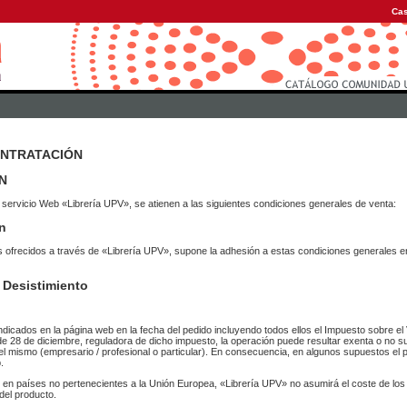
Cas
ONTRATACIÓN
N
 servicio Web «Librería UPV», se atienen a las siguientes condiciones generales de venta:
n
vicios ofrecidos a través de «Librería UPV», supone la adhesión a estas condiciones general
 Desistimiento
ndicados en la página web en la fecha del pedido incluyendo todos ellos el Impuesto sobre el 
de 28 de diciembre, reguladora de dicho impuesto, la operación puede resultar exenta o no su
el mismo (empresario / profesional o particular). En consecuencia, en algunos supuestos el p
.
r en países no pertenecientes a la Unión Europea, «Librería UPV» no asumirá el coste de lo
del producto.