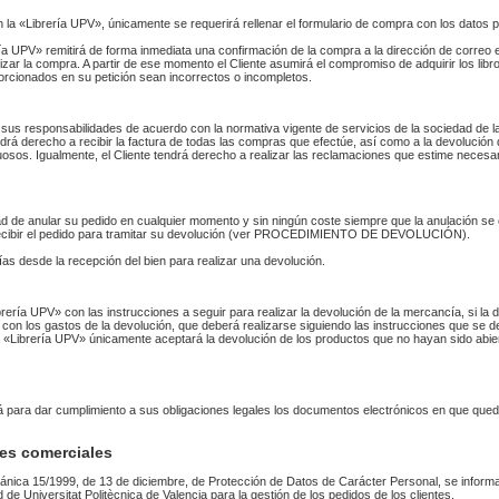
n la «Librería UPV», únicamente se requerirá rellenar el formulario de compra con los datos 
 UPV» remitirá de forma inmediata una confirmación de la compra a la dirección de correo 
izar la compra. A partir de ese momento el Cliente asumirá el compromiso de adquirir los li
orcionados en su petición sean incorrectos o incompletos.
sus responsabilidades de acuerdo con la normativa vigente de servicios de la sociedad de la
endrá derecho a recibir la factura de todas las compras que efectúe, así como a la devolución
uosos. Igualmente, el Cliente tendrá derecho a realizar las reclamaciones que estime necesa
idad de anular su pedido en cualquier momento y sin ningún coste siempre que la anulación s
 recibir el pedido para tramitar su devolución (ver PROCEDIMIENTO DE DEVOLUCIÓN).
as desde la recepción del bien para realizar una devolución.
Librería UPV» con las instrucciones a seguir para realizar la devolución de la mercancía, si 
 con los gastos de la devolución, que deberá realizarse siguiendo las instrucciones que se de
 La «Librería UPV» únicamente aceptará la devolución de los productos que no hayan sido abi
rá para dar cumplimiento a sus obligaciones legales los documentos electrónicos en que qued
es comerciales
ánica 15/1999, de 13 de diciembre, de Protección de Datos de Carácter Personal, se informa
ad de Universitat Politècnica de Valencia para la gestión de los pedidos de los clientes.