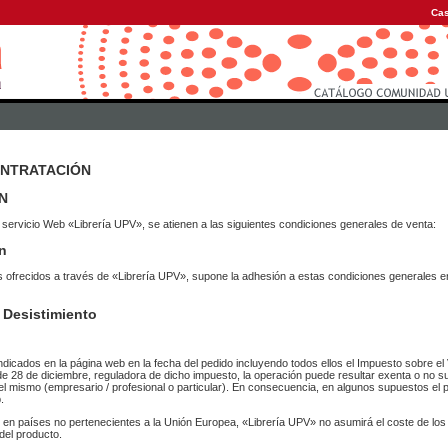
Cas
ONTRATACIÓN
N
 servicio Web «Librería UPV», se atienen a las siguientes condiciones generales de venta:
n
vicios ofrecidos a través de «Librería UPV», supone la adhesión a estas condiciones general
 Desistimiento
ndicados en la página web en la fecha del pedido incluyendo todos ellos el Impuesto sobre el 
de 28 de diciembre, reguladora de dicho impuesto, la operación puede resultar exenta o no su
el mismo (empresario / profesional o particular). En consecuencia, en algunos supuestos el p
.
r en países no pertenecientes a la Unión Europea, «Librería UPV» no asumirá el coste de lo
del producto.