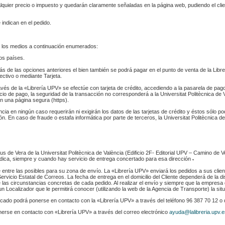
ualquier precio o impuesto y quedarán claramente señaladas en la página web, pudiendo el cl
 indican en el pedido.
 los medios a continuación enumerados:
los países.
s de las opciones anteriores el bien también se podrá pagar en el punto de venta de la Libr
fectivo o mediante Tarjeta.
ravés de la «Librería UPV» se efectúe con tarjeta de crédito, accediendo a la pasarela de pa
cio de pago, la seguridad de la transacción no corresponderá a la Universitat Politècnica de V
n una página segura (https).
ència en ningún caso requerirán ni exigirán los datos de las tarjetas de crédito y éstos sólo p
. En caso de fraude o estafa informática por parte de terceros, la Universitat Politècnica de
s de Vera de la Universitat Politècnica de València (Edificio 2F- Editorial UPV – Camino de V
 indica, siempre y cuando hay servicio de entrega concertado para esa dirección
.
e entre las posibles para su zona de envío. La «Librería UPV» enviará los pedidos a sus clie
rvicio Estatal de Correos. La fecha de entrega en el domicilio del Cliente dependerá de la di
 las circunstancias concretas de cada pedido. Al realizar el envío y siempre que la empresa 
n Localizador que le permitirá conocer (utilizando la web de la Agencia de Transporte) la sit
indicado podrá ponerse en contacto con la «Librería UPV» a través del teléfono 96 387 70 12 o
nerse en contacto con «Librería UPV» a través del correo electrónico
ayuda@lalibreria.upv.e