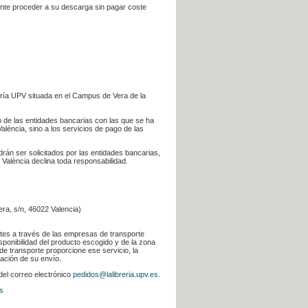
iente proceder a su descarga sin pagar coste
ería UPV situada en el Campus de Vera de la
go de las entidades bancarias con las que se ha
alència, sino a los servicios de pago de las
odrán ser solicitados por las entidades bancarias,
 València declina toda responsabilidad.
era, s/n, 46022 Valencia)
ntes a través de las empresas de transporte
sponibilidad del producto escogido y de la zona
de transporte proporcione ese servicio, la
uación de su envío.
 del correo electrónico
pedidos@lalibreria.upv.es
.
s