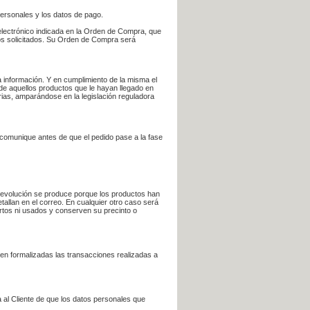
personales y los datos de pago.
electrónico indicada en la Orden de Compra, que
bros solicitados. Su Orden de Compra será
 información. Y en cumplimiento de la misma el
 de aquellos productos que le hayan llegado en
rias, amparándose en la legislación reguladora
e comunique antes de que el pedido pase a la fase
la devolución se produce porque los productos han
tallan en el correo. En cualquier otro caso será
ertos ni usados y conserven su precinto o
en formalizadas las transacciones realizadas a
 al Cliente de que los datos personales que