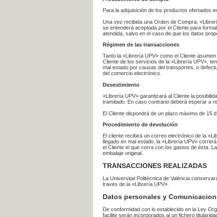
Para la adquisición de los productos ofertados e
Una vez recibida una Orden de Compra, «Librería
se entenderá aceptada por el Cliente para formal
atendida, salvo en el caso de que los datos prop
Régimen de las transacciones
Tanto la «Librería UPV» como el Cliente asumen 
Cliente de los servicios de la «Librería UPV», t
mal estado por causas del transportes, o defect
del comercio electrónico.
Desestimiento
«Librería UPV» garantizará al Cliente la posibil
tramitado
. En caso contrario deberá esperar a
El Cliente dispondrá de un plazo máximo de 15 dí
Procedimiento de devolución
El cliente recibirá un correo electrónico de la «
llegado en mal estado, la «Librería UPV» correrá
el Cliente el que corra con los gastos de ésta.
embalaje original.
TRANSACCIONES REALIZADAS
La Universitat Politècnica de València conserva
través de la «Librería UPV».
Datos personales y Comunicacion
De conformidad con lo establecido en la Ley Org
facilite serán incorporados al un fichero titularid