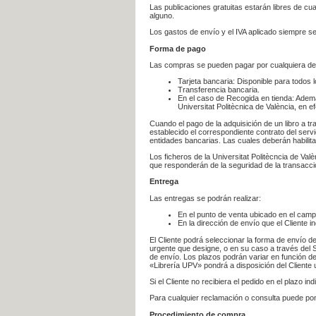
Las publicaciones gratuitas estarán libres de c
alguno.
Los gastos de envío y el IVA aplicado siempre se
Forma de pago
Las compras se pueden pagar por cualquiera de
Tarjeta bancaria: Disponible para todos 
Transferencia bancaria.
En el caso de Recogida en tienda: Ademá
Universitat Politècnica de València, en e
Cuando el pago de la adquisición de un libro a t
establecido el correspondiente contrato del servi
entidades bancarias. Las cuales deberán habilita
Los ficheros de la Universitat Politècncia de Val
que responderán de la seguridad de la transacción
Entrega
Las entregas se podrán realizar:
En el punto de venta ubicado en el campu
En la dirección de envío que el Cliente
El Cliente podrá seleccionar la forma de envío d
urgente que designe, o en su caso a través del Se
de envío. Los plazos podrán variar en función de
«Librería UPV» pondrá a disposición del Cliente u
Si el Cliente no recibiera el pedido en el plazo 
Para cualquier reclamación o consulta puede po
Procedimiento de compra