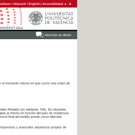
tellano
/
Valencià
/
English
|
Accesibilidad:
a
·
A
Atención al cliente
es en el momento mismo en que curse una orden de
Valor Añadido (en adelante, IVA). No obstante,
jeta al mismo en función del país de residencia
recio final del pedido puede verse alterado
s impuestos y aranceles aduaneros propios de