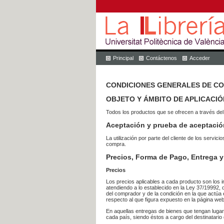
Principal
Contáctenos
Acceder
CONDICIONES GENERALES DE C
OBJETO Y ÁMBITO DE APLICACIÓ
Todos los productos que se ofrecen a través del
Aceptación y prueba de aceptació
La utilización por parte del cliente de los ser
compra.
Precios, Forma de Pago, Entrega y
Precios
Los precios aplicables a cada producto son los i
atendiendo a lo establecido en la Ley 37/19992, 
del comprador y de la condición en la que actúa 
respecto al que figura expuesto en la página web
En aquellas entregas de bienes que tengan luga
cada país, siendo éstos a cargo del destinatario 