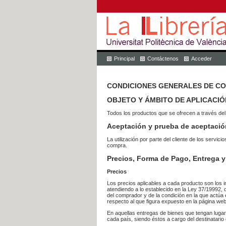
Principal
Contáctenos
Acceder
CONDICIONES GENERALES DE C
OBJETO Y ÁMBITO DE APLICACIÓ
Todos los productos que se ofrecen a través del
Aceptación y prueba de aceptació
La utilización por parte del cliente de los ser
compra.
Precios, Forma de Pago, Entrega y
Precios
Los precios aplicables a cada producto son los i
atendiendo a lo establecido en la Ley 37/19992, 
del comprador y de la condición en la que actúa 
respecto al que figura expuesto en la página web
En aquellas entregas de bienes que tengan luga
cada país, siendo éstos a cargo del destinatario 