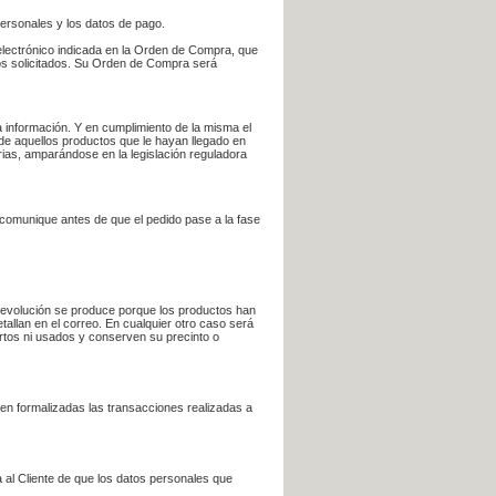
personales y los datos de pago.
electrónico indicada en la Orden de Compra, que
bros solicitados. Su Orden de Compra será
 información. Y en cumplimiento de la misma el
 de aquellos productos que le hayan llegado en
rias, amparándose en la legislación reguladora
e comunique antes de que el pedido pase a la fase
la devolución se produce porque los productos han
tallan en el correo. En cualquier otro caso será
ertos ni usados y conserven su precinto o
en formalizadas las transacciones realizadas a
 al Cliente de que los datos personales que