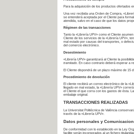
Para la adquisición de los productos ofertados e
Una vez recibida una Orden de Compra, «Librería
se entenderá aceptada por el Cliente para formal
atendida, salvo en el caso de que los datos prop
Régimen de las transacciones
Tanto la «Librería UPV» como el Cliente asumen 
Cliente de los servicios de la «Librería UPV», t
mal estado por causas del transportes, o defect
del comercio electrónico.
Desestimiento
«Librería UPV» garantizará al Cliente la posibil
tramitado
. En caso contrario deberá esperar a
El Cliente dispondrá de un plazo máximo de 15 dí
Procedimiento de devolución
El cliente recibirá un correo electrónico de la «
llegado en mal estado, la «Librería UPV» correrá
el Cliente el que corra con los gastos de ésta.
embalaje original.
TRANSACCIONES REALIZADAS
La Universitat Politècnica de València conserva
través de la «Librería UPV».
Datos personales y Comunicacion
De conformidad con lo establecido en la Ley Org
facilite serán incorporados al un fichero titularid