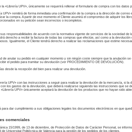
n la «Librería UPV», únicamente se requerirá rellenar el formulario de compra con los datos 
 UPV» remitirá de forma inmediata una confirmación de la compra a la dirección de correo 
izar la compra. A partir de ese momento el Cliente asumirá el compromiso de adquirir los li
orcionados en su petición sean incorrectos o incompletos.
sus responsabilidades de acuerdo con la normativa vigente de servicios de la sociedad de la
endrá derecho a recibir la factura de todas las compras que efectúe, así como a la devolución
uosos. Igualmente, el Cliente tendrá derecho a realizar las reclamaciones que estime necesa
idad de anular su pedido en cualquier momento y sin ningún coste siempre que la anulación s
 recibir el pedido para tramitar su devolución (ver PROCEDIMIENTO DE DEVOLUCIÓN).
as desde la recepción del bien para realizar una devolución.
Librería UPV» con las instrucciones a seguir para realizar la devolución de la mercancía, si 
 con los gastos de la devolución, que deberá realizarse siguiendo las instrucciones que se de
 La «Librería UPV» únicamente aceptará la devolución de los productos que no hayan sido abi
rá para dar cumplimiento a sus obligaciones legales los documentos electrónicos en que qued
es comerciales
ánica 15/1999, de 13 de diciembre, de Protección de Datos de Carácter Personal, se informa
ad de Universitat Politècnica de Valencia para la gestión de los pedidos de los clientes.