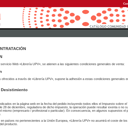
Cas
ONTRATACIÓN
N
 servicio Web «Librería UPV», se atienen a las siguientes condiciones generales de venta:
n
vicios ofrecidos a través de «Librería UPV», supone la adhesión a estas condiciones general
 Desistimiento
ndicados en la página web en la fecha del pedido incluyendo todos ellos el Impuesto sobre el 
de 28 de diciembre, reguladora de dicho impuesto, la operación puede resultar exenta o no su
el mismo (empresario / profesional o particular). En consecuencia, en algunos supuestos el p
.
r en países no pertenecientes a la Unión Europea, «Librería UPV» no asumirá el coste de lo
del producto.