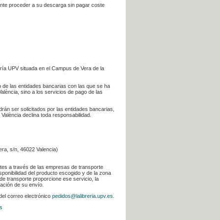
iente proceder a su descarga sin pagar coste
ería UPV situada en el Campus de Vera de la
go de las entidades bancarias con las que se ha
alència, sino a los servicios de pago de las
odrán ser solicitados por las entidades bancarias,
 València declina toda responsabilidad.
era, s/n, 46022 Valencia)
ntes a través de las empresas de transporte
sponibilidad del producto escogido y de la zona
de transporte proporcione ese servicio, la
uación de su envío.
 del correo electrónico
pedidos@lalibreria.upv.es
.
s