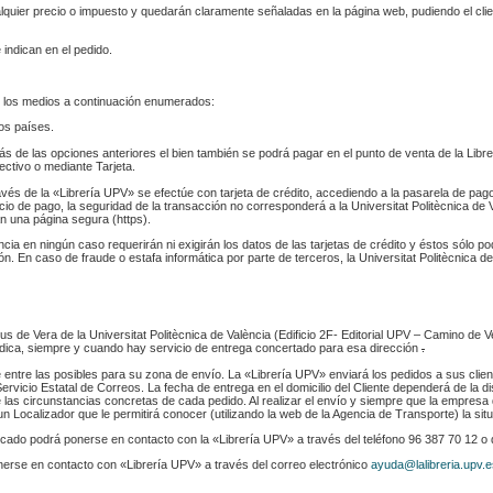
ualquier precio o impuesto y quedarán claramente señaladas en la página web, pudiendo el cl
 indican en el pedido.
 los medios a continuación enumerados:
los países.
s de las opciones anteriores el bien también se podrá pagar en el punto de venta de la Libr
fectivo o mediante Tarjeta.
ravés de la «Librería UPV» se efectúe con tarjeta de crédito, accediendo a la pasarela de pa
cio de pago, la seguridad de la transacción no corresponderá a la Universitat Politècnica de V
n una página segura (https).
ència en ningún caso requerirán ni exigirán los datos de las tarjetas de crédito y éstos sólo p
. En caso de fraude o estafa informática por parte de terceros, la Universitat Politècnica de
s de Vera de la Universitat Politècnica de València (Edificio 2F- Editorial UPV – Camino de V
 indica, siempre y cuando hay servicio de entrega concertado para esa dirección
.
e entre las posibles para su zona de envío. La «Librería UPV» enviará los pedidos a sus clie
rvicio Estatal de Correos. La fecha de entrega en el domicilio del Cliente dependerá de la di
 las circunstancias concretas de cada pedido. Al realizar el envío y siempre que la empresa 
n Localizador que le permitirá conocer (utilizando la web de la Agencia de Transporte) la sit
indicado podrá ponerse en contacto con la «Librería UPV» a través del teléfono 96 387 70 12 o
nerse en contacto con «Librería UPV» a través del correo electrónico
ayuda@lalibreria.upv.e