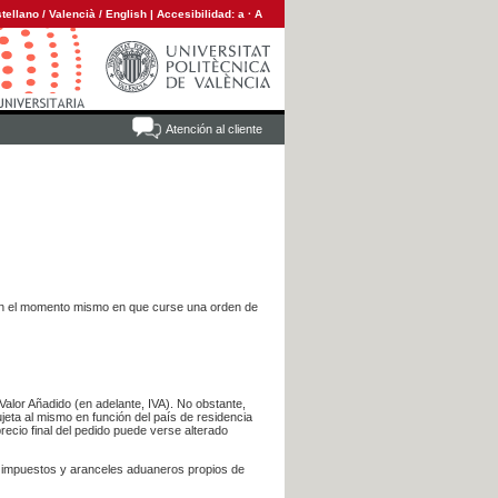
tellano
/
Valencià
/
English
|
Accesibilidad:
a
·
A
Atención al cliente
es en el momento mismo en que curse una orden de
Valor Añadido (en adelante, IVA). No obstante,
jeta al mismo en función del país de residencia
recio final del pedido puede verse alterado
s impuestos y aranceles aduaneros propios de