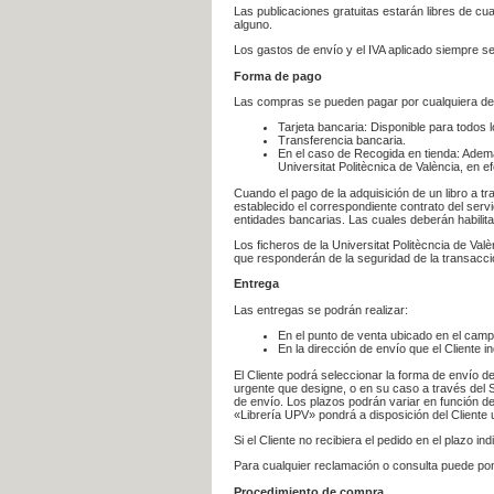
Las publicaciones gratuitas estarán libres de c
alguno.
Los gastos de envío y el IVA aplicado siempre se
Forma de pago
Las compras se pueden pagar por cualquiera de
Tarjeta bancaria: Disponible para todos 
Transferencia bancaria.
En el caso de Recogida en tienda: Ademá
Universitat Politècnica de València, en e
Cuando el pago de la adquisición de un libro a t
establecido el correspondiente contrato del servi
entidades bancarias. Las cuales deberán habilita
Los ficheros de la Universitat Politècncia de Val
que responderán de la seguridad de la transacción
Entrega
Las entregas se podrán realizar:
En el punto de venta ubicado en el campu
En la dirección de envío que el Cliente
El Cliente podrá seleccionar la forma de envío d
urgente que designe, o en su caso a través del Se
de envío. Los plazos podrán variar en función de
«Librería UPV» pondrá a disposición del Cliente u
Si el Cliente no recibiera el pedido en el plazo 
Para cualquier reclamación o consulta puede po
Procedimiento de compra