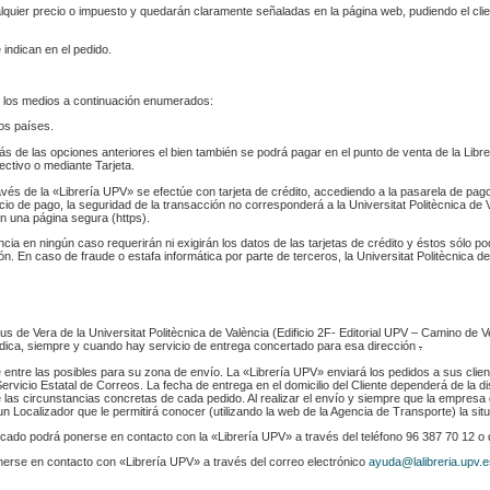
ualquier precio o impuesto y quedarán claramente señaladas en la página web, pudiendo el cl
 indican en el pedido.
 los medios a continuación enumerados:
los países.
s de las opciones anteriores el bien también se podrá pagar en el punto de venta de la Libr
fectivo o mediante Tarjeta.
ravés de la «Librería UPV» se efectúe con tarjeta de crédito, accediendo a la pasarela de pa
cio de pago, la seguridad de la transacción no corresponderá a la Universitat Politècnica de V
n una página segura (https).
ència en ningún caso requerirán ni exigirán los datos de las tarjetas de crédito y éstos sólo p
. En caso de fraude o estafa informática por parte de terceros, la Universitat Politècnica de
s de Vera de la Universitat Politècnica de València (Edificio 2F- Editorial UPV – Camino de V
 indica, siempre y cuando hay servicio de entrega concertado para esa dirección
.
e entre las posibles para su zona de envío. La «Librería UPV» enviará los pedidos a sus clie
rvicio Estatal de Correos. La fecha de entrega en el domicilio del Cliente dependerá de la di
 las circunstancias concretas de cada pedido. Al realizar el envío y siempre que la empresa 
n Localizador que le permitirá conocer (utilizando la web de la Agencia de Transporte) la sit
indicado podrá ponerse en contacto con la «Librería UPV» a través del teléfono 96 387 70 12 o
nerse en contacto con «Librería UPV» a través del correo electrónico
ayuda@lalibreria.upv.e