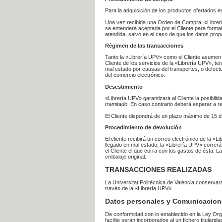
Para la adquisición de los productos ofertados e
Una vez recibida una Orden de Compra, «Librería
se entenderá aceptada por el Cliente para formal
atendida, salvo en el caso de que los datos prop
Régimen de las transacciones
Tanto la «Librería UPV» como el Cliente asumen 
Cliente de los servicios de la «Librería UPV», t
mal estado por causas del transportes, o defect
del comercio electrónico.
Desestimiento
«Librería UPV» garantizará al Cliente la posibil
tramitado
. En caso contrario deberá esperar a
El Cliente dispondrá de un plazo máximo de 15 dí
Procedimiento de devolución
El cliente recibirá un correo electrónico de la «
llegado en mal estado, la «Librería UPV» correrá
el Cliente el que corra con los gastos de ésta.
embalaje original.
TRANSACCIONES REALIZADAS
La Universitat Politècnica de València conserva
través de la «Librería UPV».
Datos personales y Comunicacion
De conformidad con lo establecido en la Ley Org
facilite serán incorporados al un fichero titularid