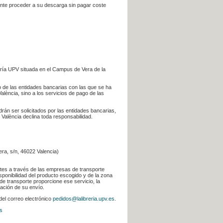
iente proceder a su descarga sin pagar coste
ería UPV situada en el Campus de Vera de la
go de las entidades bancarias con las que se ha
alència, sino a los servicios de pago de las
odrán ser solicitados por las entidades bancarias,
 València declina toda responsabilidad.
era, s/n, 46022 Valencia)
ntes a través de las empresas de transporte
sponibilidad del producto escogido y de la zona
de transporte proporcione ese servicio, la
uación de su envío.
 del correo electrónico
pedidos@lalibreria.upv.es
.
s