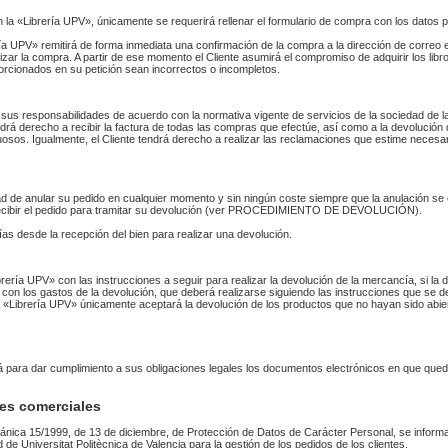
n la «Librería UPV», únicamente se requerirá rellenar el formulario de compra con los datos 
 UPV» remitirá de forma inmediata una confirmación de la compra a la dirección de correo 
izar la compra. A partir de ese momento el Cliente asumirá el compromiso de adquirir los li
orcionados en su petición sean incorrectos o incompletos.
sus responsabilidades de acuerdo con la normativa vigente de servicios de la sociedad de la
endrá derecho a recibir la factura de todas las compras que efectúe, así como a la devolución
uosos. Igualmente, el Cliente tendrá derecho a realizar las reclamaciones que estime necesa
idad de anular su pedido en cualquier momento y sin ningún coste siempre que la anulación s
 recibir el pedido para tramitar su devolución (ver PROCEDIMIENTO DE DEVOLUCIÓN).
as desde la recepción del bien para realizar una devolución.
Librería UPV» con las instrucciones a seguir para realizar la devolución de la mercancía, si 
 con los gastos de la devolución, que deberá realizarse siguiendo las instrucciones que se de
 La «Librería UPV» únicamente aceptará la devolución de los productos que no hayan sido abi
rá para dar cumplimiento a sus obligaciones legales los documentos electrónicos en que qued
es comerciales
ánica 15/1999, de 13 de diciembre, de Protección de Datos de Carácter Personal, se informa
ad de Universitat Politècnica de Valencia para la gestión de los pedidos de los clientes.