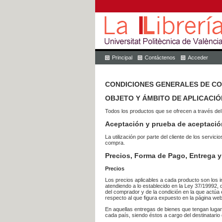
Principal
Contáctenos
Acceder
CONDICIONES GENERALES DE C
OBJETO Y ÁMBITO DE APLICACIÓ
Todos los productos que se ofrecen a través del
Aceptación y prueba de aceptació
La utilización por parte del cliente de los ser
compra.
Precios, Forma de Pago, Entrega y
Precios
Los precios aplicables a cada producto son los i
atendiendo a lo establecido en la Ley 37/19992, 
del comprador y de la condición en la que actúa 
respecto al que figura expuesto en la página web
En aquellas entregas de bienes que tengan luga
cada país, siendo éstos a cargo del destinatario 