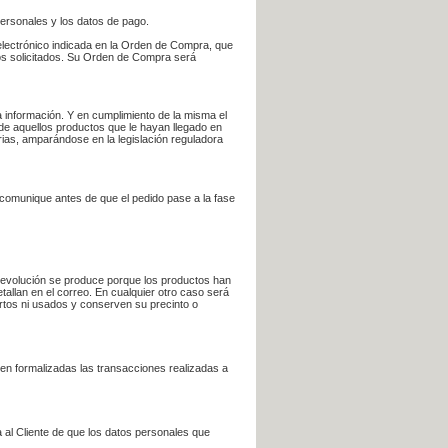
personales y los datos de pago.
electrónico indicada en la Orden de Compra, que
bros solicitados. Su Orden de Compra será
 información. Y en cumplimiento de la misma el
 de aquellos productos que le hayan llegado en
rias, amparándose en la legislación reguladora
e comunique antes de que el pedido pase a la fase
la devolución se produce porque los productos han
tallan en el correo. En cualquier otro caso será
ertos ni usados y conserven su precinto o
en formalizadas las transacciones realizadas a
 al Cliente de que los datos personales que