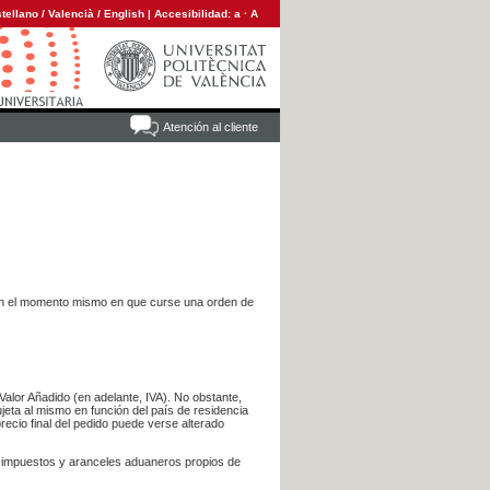
tellano
/
Valencià
/
English
|
Accesibilidad:
a
·
A
Atención al cliente
es en el momento mismo en que curse una orden de
Valor Añadido (en adelante, IVA). No obstante,
jeta al mismo en función del país de residencia
recio final del pedido puede verse alterado
s impuestos y aranceles aduaneros propios de