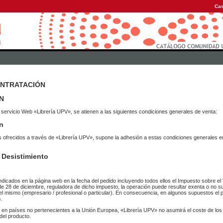
Cas
ONTRATACIÓN
N
 servicio Web «Librería UPV», se atienen a las siguientes condiciones generales de venta:
n
vicios ofrecidos a través de «Librería UPV», supone la adhesión a estas condiciones general
 Desistimiento
ndicados en la página web en la fecha del pedido incluyendo todos ellos el Impuesto sobre el 
de 28 de diciembre, reguladora de dicho impuesto, la operación puede resultar exenta o no su
el mismo (empresario / profesional o particular). En consecuencia, en algunos supuestos el p
.
r en países no pertenecientes a la Unión Europea, «Librería UPV» no asumirá el coste de lo
del producto.