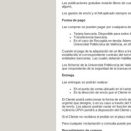
Las publicaciones gratuitas estarán libres de c
alguno.
Los gastos de envío y el IVA aplicado siempre se
Forma de pago
Las compras se pueden pagar por cualquiera de
Tarjeta bancaria: Disponible para todos 
Transferencia bancaria.
En el caso de Recogida en tienda: Ademá
Universitat Politècnica de València, en e
Cuando el pago de la adquisición de un libro a t
establecido el correspondiente contrato del servi
entidades bancarias. Las cuales deberán habilita
Los ficheros de la Universitat Politècncia de Val
que responderán de la seguridad de la transacción
Entrega
Las entregas se podrán realizar:
En el punto de venta ubicado en el campu
En la dirección de envío que el Cliente
El Cliente podrá seleccionar la forma de envío d
urgente que designe, o en su caso a través del Se
de envío. Los plazos podrán variar en función de
«Librería UPV» pondrá a disposición del Cliente u
Si el Cliente no recibiera el pedido en el plazo 
Para cualquier reclamación o consulta puede po
Procedimiento de compra