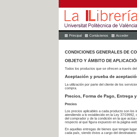
Principal
Contáctenos
Acceder
CONDICIONES GENERALES DE C
OBJETO Y ÁMBITO DE APLICACIÓ
Todos los productos que se ofrecen a través del
Aceptación y prueba de aceptació
La utilización por parte del cliente de los ser
compra.
Precios, Forma de Pago, Entrega y
Precios
Los precios aplicables a cada producto son los i
atendiendo a lo establecido en la Ley 37/19992, 
del comprador y de la condición en la que actúa 
respecto al que figura expuesto en la página web
En aquellas entregas de bienes que tengan luga
cada país, siendo éstos a cargo del destinatario 