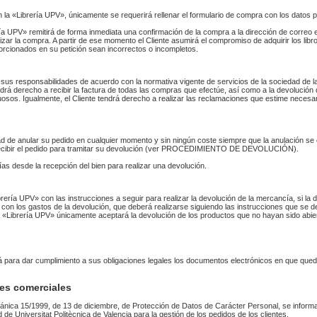
n la «Librería UPV», únicamente se requerirá rellenar el formulario de compra con los datos 
 UPV» remitirá de forma inmediata una confirmación de la compra a la dirección de correo 
izar la compra. A partir de ese momento el Cliente asumirá el compromiso de adquirir los li
orcionados en su petición sean incorrectos o incompletos.
sus responsabilidades de acuerdo con la normativa vigente de servicios de la sociedad de la
endrá derecho a recibir la factura de todas las compras que efectúe, así como a la devolución
uosos. Igualmente, el Cliente tendrá derecho a realizar las reclamaciones que estime necesa
idad de anular su pedido en cualquier momento y sin ningún coste siempre que la anulación s
 recibir el pedido para tramitar su devolución (ver PROCEDIMIENTO DE DEVOLUCIÓN).
as desde la recepción del bien para realizar una devolución.
Librería UPV» con las instrucciones a seguir para realizar la devolución de la mercancía, si 
 con los gastos de la devolución, que deberá realizarse siguiendo las instrucciones que se de
 La «Librería UPV» únicamente aceptará la devolución de los productos que no hayan sido abi
rá para dar cumplimiento a sus obligaciones legales los documentos electrónicos en que qued
es comerciales
ánica 15/1999, de 13 de diciembre, de Protección de Datos de Carácter Personal, se informa
ad de Universitat Politècnica de Valencia para la gestión de los pedidos de los clientes.