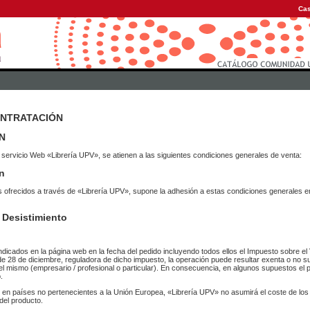
Cas
ONTRATACIÓN
N
 servicio Web «Librería UPV», se atienen a las siguientes condiciones generales de venta:
n
vicios ofrecidos a través de «Librería UPV», supone la adhesión a estas condiciones general
 Desistimiento
ndicados en la página web en la fecha del pedido incluyendo todos ellos el Impuesto sobre el 
de 28 de diciembre, reguladora de dicho impuesto, la operación puede resultar exenta o no su
el mismo (empresario / profesional o particular). En consecuencia, en algunos supuestos el p
.
r en países no pertenecientes a la Unión Europea, «Librería UPV» no asumirá el coste de lo
del producto.