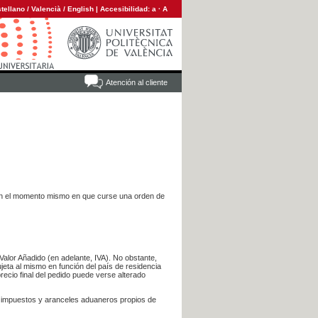
tellano
/
Valencià
/
English
|
Accesibilidad:
a
·
A
Atención al cliente
es en el momento mismo en que curse una orden de
Valor Añadido (en adelante, IVA). No obstante,
jeta al mismo en función del país de residencia
recio final del pedido puede verse alterado
s impuestos y aranceles aduaneros propios de