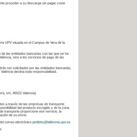
iente proceder a su descarga sin pagar coste
ería UPV situada en el Campus de Vera de la
go de las entidades bancarias con las que se ha
alència, sino a los servicios de pago de las
odrán ser solicitados por las entidades bancarias,
 València declina toda responsabilidad.
era, s/n, 46022 Valencia)
ntes a través de las empresas de transporte
sponibilidad del producto escogido y de la zona
de transporte proporcione ese servicio, la
uación de su envío.
 del correo electrónico
pedidos@lalibreria.upv.es
.
s