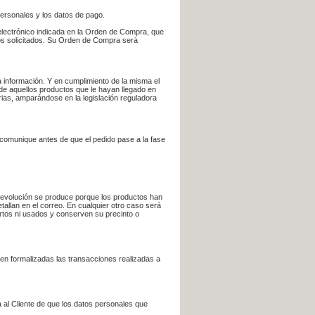
personales y los datos de pago.
electrónico indicada en la Orden de Compra, que
bros solicitados. Su Orden de Compra será
 información. Y en cumplimiento de la misma el
 de aquellos productos que le hayan llegado en
rias, amparándose en la legislación reguladora
e comunique antes de que el pedido pase a la fase
la devolución se produce porque los productos han
tallan en el correo. En cualquier otro caso será
ertos ni usados y conserven su precinto o
en formalizadas las transacciones realizadas a
 al Cliente de que los datos personales que