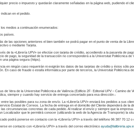
ualquier precio o impuesto y quedarán claramente señaladas en la página web, pudiendo el cl
 indican en el pedido.
 los medios a continuación enumerados:
los países.
s de las opciones anteriores el bien también se podrá pagar en el punto de venta de la Libr
fectivo o mediante Tarjeta.
ravés de la «Librería UPV» se efectúe con tarjeta de crédito, accediendo a la pasarela de pa
cio de pago, la seguridad de la transacción no corresponderá a la Universitat Politècnica de V
n una página segura (https).
ència en ningún caso requerirán ni exigirán los datos de las tarjetas de crédito y éstos sólo p
. En caso de fraude o estafa informática por parte de terceros, la Universitat Politècnica de
s de Vera de la Universitat Politècnica de València (Edificio 2F- Editorial UPV – Camino de V
 indica, siempre y cuando hay servicio de entrega concertado para esa dirección
.
e entre las posibles para su zona de envío. La «Librería UPV» enviará los pedidos a sus clie
rvicio Estatal de Correos. La fecha de entrega en el domicilio del Cliente dependerá de la di
 las circunstancias concretas de cada pedido. Al realizar el envío y siempre que la empresa 
n Localizador que le permitirá conocer (utilizando la web de la Agencia de Transporte) la sit
indicado podrá ponerse en contacto con la «Librería UPV» a través del teléfono 96 387 70 12 o
nerse en contacto con «Librería UPV» a través del correo electrónico
ayuda@lalibreria.upv.e