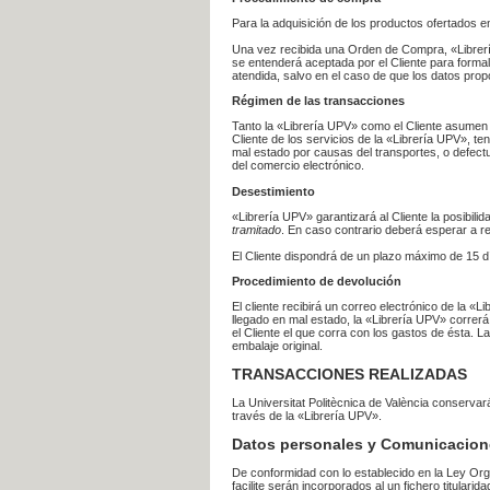
Para la adquisición de los productos ofertados e
Una vez recibida una Orden de Compra, «Librería
se entenderá aceptada por el Cliente para formal
atendida, salvo en el caso de que los datos prop
Régimen de las transacciones
Tanto la «Librería UPV» como el Cliente asumen 
Cliente de los servicios de la «Librería UPV», t
mal estado por causas del transportes, o defect
del comercio electrónico.
Desestimiento
«Librería UPV» garantizará al Cliente la posibil
tramitado
. En caso contrario deberá esperar a
El Cliente dispondrá de un plazo máximo de 15 dí
Procedimiento de devolución
El cliente recibirá un correo electrónico de la «
llegado en mal estado, la «Librería UPV» correrá
el Cliente el que corra con los gastos de ésta.
embalaje original.
TRANSACCIONES REALIZADAS
La Universitat Politècnica de València conserva
través de la «Librería UPV».
Datos personales y Comunicacion
De conformidad con lo establecido en la Ley Org
facilite serán incorporados al un fichero titularid