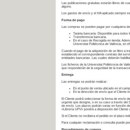
Las publicaciones gratuitas estarán libres de c
alguno.
Los gastos de envío y el IVA aplicado siempre se
Forma de pago
Las compras se pueden pagar por cualquiera de
Tarjeta bancaria: Disponible para todos 
Transferencia bancaria.
En el caso de Recogida en tienda: Ademá
Universitat Politècnica de València, en e
Cuando el pago de la adquisición de un libro a t
establecido el correspondiente contrato del servi
entidades bancarias. Las cuales deberán habilita
Los ficheros de la Universitat Politècncia de Val
que responderán de la seguridad de la transacción
Entrega
Las entregas se podrán realizar:
En el punto de venta ubicado en el campu
En la dirección de envío que el Cliente
El Cliente podrá seleccionar la forma de envío d
urgente que designe, o en su caso a través del Se
de envío. Los plazos podrán variar en función de
«Librería UPV» pondrá a disposición del Cliente u
Si el Cliente no recibiera el pedido en el plazo 
Para cualquier reclamación o consulta puede po
Procedimiento de compra