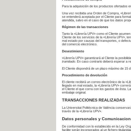
Para la adquisición de los productos ofertados e
Una vez recibida una Orden de Compra, «Librería
se entenderá aceptada por el Cliente para formal
atendida, salvo en el caso de que los datos prop
Régimen de las transacciones
Tanto la «Librería UPV» como el Cliente asumen 
Cliente de los servicios de la «Librería UPV», t
mal estado por causas del transportes, o defect
del comercio electrónico.
Desestimiento
«Librería UPV» garantizará al Cliente la posibil
tramitado
. En caso contrario deberá esperar a
El Cliente dispondrá de un plazo máximo de 15 dí
Procedimiento de devolución
El cliente recibirá un correo electrónico de la «
llegado en mal estado, la «Librería UPV» correrá
el Cliente el que corra con los gastos de ésta.
embalaje original.
TRANSACCIONES REALIZADAS
La Universitat Politècnica de València conserva
través de la «Librería UPV».
Datos personales y Comunicacion
De conformidad con lo establecido en la Ley Org
facilite serán incorporados al un fichero titularid