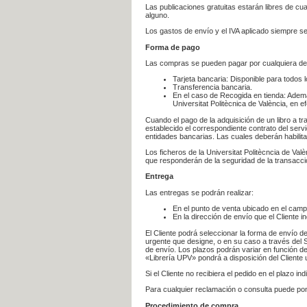
Las publicaciones gratuitas estarán libres de c
alguno.
Los gastos de envío y el IVA aplicado siempre se
Forma de pago
Las compras se pueden pagar por cualquiera de
Tarjeta bancaria: Disponible para todos 
Transferencia bancaria.
En el caso de Recogida en tienda: Ademá
Universitat Politècnica de València, en e
Cuando el pago de la adquisición de un libro a t
establecido el correspondiente contrato del servi
entidades bancarias. Las cuales deberán habilita
Los ficheros de la Universitat Politècncia de Val
que responderán de la seguridad de la transacción
Entrega
Las entregas se podrán realizar:
En el punto de venta ubicado en el campu
En la dirección de envío que el Cliente
El Cliente podrá seleccionar la forma de envío d
urgente que designe, o en su caso a través del Se
de envío. Los plazos podrán variar en función de
«Librería UPV» pondrá a disposición del Cliente u
Si el Cliente no recibiera el pedido en el plazo 
Para cualquier reclamación o consulta puede po
Procedimiento de compra