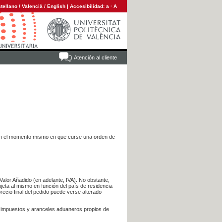
tellano
/
Valencià
/
English
|
Accesibilidad:
a
·
A
Atención al cliente
es en el momento mismo en que curse una orden de
Valor Añadido (en adelante, IVA). No obstante,
jeta al mismo en función del país de residencia
recio final del pedido puede verse alterado
s impuestos y aranceles aduaneros propios de