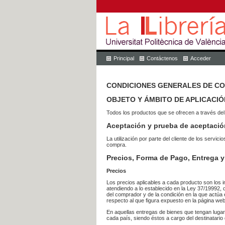
Principal
Contáctenos
Acceder
CONDICIONES GENERALES DE C
OBJETO Y ÁMBITO DE APLICACIÓ
Todos los productos que se ofrecen a través del
Aceptación y prueba de aceptació
La utilización por parte del cliente de los ser
compra.
Precios, Forma de Pago, Entrega y
Precios
Los precios aplicables a cada producto son los i
atendiendo a lo establecido en la Ley 37/19992, 
del comprador y de la condición en la que actúa 
respecto al que figura expuesto en la página web
En aquellas entregas de bienes que tengan luga
cada país, siendo éstos a cargo del destinatario 