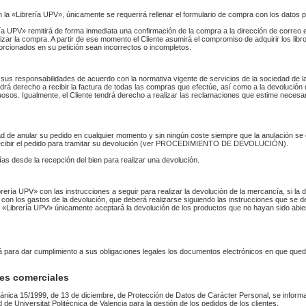
n la «Librería UPV», únicamente se requerirá rellenar el formulario de compra con los datos 
 UPV» remitirá de forma inmediata una confirmación de la compra a la dirección de correo 
izar la compra. A partir de ese momento el Cliente asumirá el compromiso de adquirir los li
orcionados en su petición sean incorrectos o incompletos.
sus responsabilidades de acuerdo con la normativa vigente de servicios de la sociedad de la
endrá derecho a recibir la factura de todas las compras que efectúe, así como a la devolución
uosos. Igualmente, el Cliente tendrá derecho a realizar las reclamaciones que estime necesa
idad de anular su pedido en cualquier momento y sin ningún coste siempre que la anulación s
 recibir el pedido para tramitar su devolución (ver PROCEDIMIENTO DE DEVOLUCIÓN).
as desde la recepción del bien para realizar una devolución.
Librería UPV» con las instrucciones a seguir para realizar la devolución de la mercancía, si 
 con los gastos de la devolución, que deberá realizarse siguiendo las instrucciones que se de
 La «Librería UPV» únicamente aceptará la devolución de los productos que no hayan sido abi
rá para dar cumplimiento a sus obligaciones legales los documentos electrónicos en que qued
es comerciales
ánica 15/1999, de 13 de diciembre, de Protección de Datos de Carácter Personal, se informa
ad de Universitat Politècnica de Valencia para la gestión de los pedidos de los clientes.