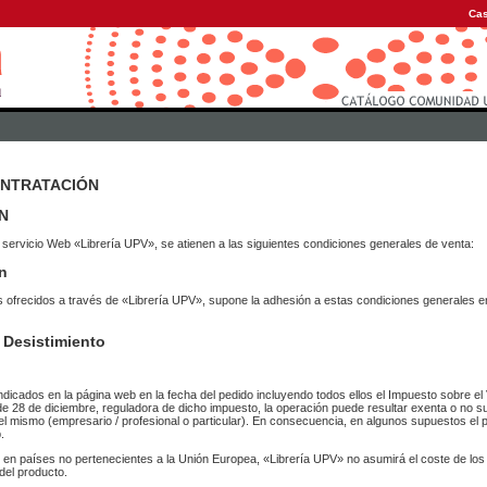
Cas
ONTRATACIÓN
N
 servicio Web «Librería UPV», se atienen a las siguientes condiciones generales de venta:
n
vicios ofrecidos a través de «Librería UPV», supone la adhesión a estas condiciones general
 Desistimiento
ndicados en la página web en la fecha del pedido incluyendo todos ellos el Impuesto sobre el 
de 28 de diciembre, reguladora de dicho impuesto, la operación puede resultar exenta o no su
el mismo (empresario / profesional o particular). En consecuencia, en algunos supuestos el p
.
r en países no pertenecientes a la Unión Europea, «Librería UPV» no asumirá el coste de lo
del producto.