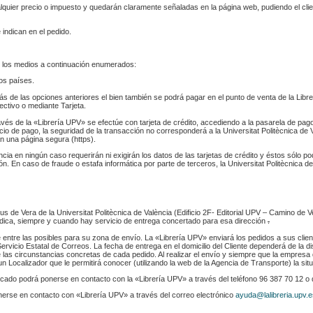
ualquier precio o impuesto y quedarán claramente señaladas en la página web, pudiendo el cl
 indican en el pedido.
 los medios a continuación enumerados:
los países.
s de las opciones anteriores el bien también se podrá pagar en el punto de venta de la Libr
fectivo o mediante Tarjeta.
ravés de la «Librería UPV» se efectúe con tarjeta de crédito, accediendo a la pasarela de pa
cio de pago, la seguridad de la transacción no corresponderá a la Universitat Politècnica de V
n una página segura (https).
ència en ningún caso requerirán ni exigirán los datos de las tarjetas de crédito y éstos sólo p
. En caso de fraude o estafa informática por parte de terceros, la Universitat Politècnica de
s de Vera de la Universitat Politècnica de València (Edificio 2F- Editorial UPV – Camino de V
 indica, siempre y cuando hay servicio de entrega concertado para esa dirección
.
e entre las posibles para su zona de envío. La «Librería UPV» enviará los pedidos a sus clie
rvicio Estatal de Correos. La fecha de entrega en el domicilio del Cliente dependerá de la di
 las circunstancias concretas de cada pedido. Al realizar el envío y siempre que la empresa 
n Localizador que le permitirá conocer (utilizando la web de la Agencia de Transporte) la sit
indicado podrá ponerse en contacto con la «Librería UPV» a través del teléfono 96 387 70 12 o
nerse en contacto con «Librería UPV» a través del correo electrónico
ayuda@lalibreria.upv.e