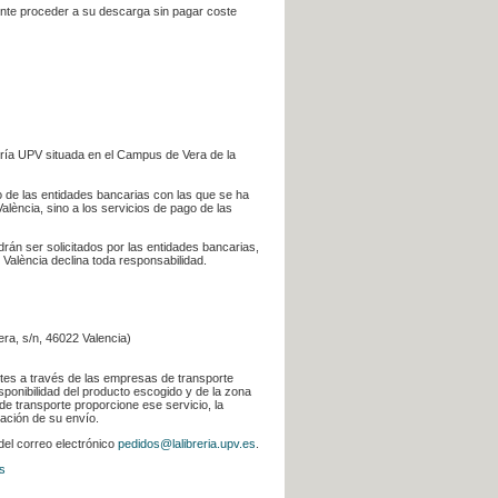
iente proceder a su descarga sin pagar coste
ería UPV situada en el Campus de Vera de la
go de las entidades bancarias con las que se ha
alència, sino a los servicios de pago de las
odrán ser solicitados por las entidades bancarias,
 València declina toda responsabilidad.
era, s/n, 46022 Valencia)
ntes a través de las empresas de transporte
sponibilidad del producto escogido y de la zona
de transporte proporcione ese servicio, la
uación de su envío.
 del correo electrónico
pedidos@lalibreria.upv.es
.
s