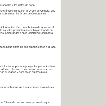
personales y los datos de pago.
electrónico indicada en la Orden de Compra, que
bros solicitados. Su Orden de Compra será
 información. Y en cumplimiento de la misma el
 de aquellos productos que le hayan llegado en
rias, amparándose en la legislación reguladora
e comunique antes de que el pedido pase a la fase
la devolución se produce porque los productos han
tallan en el correo. En cualquier otro caso será
ertos ni usados y conserven su precinto o
en formalizadas las transacciones realizadas a
 al Cliente de que los datos personales que