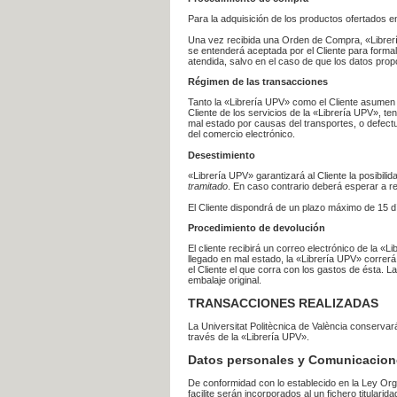
Para la adquisición de los productos ofertados e
Una vez recibida una Orden de Compra, «Librería
se entenderá aceptada por el Cliente para formal
atendida, salvo en el caso de que los datos prop
Régimen de las transacciones
Tanto la «Librería UPV» como el Cliente asumen 
Cliente de los servicios de la «Librería UPV», t
mal estado por causas del transportes, o defect
del comercio electrónico.
Desestimiento
«Librería UPV» garantizará al Cliente la posibil
tramitado
. En caso contrario deberá esperar a
El Cliente dispondrá de un plazo máximo de 15 dí
Procedimiento de devolución
El cliente recibirá un correo electrónico de la «
llegado en mal estado, la «Librería UPV» correrá
el Cliente el que corra con los gastos de ésta.
embalaje original.
TRANSACCIONES REALIZADAS
La Universitat Politècnica de València conserva
través de la «Librería UPV».
Datos personales y Comunicacion
De conformidad con lo establecido en la Ley Org
facilite serán incorporados al un fichero titularid