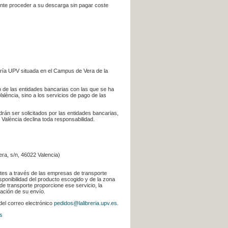
iente proceder a su descarga sin pagar coste
ería UPV situada en el Campus de Vera de la
go de las entidades bancarias con las que se ha
alència, sino a los servicios de pago de las
odrán ser solicitados por las entidades bancarias,
 València declina toda responsabilidad.
era, s/n, 46022 Valencia)
ntes a través de las empresas de transporte
sponibilidad del producto escogido y de la zona
de transporte proporcione ese servicio, la
uación de su envío.
 del correo electrónico
pedidos@lalibreria.upv.es
.
s