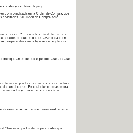
personales y los datos de pago.
electrónico indicada en la Orden de Compra, que
bros solicitados. Su Orden de Compra será
 información. Y en cumplimiento de la misma el
 de aquellos productos que le hayan llegado en
rias, amparándose en la legislación reguladora
e comunique antes de que el pedido pase a la fase
la devolución se produce porque los productos han
tallan en el correo. En cualquier otro caso será
ertos ni usados y conserven su precinto o
en formalizadas las transacciones realizadas a
 al Cliente de que los datos personales que