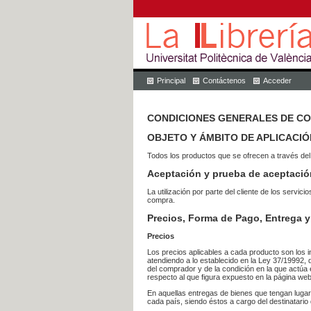
Principal
Contáctenos
Acceder
CONDICIONES GENERALES DE C
OBJETO Y ÁMBITO DE APLICACIÓ
Todos los productos que se ofrecen a través del
Aceptación y prueba de aceptació
La utilización por parte del cliente de los ser
compra.
Precios, Forma de Pago, Entrega y
Precios
Los precios aplicables a cada producto son los i
atendiendo a lo establecido en la Ley 37/19992, 
del comprador y de la condición en la que actúa 
respecto al que figura expuesto en la página web
En aquellas entregas de bienes que tengan luga
cada país, siendo éstos a cargo del destinatario 