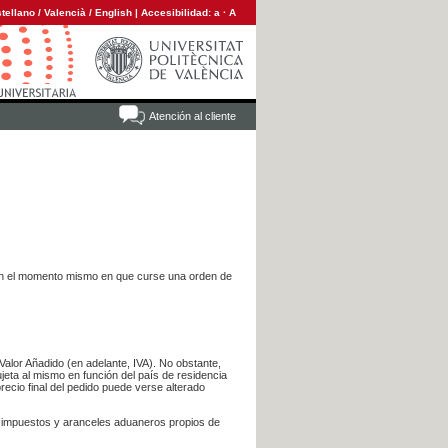
tellano
/
Valencià
/
English
|
Accesibilidad:
a
·
A
Atención al cliente
es en el momento mismo en que curse una orden de
Valor Añadido (en adelante, IVA). No obstante,
jeta al mismo en función del país de residencia
recio final del pedido puede verse alterado
s impuestos y aranceles aduaneros propios de