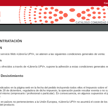
Cas
ONTRATACIÓN
N
 servicio Web «Librería UPV», se atienen a las siguientes condiciones generales de venta:
n
vicios ofrecidos a través de «Librería UPV», supone la adhesión a estas condiciones general
 Desistimiento
ndicados en la página web en la fecha del pedido incluyendo todos ellos el Impuesto sobre el 
de 28 de diciembre, reguladora de dicho impuesto, la operación puede resultar exenta o no su
el mismo (empresario / profesional o particular). En consecuencia, en algunos supuestos el p
.
r en países no pertenecientes a la Unión Europea, «Librería UPV» no asumirá el coste de lo
del producto.