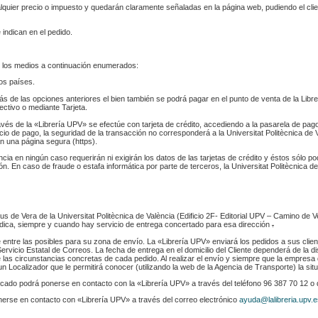
ualquier precio o impuesto y quedarán claramente señaladas en la página web, pudiendo el cl
 indican en el pedido.
 los medios a continuación enumerados:
los países.
s de las opciones anteriores el bien también se podrá pagar en el punto de venta de la Libr
fectivo o mediante Tarjeta.
ravés de la «Librería UPV» se efectúe con tarjeta de crédito, accediendo a la pasarela de pa
cio de pago, la seguridad de la transacción no corresponderá a la Universitat Politècnica de V
n una página segura (https).
ència en ningún caso requerirán ni exigirán los datos de las tarjetas de crédito y éstos sólo p
. En caso de fraude o estafa informática por parte de terceros, la Universitat Politècnica de
s de Vera de la Universitat Politècnica de València (Edificio 2F- Editorial UPV – Camino de V
 indica, siempre y cuando hay servicio de entrega concertado para esa dirección
.
e entre las posibles para su zona de envío. La «Librería UPV» enviará los pedidos a sus clie
rvicio Estatal de Correos. La fecha de entrega en el domicilio del Cliente dependerá de la di
 las circunstancias concretas de cada pedido. Al realizar el envío y siempre que la empresa 
n Localizador que le permitirá conocer (utilizando la web de la Agencia de Transporte) la sit
indicado podrá ponerse en contacto con la «Librería UPV» a través del teléfono 96 387 70 12 o
nerse en contacto con «Librería UPV» a través del correo electrónico
ayuda@lalibreria.upv.e