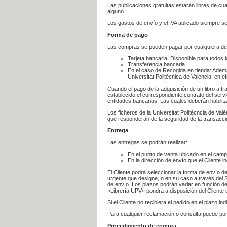
Las publicaciones gratuitas estarán libres de c
alguno.
Los gastos de envío y el IVA aplicado siempre se
Forma de pago
Las compras se pueden pagar por cualquiera de
Tarjeta bancaria: Disponible para todos 
Transferencia bancaria.
En el caso de Recogida en tienda: Ademá
Universitat Politècnica de València, en e
Cuando el pago de la adquisición de un libro a t
establecido el correspondiente contrato del servi
entidades bancarias. Las cuales deberán habilita
Los ficheros de la Universitat Politècncia de Val
que responderán de la seguridad de la transacción
Entrega
Las entregas se podrán realizar:
En el punto de venta ubicado en el campu
En la dirección de envío que el Cliente
El Cliente podrá seleccionar la forma de envío d
urgente que designe, o en su caso a través del Se
de envío. Los plazos podrán variar en función de
«Librería UPV» pondrá a disposición del Cliente u
Si el Cliente no recibiera el pedido en el plazo 
Para cualquier reclamación o consulta puede po
Procedimiento de compra