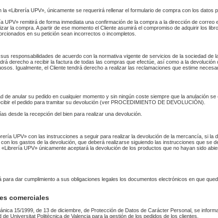
n la «Librería UPV», únicamente se requerirá rellenar el formulario de compra con los datos 
 UPV» remitirá de forma inmediata una confirmación de la compra a la dirección de correo 
izar la compra. A partir de ese momento el Cliente asumirá el compromiso de adquirir los li
orcionados en su petición sean incorrectos o incompletos.
sus responsabilidades de acuerdo con la normativa vigente de servicios de la sociedad de la
endrá derecho a recibir la factura de todas las compras que efectúe, así como a la devolución
uosos. Igualmente, el Cliente tendrá derecho a realizar las reclamaciones que estime necesa
idad de anular su pedido en cualquier momento y sin ningún coste siempre que la anulación s
 recibir el pedido para tramitar su devolución (ver PROCEDIMIENTO DE DEVOLUCIÓN).
as desde la recepción del bien para realizar una devolución.
Librería UPV» con las instrucciones a seguir para realizar la devolución de la mercancía, si 
 con los gastos de la devolución, que deberá realizarse siguiendo las instrucciones que se de
 La «Librería UPV» únicamente aceptará la devolución de los productos que no hayan sido abi
rá para dar cumplimiento a sus obligaciones legales los documentos electrónicos en que qued
es comerciales
ánica 15/1999, de 13 de diciembre, de Protección de Datos de Carácter Personal, se informa
ad de Universitat Politècnica de Valencia para la gestión de los pedidos de los clientes.