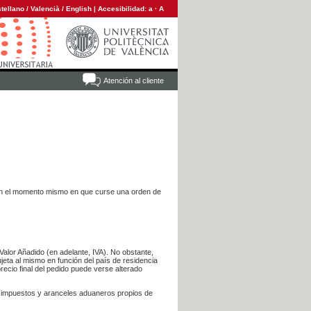
tellano
/
Valencià
/
English
|
Accesibilidad:
a
·
A
Atención al cliente
es en el momento mismo en que curse una orden de
Valor Añadido (en adelante, IVA). No obstante,
jeta al mismo en función del país de residencia
recio final del pedido puede verse alterado
s impuestos y aranceles aduaneros propios de