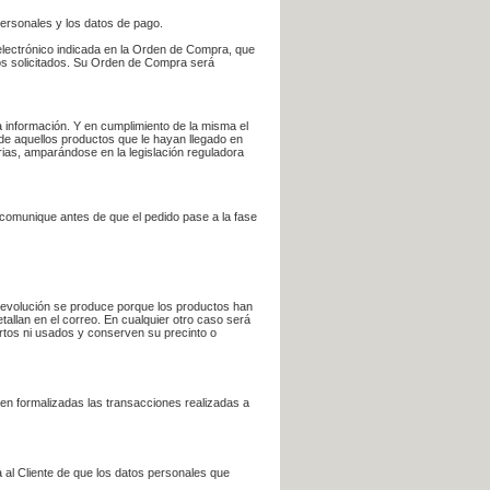
personales y los datos de pago.
electrónico indicada en la Orden de Compra, que
bros solicitados. Su Orden de Compra será
 información. Y en cumplimiento de la misma el
 de aquellos productos que le hayan llegado en
rias, amparándose en la legislación reguladora
e comunique antes de que el pedido pase a la fase
la devolución se produce porque los productos han
tallan en el correo. En cualquier otro caso será
ertos ni usados y conserven su precinto o
en formalizadas las transacciones realizadas a
 al Cliente de que los datos personales que