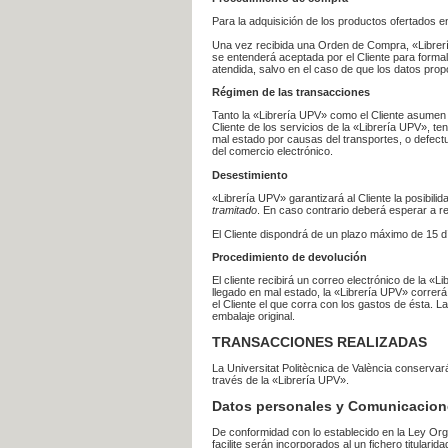
Para la adquisición de los productos ofertados e
Una vez recibida una Orden de Compra, «Librería
se entenderá aceptada por el Cliente para formal
atendida, salvo en el caso de que los datos prop
Régimen de las transacciones
Tanto la «Librería UPV» como el Cliente asumen 
Cliente de los servicios de la «Librería UPV», t
mal estado por causas del transportes, o defect
del comercio electrónico.
Desestimiento
«Librería UPV» garantizará al Cliente la posibil
tramitado
. En caso contrario deberá esperar a
El Cliente dispondrá de un plazo máximo de 15 dí
Procedimiento de devolución
El cliente recibirá un correo electrónico de la «
llegado en mal estado, la «Librería UPV» correrá
el Cliente el que corra con los gastos de ésta.
embalaje original.
TRANSACCIONES REALIZADAS
La Universitat Politècnica de València conserva
través de la «Librería UPV».
Datos personales y Comunicacion
De conformidad con lo establecido en la Ley Org
facilite serán incorporados al un fichero titularid