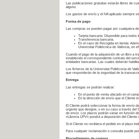
Las publicaciones gratuitas estarán libres de c
alguno.
Los gastos de envío y el IVA aplicado siempre se
Forma de pago
Las compras se pueden pagar por cualquiera de
Tarjeta bancaria: Disponible para todos 
Transferencia bancaria.
En el caso de Recogida en tienda: Ademá
Universitat Politècnica de València, en e
Cuando el pago de la adquisición de un libro a t
establecido el correspondiente contrato del servi
entidades bancarias. Las cuales deberán habilita
Los ficheros de la Universitat Politècncia de Val
que responderán de la seguridad de la transacción
Entrega
Las entregas se podrán realizar:
En el punto de venta ubicado en el campu
En la dirección de envío que el Cliente
El Cliente podrá seleccionar la forma de envío d
urgente que designe, o en su caso a través del Se
de envío. Los plazos podrán variar en función de
«Librería UPV» pondrá a disposición del Cliente u
Si el Cliente no recibiera el pedido en el plazo 
Para cualquier reclamación o consulta puede po
Procedimiento de compra