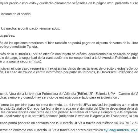
ualquier precio o impuesto y quedarán claramente señaladas en la página web, pudiendo el cl
 indican en el pedido.
 los medios a continuación enumerados:
los países.
s de las opciones anteriores el bien también se podrá pagar en el punto de venta de la Libr
fectivo o mediante Tarjeta.
ravés de la «Librería UPV» se efectúe con tarjeta de crédito, accediendo a la pasarela de pa
cio de pago, la seguridad de la transacción no corresponderá a la Universitat Politècnica de V
n una página segura (https).
ència en ningún caso requerirán ni exigirán los datos de las tarjetas de crédito y éstos sólo p
. En caso de fraude o estafa informática por parte de terceros, la Universitat Politècnica de
s de Vera de la Universitat Politècnica de València (Edificio 2F- Editorial UPV – Camino de V
 indica, siempre y cuando hay servicio de entrega concertado para esa dirección
.
e entre las posibles para su zona de envío. La «Librería UPV» enviará los pedidos a sus clie
rvicio Estatal de Correos. La fecha de entrega en el domicilio del Cliente dependerá de la di
 las circunstancias concretas de cada pedido. Al realizar el envío y siempre que la empresa 
n Localizador que le permitirá conocer (utilizando la web de la Agencia de Transporte) la sit
indicado podrá ponerse en contacto con la «Librería UPV» a través del teléfono 96 387 70 12 o
nerse en contacto con «Librería UPV» a través del correo electrónico
ayuda@lalibreria.upv.e