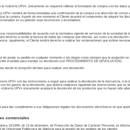
n la «Librería UPV», únicamente se requerirá rellenar el formulario de compra con los datos 
 UPV» remitirá de forma inmediata una confirmación de la compra a la dirección de correo 
izar la compra. A partir de ese momento el Cliente asumirá el compromiso de adquirir los li
orcionados en su petición sean incorrectos o incompletos.
sus responsabilidades de acuerdo con la normativa vigente de servicios de la sociedad de la
endrá derecho a recibir la factura de todas las compras que efectúe, así como a la devolución
uosos. Igualmente, el Cliente tendrá derecho a realizar las reclamaciones que estime necesa
idad de anular su pedido en cualquier momento y sin ningún coste siempre que la anulación s
 recibir el pedido para tramitar su devolución (ver PROCEDIMIENTO DE DEVOLUCIÓN).
as desde la recepción del bien para realizar una devolución.
Librería UPV» con las instrucciones a seguir para realizar la devolución de la mercancía, si 
 con los gastos de la devolución, que deberá realizarse siguiendo las instrucciones que se de
 La «Librería UPV» únicamente aceptará la devolución de los productos que no hayan sido abi
rá para dar cumplimiento a sus obligaciones legales los documentos electrónicos en que qued
es comerciales
ánica 15/1999, de 13 de diciembre, de Protección de Datos de Carácter Personal, se informa
ad de Universitat Politècnica de Valencia para la gestión de los pedidos de los clientes.