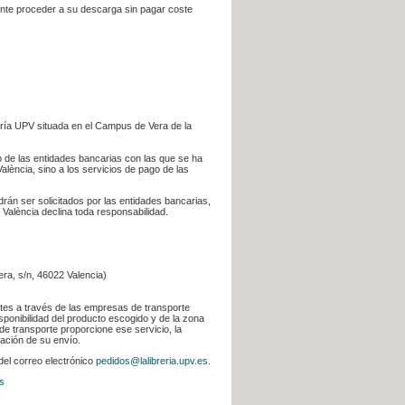
iente proceder a su descarga sin pagar coste
ería UPV situada en el Campus de Vera de la
go de las entidades bancarias con las que se ha
alència, sino a los servicios de pago de las
odrán ser solicitados por las entidades bancarias,
 València declina toda responsabilidad.
era, s/n, 46022 Valencia)
ntes a través de las empresas de transporte
sponibilidad del producto escogido y de la zona
de transporte proporcione ese servicio, la
uación de su envío.
 del correo electrónico
pedidos@lalibreria.upv.es
.
s