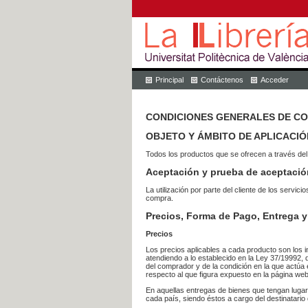
Principal
Contáctenos
Acceder
CONDICIONES GENERALES DE C
OBJETO Y ÁMBITO DE APLICACIÓ
Todos los productos que se ofrecen a través del
Aceptación y prueba de aceptació
La utilización por parte del cliente de los ser
compra.
Precios, Forma de Pago, Entrega y
Precios
Los precios aplicables a cada producto son los i
atendiendo a lo establecido en la Ley 37/19992, 
del comprador y de la condición en la que actúa 
respecto al que figura expuesto en la página web
En aquellas entregas de bienes que tengan luga
cada país, siendo éstos a cargo del destinatario 