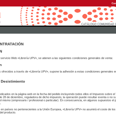
Cas
ONTRATACIÓN
N
 servicio Web «Librería UPV», se atienen a las siguientes condiciones generales de venta:
n
vicios ofrecidos a través de «Librería UPV», supone la adhesión a estas condiciones general
 Desistimiento
ndicados en la página web en la fecha del pedido incluyendo todos ellos el Impuesto sobre el 
de 28 de diciembre, reguladora de dicho impuesto, la operación puede resultar exenta o no su
el mismo (empresario / profesional o particular). En consecuencia, en algunos supuestos el p
.
r en países no pertenecientes a la Unión Europea, «Librería UPV» no asumirá el coste de lo
del producto.