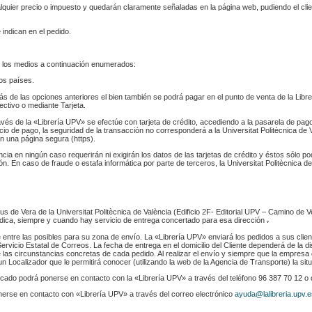
ualquier precio o impuesto y quedarán claramente señaladas en la página web, pudiendo el cl
 indican en el pedido.
 los medios a continuación enumerados:
los países.
s de las opciones anteriores el bien también se podrá pagar en el punto de venta de la Libr
fectivo o mediante Tarjeta.
ravés de la «Librería UPV» se efectúe con tarjeta de crédito, accediendo a la pasarela de pa
cio de pago, la seguridad de la transacción no corresponderá a la Universitat Politècnica de V
n una página segura (https).
ència en ningún caso requerirán ni exigirán los datos de las tarjetas de crédito y éstos sólo p
. En caso de fraude o estafa informática por parte de terceros, la Universitat Politècnica de
s de Vera de la Universitat Politècnica de València (Edificio 2F- Editorial UPV – Camino de V
 indica, siempre y cuando hay servicio de entrega concertado para esa dirección
.
e entre las posibles para su zona de envío. La «Librería UPV» enviará los pedidos a sus clie
rvicio Estatal de Correos. La fecha de entrega en el domicilio del Cliente dependerá de la di
 las circunstancias concretas de cada pedido. Al realizar el envío y siempre que la empresa 
n Localizador que le permitirá conocer (utilizando la web de la Agencia de Transporte) la sit
indicado podrá ponerse en contacto con la «Librería UPV» a través del teléfono 96 387 70 12 o
nerse en contacto con «Librería UPV» a través del correo electrónico
ayuda@lalibreria.upv.e