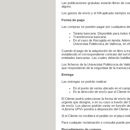
Las publicaciones gratuitas estarán libres de c
alguno.
Los gastos de envío y el IVA aplicado siempre se
Forma de pago
Las compras se pueden pagar por cualquiera de
Tarjeta bancaria: Disponible para todos 
Transferencia bancaria.
En el caso de Recogida en tienda: Ademá
Universitat Politècnica de València, en e
Cuando el pago de la adquisición de un libro a t
establecido el correspondiente contrato del servi
entidades bancarias. Las cuales deberán habilita
Los ficheros de la Universitat Politècncia de Val
que responderán de la seguridad de la transacción
Entrega
Las entregas se podrán realizar:
En el punto de venta ubicado en el campu
En la dirección de envío que el Cliente
El Cliente podrá seleccionar la forma de envío d
urgente que designe, o en su caso a través del Se
de envío. Los plazos podrán variar en función de
«Librería UPV» pondrá a disposición del Cliente u
Si el Cliente no recibiera el pedido en el plazo 
Para cualquier reclamación o consulta puede po
Procedimiento de compra