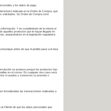
personales y los datos de pago.
electrónico indicada en la Orden de Compra, que
bros solicitados. Su Orden de Compra será
 información. Y en cumplimiento de la misma el
 de aquellos productos que le hayan llegado en
rias, amparándose en la legislación reguladora
e comunique antes de que el pedido pase a la fase
la devolución se produce porque los productos han
tallan en el correo. En cualquier otro caso será
ertos ni usados y conserven su precinto o
en formalizadas las transacciones realizadas a
 al Cliente de que los datos personales que