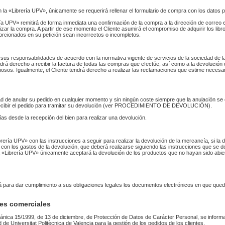
n la «Librería UPV», únicamente se requerirá rellenar el formulario de compra con los datos 
 UPV» remitirá de forma inmediata una confirmación de la compra a la dirección de correo 
izar la compra. A partir de ese momento el Cliente asumirá el compromiso de adquirir los li
orcionados en su petición sean incorrectos o incompletos.
sus responsabilidades de acuerdo con la normativa vigente de servicios de la sociedad de la
endrá derecho a recibir la factura de todas las compras que efectúe, así como a la devolución
uosos. Igualmente, el Cliente tendrá derecho a realizar las reclamaciones que estime necesa
idad de anular su pedido en cualquier momento y sin ningún coste siempre que la anulación s
 recibir el pedido para tramitar su devolución (ver PROCEDIMIENTO DE DEVOLUCIÓN).
as desde la recepción del bien para realizar una devolución.
Librería UPV» con las instrucciones a seguir para realizar la devolución de la mercancía, si 
 con los gastos de la devolución, que deberá realizarse siguiendo las instrucciones que se de
 La «Librería UPV» únicamente aceptará la devolución de los productos que no hayan sido abi
rá para dar cumplimiento a sus obligaciones legales los documentos electrónicos en que qued
es comerciales
ánica 15/1999, de 13 de diciembre, de Protección de Datos de Carácter Personal, se informa
ad de Universitat Politècnica de Valencia para la gestión de los pedidos de los clientes.