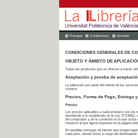
Principal
Contáctenos
Acceder
CONDICIONES GENERALES DE C
OBJETO Y ÁMBITO DE APLICACIÓ
Todos los productos que se ofrecen a través del
Aceptación y prueba de aceptació
La utilización por parte del cliente de los ser
compra.
Precios, Forma de Pago, Entrega y
Precios
Los precios aplicables a cada producto son los i
atendiendo a lo establecido en la Ley 37/19992, 
del comprador y de la condición en la que actúa 
respecto al que figura expuesto en la página web
En aquellas entregas de bienes que tengan luga
cada país, siendo éstos a cargo del destinatario 