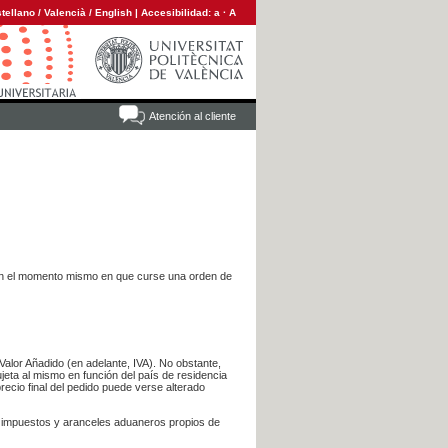
tellano
/
Valencià
/
English
|
Accesibilidad:
a
·
A
Atención al cliente
es en el momento mismo en que curse una orden de
Valor Añadido (en adelante, IVA). No obstante,
jeta al mismo en función del país de residencia
recio final del pedido puede verse alterado
s impuestos y aranceles aduaneros propios de