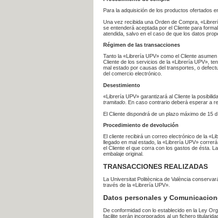
Para la adquisición de los productos ofertados e
Una vez recibida una Orden de Compra, «Librería
se entenderá aceptada por el Cliente para formal
atendida, salvo en el caso de que los datos prop
Régimen de las transacciones
Tanto la «Librería UPV» como el Cliente asumen 
Cliente de los servicios de la «Librería UPV», t
mal estado por causas del transportes, o defect
del comercio electrónico.
Desestimiento
«Librería UPV» garantizará al Cliente la posibil
tramitado
. En caso contrario deberá esperar a
El Cliente dispondrá de un plazo máximo de 15 dí
Procedimiento de devolución
El cliente recibirá un correo electrónico de la «
llegado en mal estado, la «Librería UPV» correrá
el Cliente el que corra con los gastos de ésta.
embalaje original.
TRANSACCIONES REALIZADAS
La Universitat Politècnica de València conserva
través de la «Librería UPV».
Datos personales y Comunicacion
De conformidad con lo establecido en la Ley Org
facilite serán incorporados al un fichero titularid