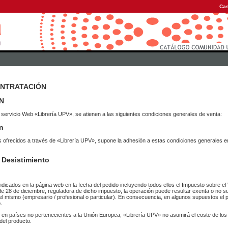
Cas
ONTRATACIÓN
N
 servicio Web «Librería UPV», se atienen a las siguientes condiciones generales de venta:
n
vicios ofrecidos a través de «Librería UPV», supone la adhesión a estas condiciones general
 Desistimiento
ndicados en la página web en la fecha del pedido incluyendo todos ellos el Impuesto sobre el 
de 28 de diciembre, reguladora de dicho impuesto, la operación puede resultar exenta o no su
el mismo (empresario / profesional o particular). En consecuencia, en algunos supuestos el p
.
r en países no pertenecientes a la Unión Europea, «Librería UPV» no asumirá el coste de lo
del producto.