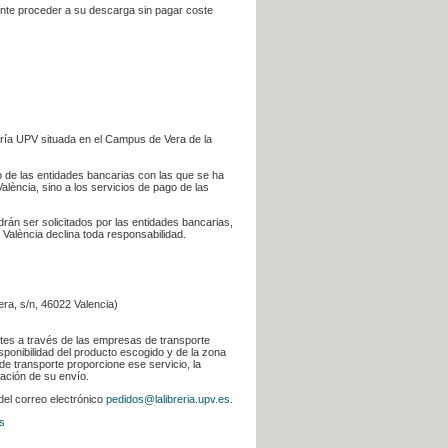
iente proceder a su descarga sin pagar coste
ería UPV situada en el Campus de Vera de la
go de las entidades bancarias con las que se ha
alència, sino a los servicios de pago de las
odrán ser solicitados por las entidades bancarias,
 València declina toda responsabilidad.
era, s/n, 46022 Valencia)
ntes a través de las empresas de transporte
sponibilidad del producto escogido y de la zona
de transporte proporcione ese servicio, la
uación de su envío.
 del correo electrónico
pedidos@lalibreria.upv.es
.
s