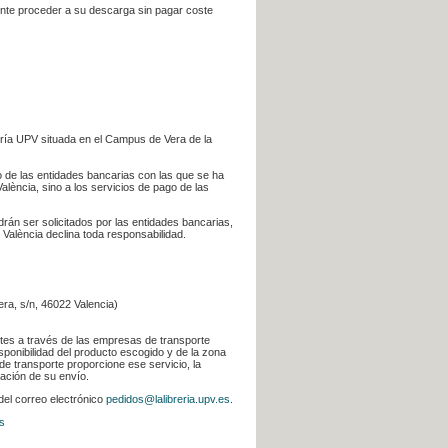
iente proceder a su descarga sin pagar coste
ería UPV situada en el Campus de Vera de la
go de las entidades bancarias con las que se ha
alència, sino a los servicios de pago de las
odrán ser solicitados por las entidades bancarias,
 València declina toda responsabilidad.
era, s/n, 46022 Valencia)
ntes a través de las empresas de transporte
sponibilidad del producto escogido y de la zona
de transporte proporcione ese servicio, la
uación de su envío.
 del correo electrónico
pedidos@lalibreria.upv.es
.
s