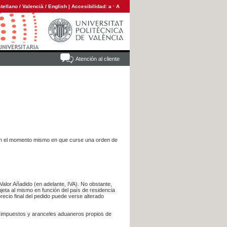
tellano
/
Valencià
/
English
|
Accesibilidad:
a
·
A
Atención al cliente
es en el momento mismo en que curse una orden de
Valor Añadido (en adelante, IVA). No obstante,
jeta al mismo en función del país de residencia
recio final del pedido puede verse alterado
s impuestos y aranceles aduaneros propios de