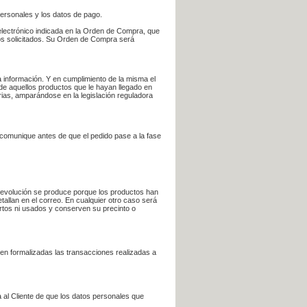
personales y los datos de pago.
electrónico indicada en la Orden de Compra, que
bros solicitados. Su Orden de Compra será
 información. Y en cumplimiento de la misma el
 de aquellos productos que le hayan llegado en
rias, amparándose en la legislación reguladora
e comunique antes de que el pedido pase a la fase
la devolución se produce porque los productos han
tallan en el correo. En cualquier otro caso será
ertos ni usados y conserven su precinto o
en formalizadas las transacciones realizadas a
 al Cliente de que los datos personales que