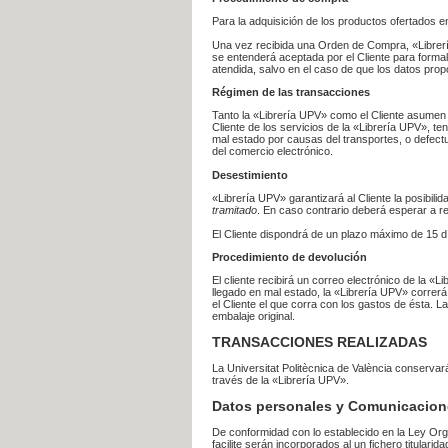
Para la adquisición de los productos ofertados e
Una vez recibida una Orden de Compra, «Librería
se entenderá aceptada por el Cliente para formal
atendida, salvo en el caso de que los datos prop
Régimen de las transacciones
Tanto la «Librería UPV» como el Cliente asumen 
Cliente de los servicios de la «Librería UPV», t
mal estado por causas del transportes, o defect
del comercio electrónico.
Desestimiento
«Librería UPV» garantizará al Cliente la posibil
tramitado
. En caso contrario deberá esperar a
El Cliente dispondrá de un plazo máximo de 15 dí
Procedimiento de devolución
El cliente recibirá un correo electrónico de la «
llegado en mal estado, la «Librería UPV» correrá
el Cliente el que corra con los gastos de ésta.
embalaje original.
TRANSACCIONES REALIZADAS
La Universitat Politècnica de València conserva
través de la «Librería UPV».
Datos personales y Comunicacion
De conformidad con lo establecido en la Ley Org
facilite serán incorporados al un fichero titularid