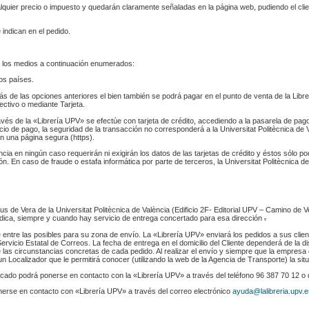
ualquier precio o impuesto y quedarán claramente señaladas en la página web, pudiendo el cl
 indican en el pedido.
 los medios a continuación enumerados:
los países.
s de las opciones anteriores el bien también se podrá pagar en el punto de venta de la Libr
fectivo o mediante Tarjeta.
ravés de la «Librería UPV» se efectúe con tarjeta de crédito, accediendo a la pasarela de pa
cio de pago, la seguridad de la transacción no corresponderá a la Universitat Politècnica de V
n una página segura (https).
ència en ningún caso requerirán ni exigirán los datos de las tarjetas de crédito y éstos sólo p
. En caso de fraude o estafa informática por parte de terceros, la Universitat Politècnica de
s de Vera de la Universitat Politècnica de València (Edificio 2F- Editorial UPV – Camino de V
 indica, siempre y cuando hay servicio de entrega concertado para esa dirección
.
e entre las posibles para su zona de envío. La «Librería UPV» enviará los pedidos a sus clie
rvicio Estatal de Correos. La fecha de entrega en el domicilio del Cliente dependerá de la di
 las circunstancias concretas de cada pedido. Al realizar el envío y siempre que la empresa 
n Localizador que le permitirá conocer (utilizando la web de la Agencia de Transporte) la sit
indicado podrá ponerse en contacto con la «Librería UPV» a través del teléfono 96 387 70 12 o
nerse en contacto con «Librería UPV» a través del correo electrónico
ayuda@lalibreria.upv.e