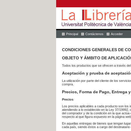
Principal
Contáctenos
Acceder
CONDICIONES GENERALES DE C
OBJETO Y ÁMBITO DE APLICACIÓ
Todos los productos que se ofrecen a través del
Aceptación y prueba de aceptació
La utilización por parte del cliente de los ser
compra.
Precios, Forma de Pago, Entrega y
Precios
Los precios aplicables a cada producto son los i
atendiendo a lo establecido en la Ley 37/19992, 
del comprador y de la condición en la que actúa 
respecto al que figura expuesto en la página web
En aquellas entregas de bienes que tengan luga
cada país, siendo éstos a cargo del destinatario 