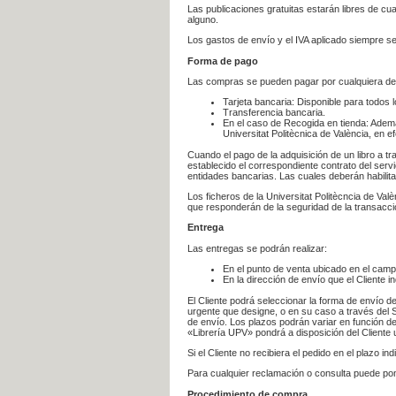
Las publicaciones gratuitas estarán libres de c
alguno.
Los gastos de envío y el IVA aplicado siempre se
Forma de pago
Las compras se pueden pagar por cualquiera de
Tarjeta bancaria: Disponible para todos 
Transferencia bancaria.
En el caso de Recogida en tienda: Ademá
Universitat Politècnica de València, en e
Cuando el pago de la adquisición de un libro a t
establecido el correspondiente contrato del servi
entidades bancarias. Las cuales deberán habilita
Los ficheros de la Universitat Politècncia de Val
que responderán de la seguridad de la transacción
Entrega
Las entregas se podrán realizar:
En el punto de venta ubicado en el campu
En la dirección de envío que el Cliente
El Cliente podrá seleccionar la forma de envío d
urgente que designe, o en su caso a través del Se
de envío. Los plazos podrán variar en función de
«Librería UPV» pondrá a disposición del Cliente u
Si el Cliente no recibiera el pedido en el plazo 
Para cualquier reclamación o consulta puede po
Procedimiento de compra