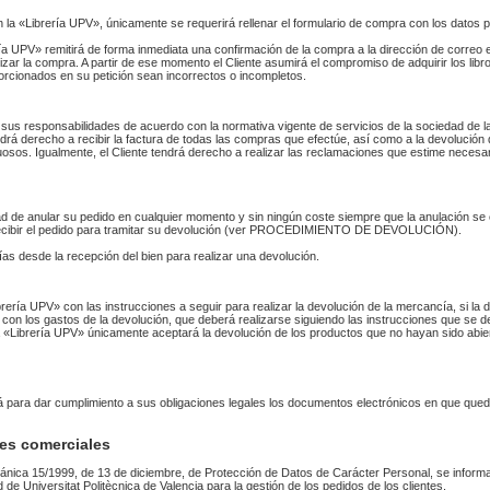
n la «Librería UPV», únicamente se requerirá rellenar el formulario de compra con los datos 
 UPV» remitirá de forma inmediata una confirmación de la compra a la dirección de correo 
izar la compra. A partir de ese momento el Cliente asumirá el compromiso de adquirir los li
orcionados en su petición sean incorrectos o incompletos.
sus responsabilidades de acuerdo con la normativa vigente de servicios de la sociedad de la
endrá derecho a recibir la factura de todas las compras que efectúe, así como a la devolución
uosos. Igualmente, el Cliente tendrá derecho a realizar las reclamaciones que estime necesa
idad de anular su pedido en cualquier momento y sin ningún coste siempre que la anulación s
 recibir el pedido para tramitar su devolución (ver PROCEDIMIENTO DE DEVOLUCIÓN).
as desde la recepción del bien para realizar una devolución.
Librería UPV» con las instrucciones a seguir para realizar la devolución de la mercancía, si 
 con los gastos de la devolución, que deberá realizarse siguiendo las instrucciones que se de
 La «Librería UPV» únicamente aceptará la devolución de los productos que no hayan sido abi
rá para dar cumplimiento a sus obligaciones legales los documentos electrónicos en que qued
es comerciales
ánica 15/1999, de 13 de diciembre, de Protección de Datos de Carácter Personal, se informa
ad de Universitat Politècnica de Valencia para la gestión de los pedidos de los clientes.