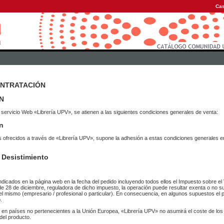
Cas
ONTRATACIÓN
N
 servicio Web «Librería UPV», se atienen a las siguientes condiciones generales de venta:
n
vicios ofrecidos a través de «Librería UPV», supone la adhesión a estas condiciones general
 Desistimiento
ndicados en la página web en la fecha del pedido incluyendo todos ellos el Impuesto sobre el 
de 28 de diciembre, reguladora de dicho impuesto, la operación puede resultar exenta o no su
el mismo (empresario / profesional o particular). En consecuencia, en algunos supuestos el p
.
r en países no pertenecientes a la Unión Europea, «Librería UPV» no asumirá el coste de lo
del producto.