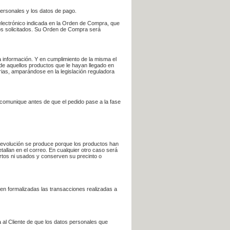
personales y los datos de pago.
electrónico indicada en la Orden de Compra, que
bros solicitados. Su Orden de Compra será
 información. Y en cumplimiento de la misma el
 de aquellos productos que le hayan llegado en
rias, amparándose en la legislación reguladora
e comunique antes de que el pedido pase a la fase
la devolución se produce porque los productos han
tallan en el correo. En cualquier otro caso será
ertos ni usados y conserven su precinto o
en formalizadas las transacciones realizadas a
 al Cliente de que los datos personales que