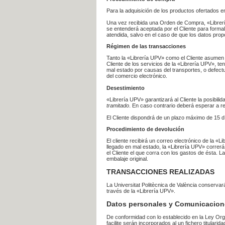
Para la adquisición de los productos ofertados e
Una vez recibida una Orden de Compra, «Librería
se entenderá aceptada por el Cliente para formal
atendida, salvo en el caso de que los datos prop
Régimen de las transacciones
Tanto la «Librería UPV» como el Cliente asumen 
Cliente de los servicios de la «Librería UPV», t
mal estado por causas del transportes, o defect
del comercio electrónico.
Desestimiento
«Librería UPV» garantizará al Cliente la posibil
tramitado
. En caso contrario deberá esperar a
El Cliente dispondrá de un plazo máximo de 15 dí
Procedimiento de devolución
El cliente recibirá un correo electrónico de la «
llegado en mal estado, la «Librería UPV» correrá
el Cliente el que corra con los gastos de ésta.
embalaje original.
TRANSACCIONES REALIZADAS
La Universitat Politècnica de València conserva
través de la «Librería UPV».
Datos personales y Comunicacion
De conformidad con lo establecido en la Ley Org
facilite serán incorporados al un fichero titularid