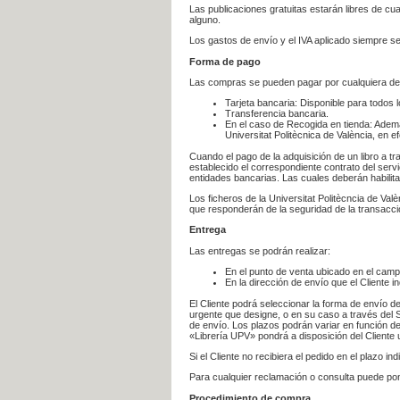
Las publicaciones gratuitas estarán libres de c
alguno.
Los gastos de envío y el IVA aplicado siempre se
Forma de pago
Las compras se pueden pagar por cualquiera de
Tarjeta bancaria: Disponible para todos 
Transferencia bancaria.
En el caso de Recogida en tienda: Ademá
Universitat Politècnica de València, en e
Cuando el pago de la adquisición de un libro a t
establecido el correspondiente contrato del servi
entidades bancarias. Las cuales deberán habilita
Los ficheros de la Universitat Politècncia de Val
que responderán de la seguridad de la transacción
Entrega
Las entregas se podrán realizar:
En el punto de venta ubicado en el campu
En la dirección de envío que el Cliente
El Cliente podrá seleccionar la forma de envío d
urgente que designe, o en su caso a través del Se
de envío. Los plazos podrán variar en función de
«Librería UPV» pondrá a disposición del Cliente u
Si el Cliente no recibiera el pedido en el plazo 
Para cualquier reclamación o consulta puede po
Procedimiento de compra