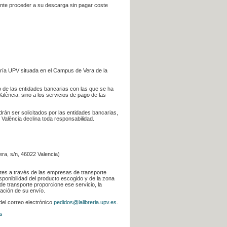
iente proceder a su descarga sin pagar coste
ería UPV situada en el Campus de Vera de la
go de las entidades bancarias con las que se ha
alència, sino a los servicios de pago de las
odrán ser solicitados por las entidades bancarias,
 València declina toda responsabilidad.
era, s/n, 46022 Valencia)
ntes a través de las empresas de transporte
sponibilidad del producto escogido y de la zona
de transporte proporcione ese servicio, la
uación de su envío.
 del correo electrónico
pedidos@lalibreria.upv.es
.
s