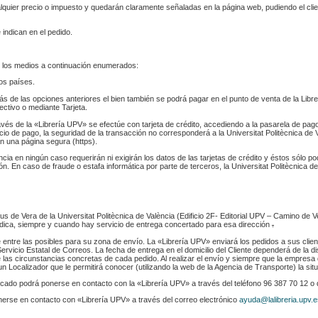
ualquier precio o impuesto y quedarán claramente señaladas en la página web, pudiendo el cl
 indican en el pedido.
 los medios a continuación enumerados:
los países.
s de las opciones anteriores el bien también se podrá pagar en el punto de venta de la Libr
fectivo o mediante Tarjeta.
ravés de la «Librería UPV» se efectúe con tarjeta de crédito, accediendo a la pasarela de pa
cio de pago, la seguridad de la transacción no corresponderá a la Universitat Politècnica de V
n una página segura (https).
ència en ningún caso requerirán ni exigirán los datos de las tarjetas de crédito y éstos sólo p
. En caso de fraude o estafa informática por parte de terceros, la Universitat Politècnica de
s de Vera de la Universitat Politècnica de València (Edificio 2F- Editorial UPV – Camino de V
 indica, siempre y cuando hay servicio de entrega concertado para esa dirección
.
e entre las posibles para su zona de envío. La «Librería UPV» enviará los pedidos a sus clie
rvicio Estatal de Correos. La fecha de entrega en el domicilio del Cliente dependerá de la di
 las circunstancias concretas de cada pedido. Al realizar el envío y siempre que la empresa 
n Localizador que le permitirá conocer (utilizando la web de la Agencia de Transporte) la sit
indicado podrá ponerse en contacto con la «Librería UPV» a través del teléfono 96 387 70 12 o
nerse en contacto con «Librería UPV» a través del correo electrónico
ayuda@lalibreria.upv.e