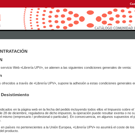
Cas
ONTRATACIÓN
N
 servicio Web «Librería UPV», se atienen a las siguientes condiciones generales de venta:
n
vicios ofrecidos a través de «Librería UPV», supone la adhesión a estas condiciones general
 Desistimiento
ndicados en la página web en la fecha del pedido incluyendo todos ellos el Impuesto sobre el 
de 28 de diciembre, reguladora de dicho impuesto, la operación puede resultar exenta o no su
el mismo (empresario / profesional o particular). En consecuencia, en algunos supuestos el p
.
r en países no pertenecientes a la Unión Europea, «Librería UPV» no asumirá el coste de lo
del producto.