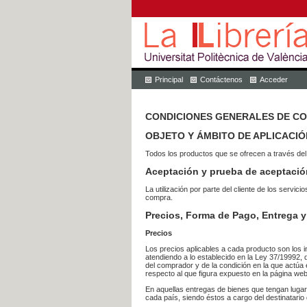
Principal
Contáctenos
Acceder
CONDICIONES GENERALES DE C
OBJETO Y ÁMBITO DE APLICACIÓ
Todos los productos que se ofrecen a través del
Aceptación y prueba de aceptació
La utilización por parte del cliente de los ser
compra.
Precios, Forma de Pago, Entrega y
Precios
Los precios aplicables a cada producto son los i
atendiendo a lo establecido en la Ley 37/19992, 
del comprador y de la condición en la que actúa 
respecto al que figura expuesto en la página web
En aquellas entregas de bienes que tengan luga
cada país, siendo éstos a cargo del destinatario 