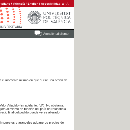
tellano
/
Valencià
/
English
|
Accesibilidad:
a
·
A
Atención al cliente
es en el momento mismo en que curse una orden de
Valor Añadido (en adelante, IVA). No obstante,
jeta al mismo en función del país de residencia
recio final del pedido puede verse alterado
s impuestos y aranceles aduaneros propios de