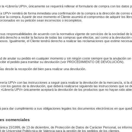
n la «Librería UPV», únicamente se requerirá rellenar el formulario de compra con los datos 
 UPV» remitirá de forma inmediata una confirmación de la compra a la dirección de correo 
izar la compra. A partir de ese momento el Cliente asumirá el compromiso de adquirir los li
orcionados en su petición sean incorrectos o incompletos.
sus responsabilidades de acuerdo con la normativa vigente de servicios de la sociedad de la
endrá derecho a recibir la factura de todas las compras que efectúe, así como a la devolución
uosos. Igualmente, el Cliente tendrá derecho a realizar las reclamaciones que estime necesa
idad de anular su pedido en cualquier momento y sin ningún coste siempre que la anulación s
 recibir el pedido para tramitar su devolución (ver PROCEDIMIENTO DE DEVOLUCIÓN).
as desde la recepción del bien para realizar una devolución.
Librería UPV» con las instrucciones a seguir para realizar la devolución de la mercancía, si 
 con los gastos de la devolución, que deberá realizarse siguiendo las instrucciones que se de
 La «Librería UPV» únicamente aceptará la devolución de los productos que no hayan sido abi
rá para dar cumplimiento a sus obligaciones legales los documentos electrónicos en que qued
es comerciales
ánica 15/1999, de 13 de diciembre, de Protección de Datos de Carácter Personal, se informa
ad de Universitat Politècnica de Valencia para la gestión de los pedidos de los clientes.