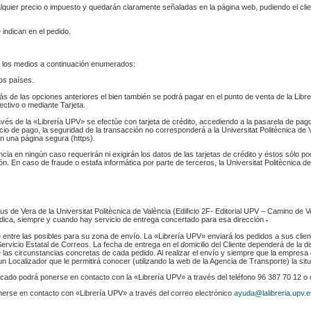
ualquier precio o impuesto y quedarán claramente señaladas en la página web, pudiendo el cl
 indican en el pedido.
 los medios a continuación enumerados:
los países.
s de las opciones anteriores el bien también se podrá pagar en el punto de venta de la Libr
fectivo o mediante Tarjeta.
ravés de la «Librería UPV» se efectúe con tarjeta de crédito, accediendo a la pasarela de pa
cio de pago, la seguridad de la transacción no corresponderá a la Universitat Politècnica de V
n una página segura (https).
ència en ningún caso requerirán ni exigirán los datos de las tarjetas de crédito y éstos sólo p
. En caso de fraude o estafa informática por parte de terceros, la Universitat Politècnica de
s de Vera de la Universitat Politècnica de València (Edificio 2F- Editorial UPV – Camino de V
 indica, siempre y cuando hay servicio de entrega concertado para esa dirección
.
e entre las posibles para su zona de envío. La «Librería UPV» enviará los pedidos a sus clie
rvicio Estatal de Correos. La fecha de entrega en el domicilio del Cliente dependerá de la di
 las circunstancias concretas de cada pedido. Al realizar el envío y siempre que la empresa 
n Localizador que le permitirá conocer (utilizando la web de la Agencia de Transporte) la sit
indicado podrá ponerse en contacto con la «Librería UPV» a través del teléfono 96 387 70 12 o
nerse en contacto con «Librería UPV» a través del correo electrónico
ayuda@lalibreria.upv.e