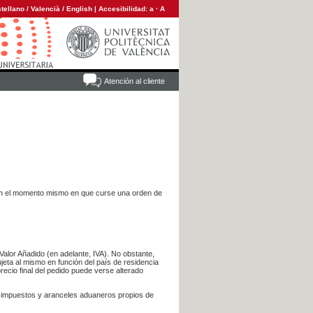
tellano
/
Valencià
/
English
|
Accesibilidad:
a
·
A
Atención al cliente
es en el momento mismo en que curse una orden de
Valor Añadido (en adelante, IVA). No obstante,
jeta al mismo en función del país de residencia
recio final del pedido puede verse alterado
s impuestos y aranceles aduaneros propios de