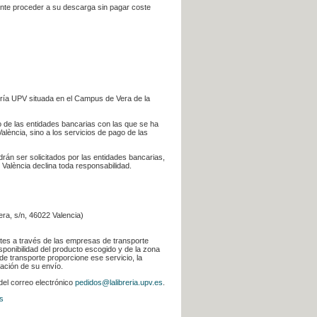
iente proceder a su descarga sin pagar coste
ería UPV situada en el Campus de Vera de la
go de las entidades bancarias con las que se ha
alència, sino a los servicios de pago de las
odrán ser solicitados por las entidades bancarias,
 València declina toda responsabilidad.
era, s/n, 46022 Valencia)
ntes a través de las empresas de transporte
sponibilidad del producto escogido y de la zona
de transporte proporcione ese servicio, la
uación de su envío.
 del correo electrónico
pedidos@lalibreria.upv.es
.
s