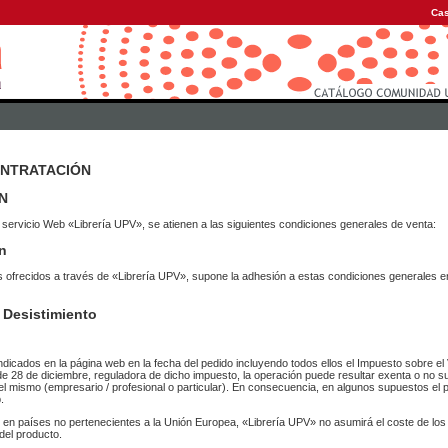
Cas
ONTRATACIÓN
N
 servicio Web «Librería UPV», se atienen a las siguientes condiciones generales de venta:
n
vicios ofrecidos a través de «Librería UPV», supone la adhesión a estas condiciones general
 Desistimiento
ndicados en la página web en la fecha del pedido incluyendo todos ellos el Impuesto sobre el 
de 28 de diciembre, reguladora de dicho impuesto, la operación puede resultar exenta o no su
el mismo (empresario / profesional o particular). En consecuencia, en algunos supuestos el p
.
r en países no pertenecientes a la Unión Europea, «Librería UPV» no asumirá el coste de lo
del producto.