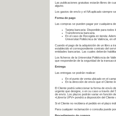
Las publicaciones gratuitas estarán libres de c
alguno.
Los gastos de envío y el IVA aplicado siempre se
Forma de pago
Las compras se pueden pagar por cualquiera de
Tarjeta bancaria: Disponible para todos 
Transferencia bancaria.
En el caso de Recogida en tienda: Ademá
Universitat Politècnica de València, en e
Cuando el pago de la adquisición de un libro a t
establecido el correspondiente contrato del servi
entidades bancarias. Las cuales deberán habilita
Los ficheros de la Universitat Politècncia de Val
que responderán de la seguridad de la transacción
Entrega
Las entregas se podrán realizar:
En el punto de venta ubicado en el campu
En la dirección de envío que el Cliente
El Cliente podrá seleccionar la forma de envío d
urgente que designe, o en su caso a través del Se
de envío. Los plazos podrán variar en función de
«Librería UPV» pondrá a disposición del Cliente u
Si el Cliente no recibiera el pedido en el plazo 
Para cualquier reclamación o consulta puede po
Procedimiento de compra