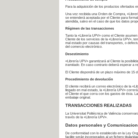
Para la adquisición de los productos ofertados e
Una vez recibida una Orden de Compra, «Librería
se entenderá aceptada por el Cliente para formal
atendida, salvo en el caso de que los datos prop
Régimen de las transacciones
Tanto la «Librería UPV» como el Cliente asumen 
Cliente de los servicios de la «Librería UPV», t
mal estado por causas del transportes, o defect
del comercio electrónico.
Desestimiento
«Librería UPV» garantizará al Cliente la posibil
tramitado
. En caso contrario deberá esperar a
El Cliente dispondrá de un plazo máximo de 15 dí
Procedimiento de devolución
El cliente recibirá un correo electrónico de la «
llegado en mal estado, la «Librería UPV» correrá
el Cliente el que corra con los gastos de ésta.
embalaje original.
TRANSACCIONES REALIZADAS
La Universitat Politècnica de València conserva
través de la «Librería UPV».
Datos personales y Comunicacion
De conformidad con lo establecido en la Ley Org
facilite serán incorporados al un fichero titularid