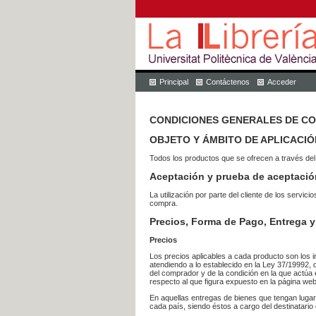
Principal
Contáctenos
Acceder
CONDICIONES GENERALES DE C
OBJETO Y ÁMBITO DE APLICACIÓ
Todos los productos que se ofrecen a través del
Aceptación y prueba de aceptació
La utilización por parte del cliente de los ser
compra.
Precios, Forma de Pago, Entrega y
Precios
Los precios aplicables a cada producto son los i
atendiendo a lo establecido en la Ley 37/19992, 
del comprador y de la condición en la que actúa 
respecto al que figura expuesto en la página web
En aquellas entregas de bienes que tengan luga
cada país, siendo éstos a cargo del destinatario 