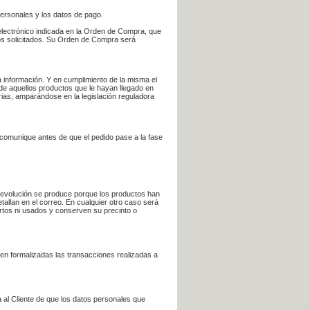
personales y los datos de pago.
electrónico indicada en la Orden de Compra, que
bros solicitados. Su Orden de Compra será
 información. Y en cumplimiento de la misma el
 de aquellos productos que le hayan llegado en
rias, amparándose en la legislación reguladora
e comunique antes de que el pedido pase a la fase
la devolución se produce porque los productos han
tallan en el correo. En cualquier otro caso será
ertos ni usados y conserven su precinto o
en formalizadas las transacciones realizadas a
 al Cliente de que los datos personales que