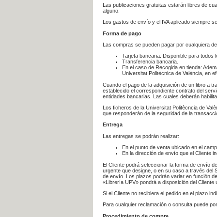
Las publicaciones gratuitas estarán libres de c
alguno.
Los gastos de envío y el IVA aplicado siempre se
Forma de pago
Las compras se pueden pagar por cualquiera de
Tarjeta bancaria: Disponible para todos 
Transferencia bancaria.
En el caso de Recogida en tienda: Ademá
Universitat Politècnica de València, en e
Cuando el pago de la adquisición de un libro a t
establecido el correspondiente contrato del servi
entidades bancarias. Las cuales deberán habilita
Los ficheros de la Universitat Politècncia de Val
que responderán de la seguridad de la transacción
Entrega
Las entregas se podrán realizar:
En el punto de venta ubicado en el campu
En la dirección de envío que el Cliente
El Cliente podrá seleccionar la forma de envío d
urgente que designe, o en su caso a través del Se
de envío. Los plazos podrán variar en función de
«Librería UPV» pondrá a disposición del Cliente u
Si el Cliente no recibiera el pedido en el plazo 
Para cualquier reclamación o consulta puede po
Procedimiento de compra