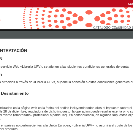
Cas
ONTRATACIÓN
N
 servicio Web «Librería UPV», se atienen a las siguientes condiciones generales de venta:
n
vicios ofrecidos a través de «Librería UPV», supone la adhesión a estas condiciones general
 Desistimiento
ndicados en la página web en la fecha del pedido incluyendo todos ellos el Impuesto sobre el 
de 28 de diciembre, reguladora de dicho impuesto, la operación puede resultar exenta o no su
el mismo (empresario / profesional o particular). En consecuencia, en algunos supuestos el p
.
r en países no pertenecientes a la Unión Europea, «Librería UPV» no asumirá el coste de lo
del producto.