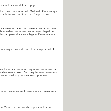
personales y los datos de pago.
electrónico indicada en la Orden de Compra, que
bros solicitados. Su Orden de Compra será
 información. Y en cumplimiento de la misma el
 de aquellos productos que le hayan llegado en
rias, amparándose en la legislación reguladora
e comunique antes de que el pedido pase a la fase
la devolución se produce porque los productos han
tallan en el correo. En cualquier otro caso será
ertos ni usados y conserven su precinto o
en formalizadas las transacciones realizadas a
 al Cliente de que los datos personales que