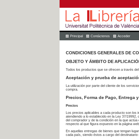
Principal
Contáctenos
Acceder
CONDICIONES GENERALES DE C
OBJETO Y ÁMBITO DE APLICACIÓ
Todos los productos que se ofrecen a través del
Aceptación y prueba de aceptació
La utilización por parte del cliente de los ser
compra.
Precios, Forma de Pago, Entrega y
Precios
Los precios aplicables a cada producto son los i
atendiendo a lo establecido en la Ley 37/19992, 
del comprador y de la condición en la que actúa 
respecto al que figura expuesto en la página web
En aquellas entregas de bienes que tengan luga
cada país, siendo éstos a cargo del destinatario 