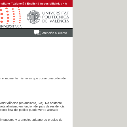
tellano
/
Valencià
/
English
|
Accesibilidad:
a
·
A
Atención al cliente
es en el momento mismo en que curse una orden de
Valor Añadido (en adelante, IVA). No obstante,
jeta al mismo en función del país de residencia
recio final del pedido puede verse alterado
s impuestos y aranceles aduaneros propios de