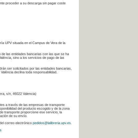
iente proceder a su descarga sin pagar coste
ería UPV situada en el Campus de Vera de la
go de las entidades bancarias con las que se ha
alència, sino a los servicios de pago de las
odrán ser solicitados por las entidades bancarias,
 València declina toda responsabilidad.
era, s/n, 46022 Valencia)
ntes a través de las empresas de transporte
sponibilidad del producto escogido y de la zona
de transporte proporcione ese servicio, la
uación de su envío.
 del correo electrónico
pedidos@lalibreria.upv.es
.
s