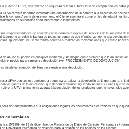
n la «Librería UPV», únicamente se requerirá rellenar el formulario de compra con los datos 
 UPV» remitirá de forma inmediata una confirmación de la compra a la dirección de correo 
izar la compra. A partir de ese momento el Cliente asumirá el compromiso de adquirir los li
orcionados en su petición sean incorrectos o incompletos.
sus responsabilidades de acuerdo con la normativa vigente de servicios de la sociedad de la
endrá derecho a recibir la factura de todas las compras que efectúe, así como a la devolución
uosos. Igualmente, el Cliente tendrá derecho a realizar las reclamaciones que estime necesa
idad de anular su pedido en cualquier momento y sin ningún coste siempre que la anulación s
 recibir el pedido para tramitar su devolución (ver PROCEDIMIENTO DE DEVOLUCIÓN).
as desde la recepción del bien para realizar una devolución.
Librería UPV» con las instrucciones a seguir para realizar la devolución de la mercancía, si 
 con los gastos de la devolución, que deberá realizarse siguiendo las instrucciones que se de
 La «Librería UPV» únicamente aceptará la devolución de los productos que no hayan sido abi
rá para dar cumplimiento a sus obligaciones legales los documentos electrónicos en que qued
es comerciales
ánica 15/1999, de 13 de diciembre, de Protección de Datos de Carácter Personal, se informa
ad de Universitat Politècnica de Valencia para la gestión de los pedidos de los clientes.