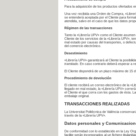
Para la adquisición de los productos ofertados e
Una vez recibida una Orden de Compra, «Librería
se entenderá aceptada por el Cliente para formal
atendida, salvo en el caso de que los datos prop
Régimen de las transacciones
Tanto la «Librería UPV» como el Cliente asumen 
Cliente de los servicios de la «Librería UPV», t
mal estado por causas del transportes, o defect
del comercio electrónico.
Desestimiento
«Librería UPV» garantizará al Cliente la posibil
tramitado
. En caso contrario deberá esperar a
El Cliente dispondrá de un plazo máximo de 15 dí
Procedimiento de devolución
El cliente recibirá un correo electrónico de la «
llegado en mal estado, la «Librería UPV» correrá
el Cliente el que corra con los gastos de ésta.
embalaje original.
TRANSACCIONES REALIZADAS
La Universitat Politècnica de València conserva
través de la «Librería UPV».
Datos personales y Comunicacion
De conformidad con lo establecido en la Ley Org
facilite serán incorporados al un fichero titularid