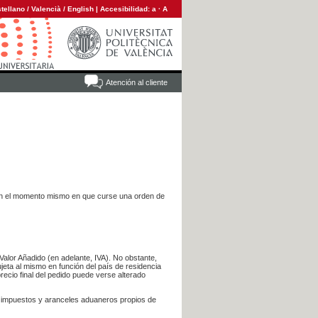
tellano
/
Valencià
/
English
|
Accesibilidad:
a
·
A
Atención al cliente
es en el momento mismo en que curse una orden de
Valor Añadido (en adelante, IVA). No obstante,
jeta al mismo en función del país de residencia
recio final del pedido puede verse alterado
s impuestos y aranceles aduaneros propios de