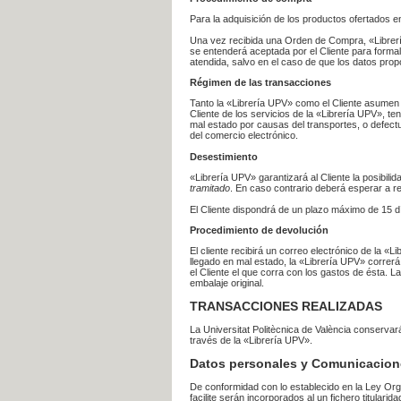
Para la adquisición de los productos ofertados e
Una vez recibida una Orden de Compra, «Librería
se entenderá aceptada por el Cliente para formal
atendida, salvo en el caso de que los datos prop
Régimen de las transacciones
Tanto la «Librería UPV» como el Cliente asumen 
Cliente de los servicios de la «Librería UPV», t
mal estado por causas del transportes, o defect
del comercio electrónico.
Desestimiento
«Librería UPV» garantizará al Cliente la posibil
tramitado
. En caso contrario deberá esperar a
El Cliente dispondrá de un plazo máximo de 15 dí
Procedimiento de devolución
El cliente recibirá un correo electrónico de la «
llegado en mal estado, la «Librería UPV» correrá
el Cliente el que corra con los gastos de ésta.
embalaje original.
TRANSACCIONES REALIZADAS
La Universitat Politècnica de València conserva
través de la «Librería UPV».
Datos personales y Comunicacion
De conformidad con lo establecido en la Ley Org
facilite serán incorporados al un fichero titularid