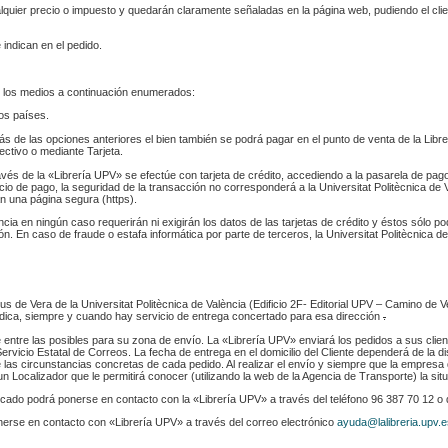
ualquier precio o impuesto y quedarán claramente señaladas en la página web, pudiendo el cl
 indican en el pedido.
 los medios a continuación enumerados:
los países.
s de las opciones anteriores el bien también se podrá pagar en el punto de venta de la Libr
fectivo o mediante Tarjeta.
ravés de la «Librería UPV» se efectúe con tarjeta de crédito, accediendo a la pasarela de pa
cio de pago, la seguridad de la transacción no corresponderá a la Universitat Politècnica de V
n una página segura (https).
ència en ningún caso requerirán ni exigirán los datos de las tarjetas de crédito y éstos sólo p
. En caso de fraude o estafa informática por parte de terceros, la Universitat Politècnica de
s de Vera de la Universitat Politècnica de València (Edificio 2F- Editorial UPV – Camino de V
 indica, siempre y cuando hay servicio de entrega concertado para esa dirección
.
e entre las posibles para su zona de envío. La «Librería UPV» enviará los pedidos a sus clie
rvicio Estatal de Correos. La fecha de entrega en el domicilio del Cliente dependerá de la di
 las circunstancias concretas de cada pedido. Al realizar el envío y siempre que la empresa 
n Localizador que le permitirá conocer (utilizando la web de la Agencia de Transporte) la sit
indicado podrá ponerse en contacto con la «Librería UPV» a través del teléfono 96 387 70 12 o
nerse en contacto con «Librería UPV» a través del correo electrónico
ayuda@lalibreria.upv.e