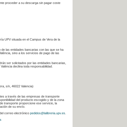
iente proceder a su descarga sin pagar coste
ería UPV situada en el Campus de Vera de la
go de las entidades bancarias con las que se ha
alència, sino a los servicios de pago de las
odrán ser solicitados por las entidades bancarias,
 València declina toda responsabilidad.
era, s/n, 46022 Valencia)
ntes a través de las empresas de transporte
sponibilidad del producto escogido y de la zona
de transporte proporcione ese servicio, la
uación de su envío.
 del correo electrónico
pedidos@lalibreria.upv.es
.
s