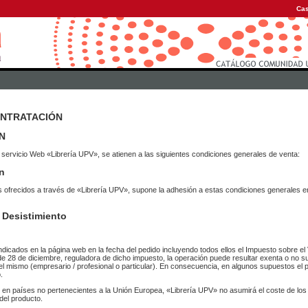
Cas
ONTRATACIÓN
N
 servicio Web «Librería UPV», se atienen a las siguientes condiciones generales de venta:
n
vicios ofrecidos a través de «Librería UPV», supone la adhesión a estas condiciones general
 Desistimiento
ndicados en la página web en la fecha del pedido incluyendo todos ellos el Impuesto sobre el 
de 28 de diciembre, reguladora de dicho impuesto, la operación puede resultar exenta o no su
el mismo (empresario / profesional o particular). En consecuencia, en algunos supuestos el p
.
r en países no pertenecientes a la Unión Europea, «Librería UPV» no asumirá el coste de lo
del producto.