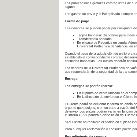
Las publicaciones gratuitas estarán libres de c
alguno.
Los gastos de envío y el IVA aplicado siempre se
Forma de pago
Las compras se pueden pagar por cualquiera de
Tarjeta bancaria: Disponible para todos 
Transferencia bancaria.
En el caso de Recogida en tienda: Ademá
Universitat Politècnica de València, en e
Cuando el pago de la adquisición de un libro a t
establecido el correspondiente contrato del servi
entidades bancarias. Las cuales deberán habilita
Los ficheros de la Universitat Politècncia de Val
que responderán de la seguridad de la transacción
Entrega
Las entregas se podrán realizar:
En el punto de venta ubicado en el campu
En la dirección de envío que el Cliente
El Cliente podrá seleccionar la forma de envío d
urgente que designe, o en su caso a través del Se
de envío. Los plazos podrán variar en función de
«Librería UPV» pondrá a disposición del Cliente u
Si el Cliente no recibiera el pedido en el plazo 
Para cualquier reclamación o consulta puede po
Procedimiento de compra