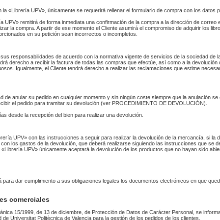
n la «Librería UPV», únicamente se requerirá rellenar el formulario de compra con los datos 
 UPV» remitirá de forma inmediata una confirmación de la compra a la dirección de correo 
izar la compra. A partir de ese momento el Cliente asumirá el compromiso de adquirir los li
orcionados en su petición sean incorrectos o incompletos.
sus responsabilidades de acuerdo con la normativa vigente de servicios de la sociedad de la
endrá derecho a recibir la factura de todas las compras que efectúe, así como a la devolución
uosos. Igualmente, el Cliente tendrá derecho a realizar las reclamaciones que estime necesa
idad de anular su pedido en cualquier momento y sin ningún coste siempre que la anulación s
 recibir el pedido para tramitar su devolución (ver PROCEDIMIENTO DE DEVOLUCIÓN).
as desde la recepción del bien para realizar una devolución.
Librería UPV» con las instrucciones a seguir para realizar la devolución de la mercancía, si 
 con los gastos de la devolución, que deberá realizarse siguiendo las instrucciones que se de
 La «Librería UPV» únicamente aceptará la devolución de los productos que no hayan sido abi
rá para dar cumplimiento a sus obligaciones legales los documentos electrónicos en que qued
es comerciales
ánica 15/1999, de 13 de diciembre, de Protección de Datos de Carácter Personal, se informa
ad de Universitat Politècnica de Valencia para la gestión de los pedidos de los clientes.