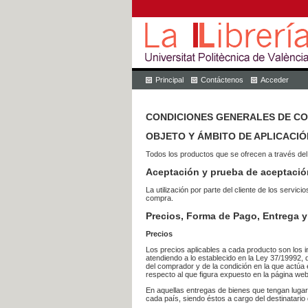
Principal
Contáctenos
Acceder
CONDICIONES GENERALES DE C
OBJETO Y ÁMBITO DE APLICACIÓ
Todos los productos que se ofrecen a través del
Aceptación y prueba de aceptació
La utilización por parte del cliente de los ser
compra.
Precios, Forma de Pago, Entrega y
Precios
Los precios aplicables a cada producto son los i
atendiendo a lo establecido en la Ley 37/19992, 
del comprador y de la condición en la que actúa 
respecto al que figura expuesto en la página web
En aquellas entregas de bienes que tengan luga
cada país, siendo éstos a cargo del destinatario 