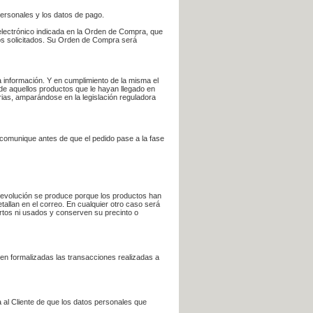
personales y los datos de pago.
electrónico indicada en la Orden de Compra, que
bros solicitados. Su Orden de Compra será
 información. Y en cumplimiento de la misma el
 de aquellos productos que le hayan llegado en
rias, amparándose en la legislación reguladora
e comunique antes de que el pedido pase a la fase
la devolución se produce porque los productos han
tallan en el correo. En cualquier otro caso será
ertos ni usados y conserven su precinto o
en formalizadas las transacciones realizadas a
 al Cliente de que los datos personales que