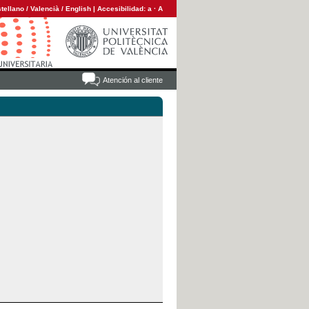
tellano
/
Valencià
/
English
|
Accesibilidad:
a
·
A
Atención al cliente