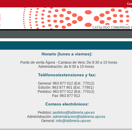
Cas
Horario (lunes a viernes):
Punto de venta Ágora - Campus de Vera: De 8:30 a 15 horas
Administración: de 8:30 a 15 horas
Teléfonos/extensiones y fax:
General: 963 877 012 (Ext.: 77012)
Edición: 963 877 901 (Ext.: 77901)
Pedidos: 963 877 012 (Ext.: 77012)
Fax: 963 877 912
Correos electrónicos:
Pedidos:
pedidos@lalibreria.upv.es
Administración:
administracion@lalibreria.upv.es
General:
info@lalibreria.upv.es