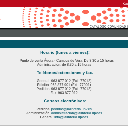
Cas
Horario (lunes a viernes):
Punto de venta Ágora - Campus de Vera: De 8:30 a 15 horas
Administración: de 8:30 a 15 horas
Teléfonos/extensiones y fax:
General: 963 877 012 (Ext.: 77012)
Edición: 963 877 901 (Ext.: 77901)
Pedidos: 963 877 012 (Ext.: 77012)
Fax: 963 877 912
Correos electrónicos:
Pedidos:
pedidos@lalibreria.upv.es
Administración:
administracion@lalibreria.upv.es
General:
info@lalibreria.upv.es