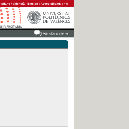
tellano
/
Valencià
/
English
|
Accesibilidad:
a
·
A
Atención al cliente