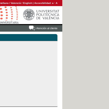
tellano
/
Valencià
/
English
|
Accesibilidad:
a
·
A
Atención al cliente