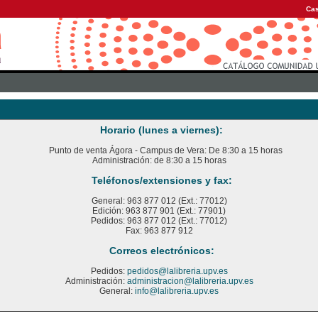
Cas
Horario (lunes a viernes):
Punto de venta Ágora - Campus de Vera: De 8:30 a 15 horas
Administración: de 8:30 a 15 horas
Teléfonos/extensiones y fax:
General: 963 877 012 (Ext.: 77012)
Edición: 963 877 901 (Ext.: 77901)
Pedidos: 963 877 012 (Ext.: 77012)
Fax: 963 877 912
Correos electrónicos:
Pedidos:
pedidos@lalibreria.upv.es
Administración:
administracion@lalibreria.upv.es
General:
info@lalibreria.upv.es