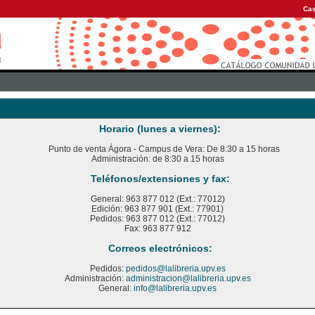
Cas
Horario (lunes a viernes):
Punto de venta Ágora - Campus de Vera: De 8:30 a 15 horas
Administración: de 8:30 a 15 horas
Teléfonos/extensiones y fax:
General: 963 877 012 (Ext.: 77012)
Edición: 963 877 901 (Ext.: 77901)
Pedidos: 963 877 012 (Ext.: 77012)
Fax: 963 877 912
Correos electrónicos:
Pedidos:
pedidos@lalibreria.upv.es
Administración:
administracion@lalibreria.upv.es
General:
info@lalibreria.upv.es