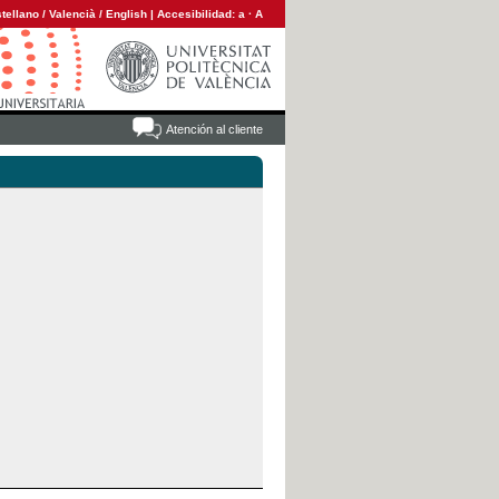
tellano
/
Valencià
/
English
|
Accesibilidad:
a
·
A
Atención al cliente