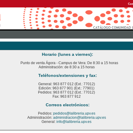
Cas
Horario (lunes a viernes):
Punto de venta Ágora - Campus de Vera: De 8:30 a 15 horas
Administración: de 8:30 a 15 horas
Teléfonos/extensiones y fax:
General: 963 877 012 (Ext.: 77012)
Edición: 963 877 901 (Ext.: 77901)
Pedidos: 963 877 012 (Ext.: 77012)
Fax: 963 877 912
Correos electrónicos:
Pedidos:
pedidos@lalibreria.upv.es
Administración:
administracion@lalibreria.upv.es
General:
info@lalibreria.upv.es