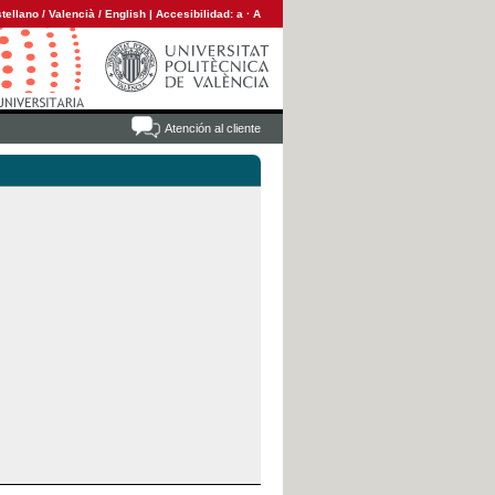
tellano
/
Valencià
/
English
|
Accesibilidad:
a
·
A
Atención al cliente