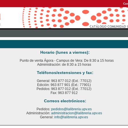
Cas
Horario (lunes a viernes):
Punto de venta Ágora - Campus de Vera: De 8:30 a 15 horas
Administración: de 8:30 a 15 horas
Teléfonos/extensiones y fax:
General: 963 877 012 (Ext.: 77012)
Edición: 963 877 901 (Ext.: 77901)
Pedidos: 963 877 012 (Ext.: 77012)
Fax: 963 877 912
Correos electrónicos:
Pedidos:
pedidos@lalibreria.upv.es
Administración:
administracion@lalibreria.upv.es
General:
info@lalibreria.upv.es