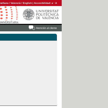
tellano
/
Valencià
/
English
|
Accesibilidad:
a
·
A
Atención al cliente