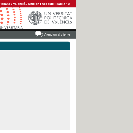
tellano
/
Valencià
/
English
|
Accesibilidad:
a
·
A
Atención al cliente