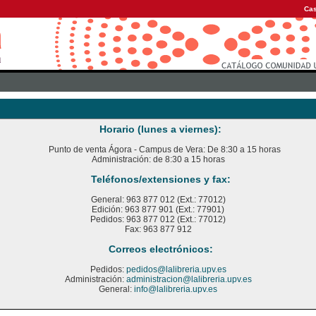
Cas
Horario (lunes a viernes):
Punto de venta Ágora - Campus de Vera: De 8:30 a 15 horas
Administración: de 8:30 a 15 horas
Teléfonos/extensiones y fax:
General: 963 877 012 (Ext.: 77012)
Edición: 963 877 901 (Ext.: 77901)
Pedidos: 963 877 012 (Ext.: 77012)
Fax: 963 877 912
Correos electrónicos:
Pedidos:
pedidos@lalibreria.upv.es
Administración:
administracion@lalibreria.upv.es
General:
info@lalibreria.upv.es