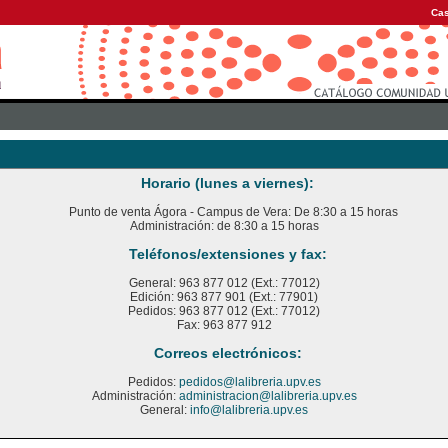
Cas
Horario (lunes a viernes):
Punto de venta Ágora - Campus de Vera: De 8:30 a 15 horas
Administración: de 8:30 a 15 horas
Teléfonos/extensiones y fax:
General: 963 877 012 (Ext.: 77012)
Edición: 963 877 901 (Ext.: 77901)
Pedidos: 963 877 012 (Ext.: 77012)
Fax: 963 877 912
Correos electrónicos:
Pedidos:
pedidos@lalibreria.upv.es
Administración:
administracion@lalibreria.upv.es
General:
info@lalibreria.upv.es