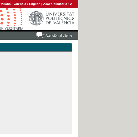
tellano
/
Valencià
/
English
|
Accesibilidad:
a
·
A
Atención al cliente