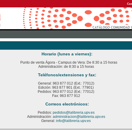
Cas
Horario (lunes a viernes):
Punto de venta Ágora - Campus de Vera: De 8:30 a 15 horas
Administración: de 8:30 a 15 horas
Teléfonos/extensiones y fax:
General: 963 877 012 (Ext.: 77012)
Edición: 963 877 901 (Ext.: 77901)
Pedidos: 963 877 012 (Ext.: 77012)
Fax: 963 877 912
Correos electrónicos:
Pedidos:
pedidos@lalibreria.upv.es
Administración:
administracion@lalibreria.upv.es
General:
info@lalibreria.upv.es