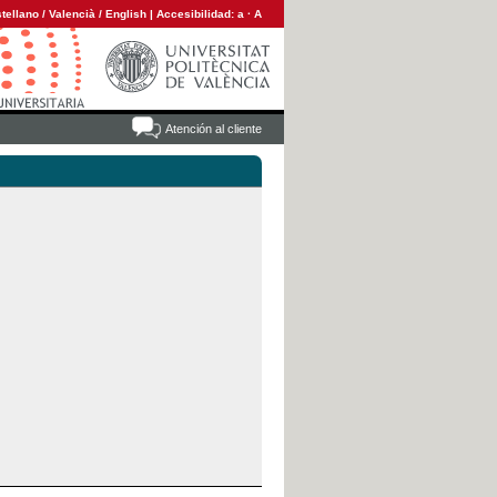
tellano
/
Valencià
/
English
|
Accesibilidad:
a
·
A
Atención al cliente