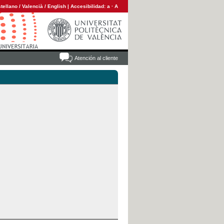
tellano
/
Valencià
/
English
|
Accesibilidad:
a
·
A
Atención al cliente