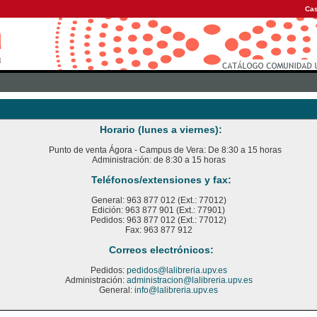
Cas
Horario (lunes a viernes):
Punto de venta Ágora - Campus de Vera: De 8:30 a 15 horas
Administración: de 8:30 a 15 horas
Teléfonos/extensiones y fax:
General: 963 877 012 (Ext.: 77012)
Edición: 963 877 901 (Ext.: 77901)
Pedidos: 963 877 012 (Ext.: 77012)
Fax: 963 877 912
Correos electrónicos:
Pedidos:
pedidos@lalibreria.upv.es
Administración:
administracion@lalibreria.upv.es
General:
info@lalibreria.upv.es