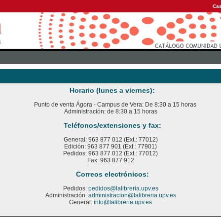
Cas
Horario (lunes a viernes):
Punto de venta Ágora - Campus de Vera: De 8:30 a 15 horas
Administración: de 8:30 a 15 horas
Teléfonos/extensiones y fax:
General: 963 877 012 (Ext.: 77012)
Edición: 963 877 901 (Ext.: 77901)
Pedidos: 963 877 012 (Ext.: 77012)
Fax: 963 877 912
Correos electrónicos:
Pedidos:
pedidos@lalibreria.upv.es
Administración:
administracion@lalibreria.upv.es
General:
info@lalibreria.upv.es