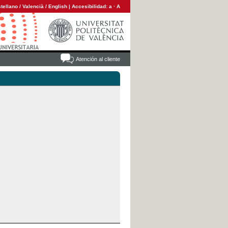
tellano
/
Valencià
/
English
|
Accesibilidad:
a
·
A
Atención al cliente