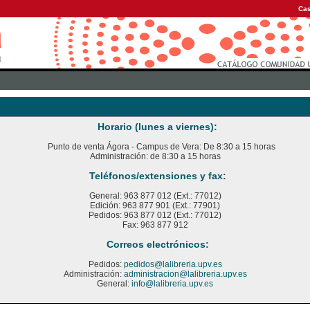
Cas
Horario (lunes a viernes):
Punto de venta Ágora - Campus de Vera: De 8:30 a 15 horas
Administración: de 8:30 a 15 horas
Teléfonos/extensiones y fax:
General: 963 877 012 (Ext.: 77012)
Edición: 963 877 901 (Ext.: 77901)
Pedidos: 963 877 012 (Ext.: 77012)
Fax: 963 877 912
Correos electrónicos:
Pedidos:
pedidos@lalibreria.upv.es
Administración:
administracion@lalibreria.upv.es
General:
info@lalibreria.upv.es