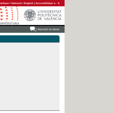
tellano
/
Valencià
/
English
|
Accesibilidad:
a
·
A
Atención al cliente