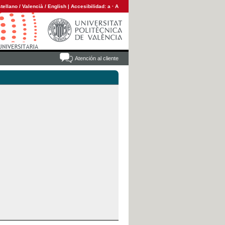
tellano
/
Valencià
/
English
|
Accesibilidad:
a
·
A
Atención al cliente