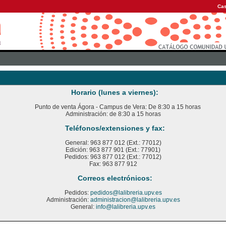
Cas
Horario (lunes a viernes):
Punto de venta Ágora - Campus de Vera: De 8:30 a 15 horas
Administración: de 8:30 a 15 horas
Teléfonos/extensiones y fax:
General: 963 877 012 (Ext.: 77012)
Edición: 963 877 901 (Ext.: 77901)
Pedidos: 963 877 012 (Ext.: 77012)
Fax: 963 877 912
Correos electrónicos:
Pedidos:
pedidos@lalibreria.upv.es
Administración:
administracion@lalibreria.upv.es
General:
info@lalibreria.upv.es