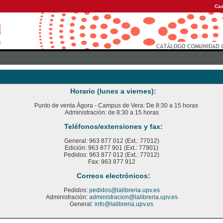
Cas
Horario (lunes a viernes):
Punto de venta Ágora - Campus de Vera: De 8:30 a 15 horas
Administración: de 8:30 a 15 horas
Teléfonos/extensiones y fax:
General: 963 877 012 (Ext.: 77012)
Edición: 963 877 901 (Ext.: 77901)
Pedidos: 963 877 012 (Ext.: 77012)
Fax: 963 877 912
Correos electrónicos:
Pedidos:
pedidos@lalibreria.upv.es
Administración:
administracion@lalibreria.upv.es
General:
info@lalibreria.upv.es