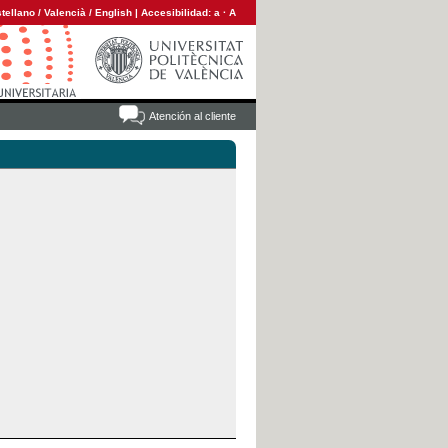
tellano
/
Valencià
/
English
|
Accesibilidad:
a
·
A
Atención al cliente