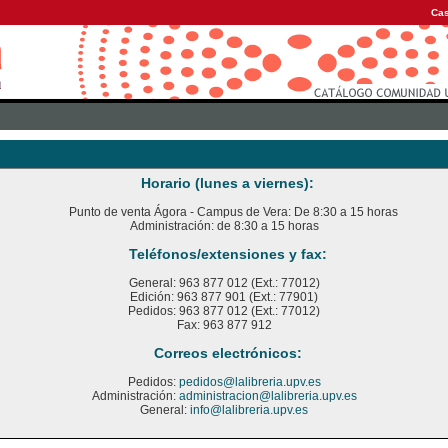
Cas
Horario (lunes a viernes):
Punto de venta Ágora - Campus de Vera: De 8:30 a 15 horas
Administración: de 8:30 a 15 horas
Teléfonos/extensiones y fax:
General: 963 877 012 (Ext.: 77012)
Edición: 963 877 901 (Ext.: 77901)
Pedidos: 963 877 012 (Ext.: 77012)
Fax: 963 877 912
Correos electrónicos:
Pedidos:
pedidos@lalibreria.upv.es
Administración:
administracion@lalibreria.upv.es
General:
info@lalibreria.upv.es