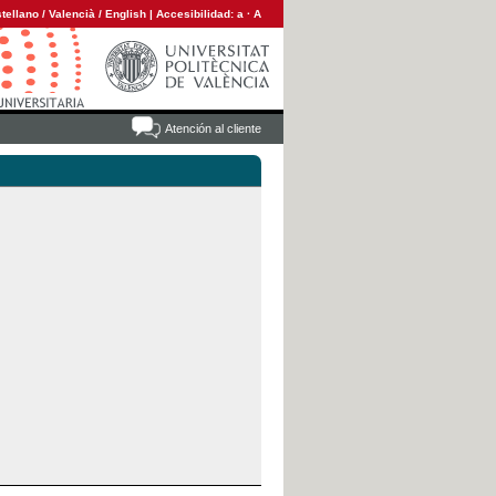
tellano
/
Valencià
/
English
|
Accesibilidad:
a
·
A
Atención al cliente