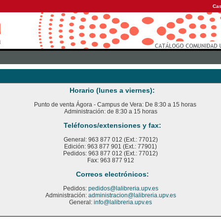
Cas
Horario (lunes a viernes):
Punto de venta Ágora - Campus de Vera: De 8:30 a 15 horas
Administración: de 8:30 a 15 horas
Teléfonos/extensiones y fax:
General: 963 877 012 (Ext.: 77012)
Edición: 963 877 901 (Ext.: 77901)
Pedidos: 963 877 012 (Ext.: 77012)
Fax: 963 877 912
Correos electrónicos:
Pedidos:
pedidos@lalibreria.upv.es
Administración:
administracion@lalibreria.upv.es
General:
info@lalibreria.upv.es