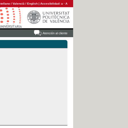
tellano
/
Valencià
/
English
|
Accesibilidad:
a
·
A
Atención al cliente