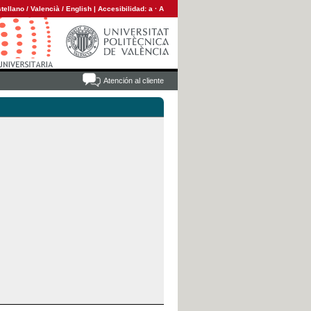
tellano
/
Valencià
/
English
|
Accesibilidad:
a
·
A
Atención al cliente