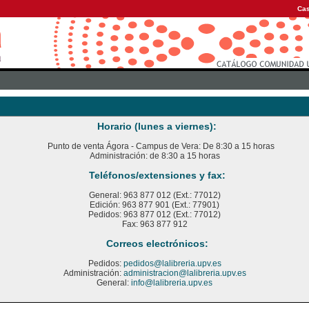
Cas
Horario (lunes a viernes):
Punto de venta Ágora - Campus de Vera: De 8:30 a 15 horas
Administración: de 8:30 a 15 horas
Teléfonos/extensiones y fax:
General: 963 877 012 (Ext.: 77012)
Edición: 963 877 901 (Ext.: 77901)
Pedidos: 963 877 012 (Ext.: 77012)
Fax: 963 877 912
Correos electrónicos:
Pedidos:
pedidos@lalibreria.upv.es
Administración:
administracion@lalibreria.upv.es
General:
info@lalibreria.upv.es