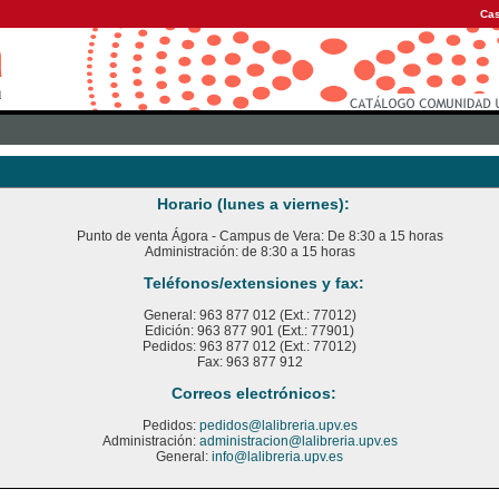
Cas
Horario (lunes a viernes):
Punto de venta Ágora - Campus de Vera: De 8:30 a 15 horas
Administración: de 8:30 a 15 horas
Teléfonos/extensiones y fax:
General: 963 877 012 (Ext.: 77012)
Edición: 963 877 901 (Ext.: 77901)
Pedidos: 963 877 012 (Ext.: 77012)
Fax: 963 877 912
Correos electrónicos:
Pedidos:
pedidos@lalibreria.upv.es
Administración:
administracion@lalibreria.upv.es
General:
info@lalibreria.upv.es