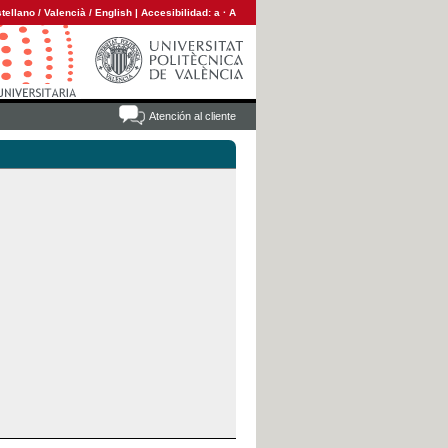
tellano
/
Valencià
/
English
|
Accesibilidad:
a
·
A
Atención al cliente