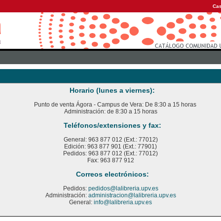
Cas
Horario (lunes a viernes):
Punto de venta Ágora - Campus de Vera: De 8:30 a 15 horas
Administración: de 8:30 a 15 horas
Teléfonos/extensiones y fax:
General: 963 877 012 (Ext.: 77012)
Edición: 963 877 901 (Ext.: 77901)
Pedidos: 963 877 012 (Ext.: 77012)
Fax: 963 877 912
Correos electrónicos:
Pedidos:
pedidos@lalibreria.upv.es
Administración:
administracion@lalibreria.upv.es
General:
info@lalibreria.upv.es