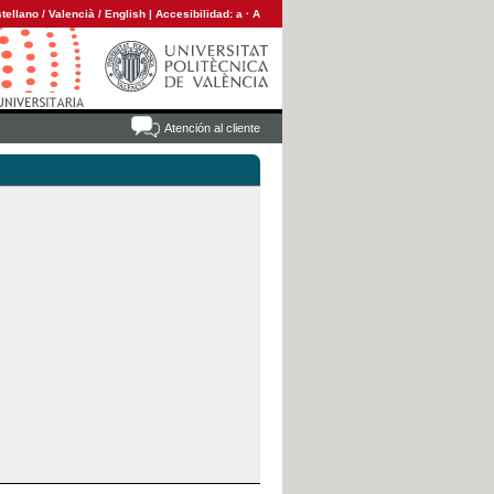
tellano
/
Valencià
/
English
|
Accesibilidad:
a
·
A
Atención al cliente