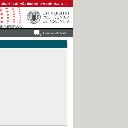
tellano
/
Valencià
/
English
|
Accesibilidad:
a
·
A
Atención al cliente