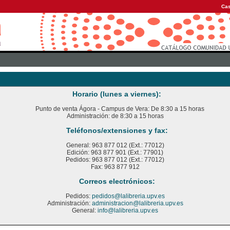
Cas
Horario (lunes a viernes):
Punto de venta Ágora - Campus de Vera: De 8:30 a 15 horas
Administración: de 8:30 a 15 horas
Teléfonos/extensiones y fax:
General: 963 877 012 (Ext.: 77012)
Edición: 963 877 901 (Ext.: 77901)
Pedidos: 963 877 012 (Ext.: 77012)
Fax: 963 877 912
Correos electrónicos:
Pedidos:
pedidos@lalibreria.upv.es
Administración:
administracion@lalibreria.upv.es
General:
info@lalibreria.upv.es