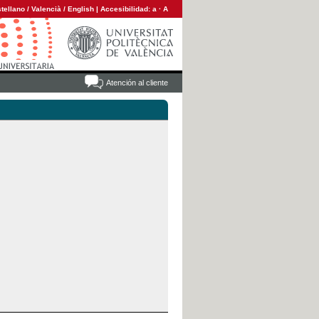
tellano
/
Valencià
/
English
|
Accesibilidad:
a
·
A
Atención al cliente