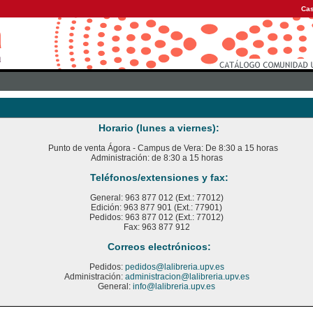
Cas
Horario (lunes a viernes):
Punto de venta Ágora - Campus de Vera: De 8:30 a 15 horas
Administración: de 8:30 a 15 horas
Teléfonos/extensiones y fax:
General: 963 877 012 (Ext.: 77012)
Edición: 963 877 901 (Ext.: 77901)
Pedidos: 963 877 012 (Ext.: 77012)
Fax: 963 877 912
Correos electrónicos:
Pedidos:
pedidos@lalibreria.upv.es
Administración:
administracion@lalibreria.upv.es
General:
info@lalibreria.upv.es