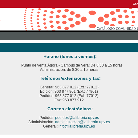
Cas
Horario (lunes a viernes):
Punto de venta Ágora - Campus de Vera: De 8:30 a 15 horas
Administración: de 8:30 a 15 horas
Teléfonos/extensiones y fax:
General: 963 877 012 (Ext.: 77012)
Edición: 963 877 901 (Ext.: 77901)
Pedidos: 963 877 012 (Ext.: 77012)
Fax: 963 877 912
Correos electrónicos:
Pedidos:
pedidos@lalibreria.upv.es
Administración:
administracion@lalibreria.upv.es
General:
info@lalibreria.upv.es