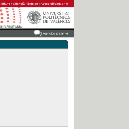
tellano
/
Valencià
/
English
|
Accesibilidad:
a
·
A
Atención al cliente