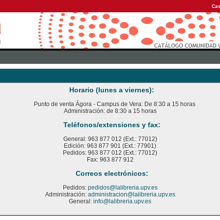
Cas
Horario (lunes a viernes):
Punto de venta Ágora - Campus de Vera: De 8:30 a 15 horas
Administración: de 8:30 a 15 horas
Teléfonos/extensiones y fax:
General: 963 877 012 (Ext.: 77012)
Edición: 963 877 901 (Ext.: 77901)
Pedidos: 963 877 012 (Ext.: 77012)
Fax: 963 877 912
Correos electrónicos:
Pedidos:
pedidos@lalibreria.upv.es
Administración:
administracion@lalibreria.upv.es
General:
info@lalibreria.upv.es