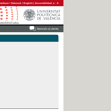
tellano
/
Valencià
/
English
|
Accesibilidad:
a
·
A
Atención al cliente