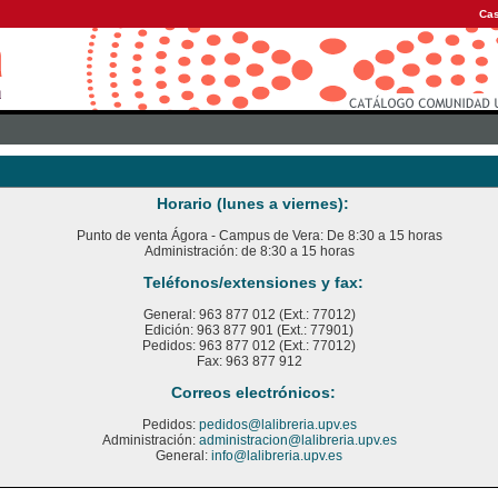
Cas
Horario (lunes a viernes):
Punto de venta Ágora - Campus de Vera: De 8:30 a 15 horas
Administración: de 8:30 a 15 horas
Teléfonos/extensiones y fax:
General: 963 877 012 (Ext.: 77012)
Edición: 963 877 901 (Ext.: 77901)
Pedidos: 963 877 012 (Ext.: 77012)
Fax: 963 877 912
Correos electrónicos:
Pedidos:
pedidos@lalibreria.upv.es
Administración:
administracion@lalibreria.upv.es
General:
info@lalibreria.upv.es