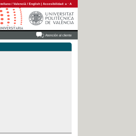
tellano
/
Valencià
/
English
|
Accesibilidad:
a
·
A
Atención al cliente