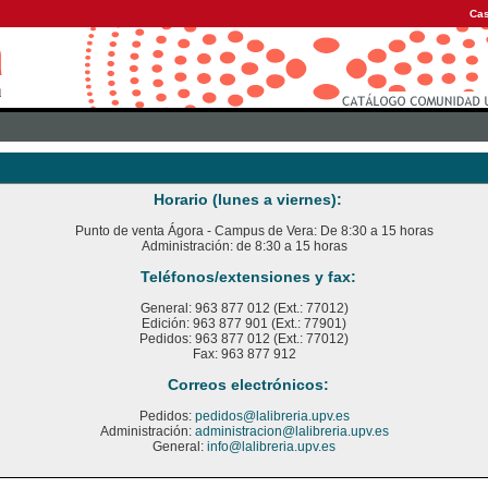
Cas
Horario (lunes a viernes):
Punto de venta Ágora - Campus de Vera: De 8:30 a 15 horas
Administración: de 8:30 a 15 horas
Teléfonos/extensiones y fax:
General: 963 877 012 (Ext.: 77012)
Edición: 963 877 901 (Ext.: 77901)
Pedidos: 963 877 012 (Ext.: 77012)
Fax: 963 877 912
Correos electrónicos:
Pedidos:
pedidos@lalibreria.upv.es
Administración:
administracion@lalibreria.upv.es
General:
info@lalibreria.upv.es