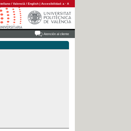
tellano
/
Valencià
/
English
|
Accesibilidad:
a
·
A
Atención al cliente